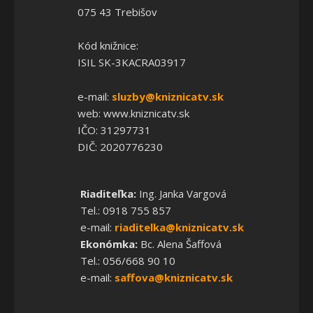
075 43 Trebišov
Kód knižnice:
ISIL SK-3KACRA03917
e-mail:
sluzby@kniznicatv.sk
web: www.kniznicatv.sk
IČO: 31297731
DIČ: 2020776230
Riaditeľka:
Ing. Janka Vargová
Tel.: 0918 755 857
e-mail:
riaditelka@kniznicatv.sk
Ekonómka:
Bc. Alena Šaffová
Tel.: 056/668 90 10
e-mail:
saffova@kniznicatv.sk