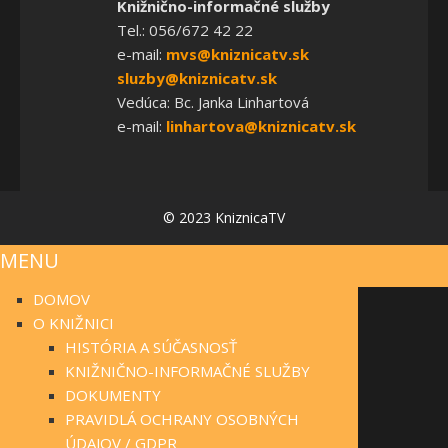
Knižnično-informačné služby
Tel.: 056/672 42 22
e-mail:
mvs@kniznicatv.sk
sluzby@kniznicatv.sk
Vedúca: Bc. Janka Linhartová
e-mail:
linhartova@kniznicatv.sk
© 2023 KniznicaTV
MENU
DOMOV
O KNIŽNICI
HISTÓRIA A SÚČASNOSŤ
KNIŽNIČNO-INFORMAČNÉ SLUŽBY
DOKUMENTY
PRAVIDLÁ OCHRANY OSOBNÝCH
ÚDAJOV / GDPR