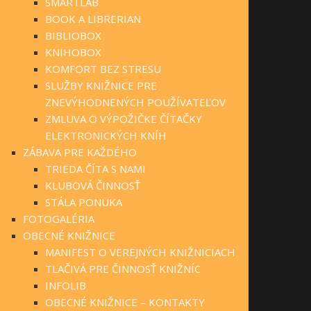
SMARTLAB
BOOK A LIBRERIAN
BIBLIOBOX
KNIHOBOX
KOMFORT BEZ STRESU
SLUŽBY KNIŽNICE PRE
ZNEVÝHODNENÝCH POUŽÍVATEĽOV
ZMLUVA O VÝPOŽIČKE ČÍTAČKY
ELEKTRONICKÝCH KNÍH
ZÁBAVA PRE KAŽDÉHO
TRIEDA ČÍTA S NAMI
KLUBOVÁ ČINNOSŤ
STÁLA PONUKA
FOTOGALÉRIA
OBECNÉ KNIŽNICE
MANIFEST O VEREJNÝCH KNIŽNICIACH
TLAČIVÁ PRE ČINNOSŤ KNIŽNÍC
INFOLIB
OBECNÉ KNIŽNICE – KONTAKTY