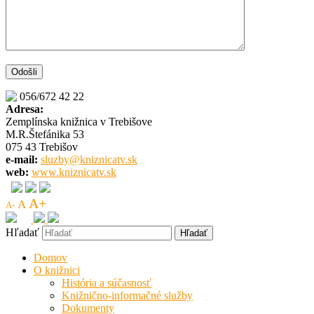
056/672 42 22
Adresa:
Zemplínska knižnica v Trebišove
M.R.Štefánika 53
075 43 Trebišov
e-mail:
sluzby@kniznicatv.sk
web:
www.kniznicatv.sk
A+
A
A-
Hľadať
Domov
O knižnici
História a súčasnosť
Knižnično-informačné služby
Dokumenty