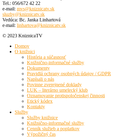
Tel.: 056/672 42 22
e-mail:
mvs@kniznicatv.sk
sluzby@kniznicatv.sk
Vedúca: Bc. Janka Linhartová
e-mail:
linhartova@kniznicatv.sk
© 2023 KniznicaTV
Domov
O knižnici
História a súčasnosť
Knižnično-informačné služby
Dokumenty
Pravidlá ochrany osobných údajov / GDPR
Napísali o nás
Povinne zverejnené doklady
LUK – literárno umelecký klub
Oznamovanie protispoločenskej činnosti
Etický kódex
Kontakty
Služby
Služby knižnice
Knižnično-informačné služby
Cenník služieb a poplatkov
Výpožičný čas