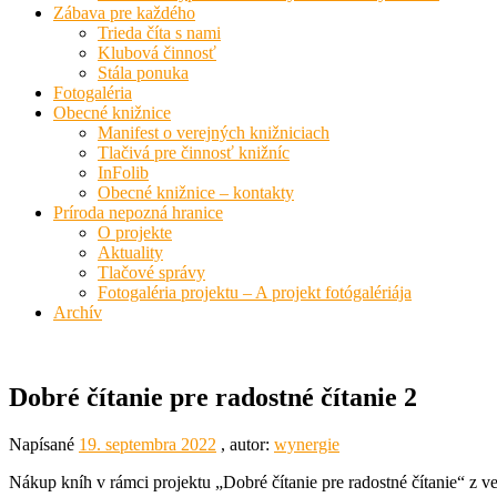
Zábava pre každého
Trieda číta s nami
Klubová činnosť
Stála ponuka
Fotogaléria
Obecné knižnice
Manifest o verejných knižniciach
Tlačivá pre činnosť knižníc
InFolib
Obecné knižnice – kontakty
Príroda nepozná hranice
O projekte
Aktuality
Tlačové správy
Fotogaléria projektu – A projekt fotógalériája
Archív
Dobré čítanie pre radostné čítanie 2
Napísané
19. septembra 2022
, autor:
wynergie
Nákup kníh v rámci projektu „Dobré čítanie pre radostné čítanie“ z 