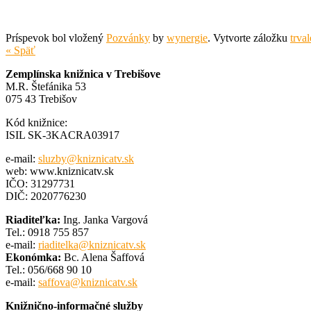
Príspevok bol vložený
Pozvánky
by
wynergie
. Vytvorte záložku
trva
« Späť
Zemplínska knižnica v Trebišove
M.R. Štefánika 53
075 43 Trebišov
Kód knižnice:
ISIL SK-3KACRA03917
e-mail:
sluzby@kniznicatv.sk
web: www.kniznicatv.sk
IČO: 31297731
DIČ: 2020776230
Riaditeľka:
Ing. Janka Vargová
Tel.: 0918 755 857
e-mail:
riaditelka@kniznicatv.sk
Ekonómka:
Bc. Alena Šaffová
Tel.: 056/668 90 10
e-mail:
saffova@kniznicatv.sk
Knižnično-informačné služby