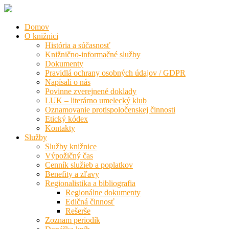
Domov
O knižnici
História a súčasnosť
Knižnično-informačné služby
Dokumenty
Pravidlá ochrany osobných údajov / GDPR
Napísali o nás
Povinne zverejnené doklady
LUK – literárno umelecký klub
Oznamovanie protispoločenskej činnosti
Etický kódex
Kontakty
Služby
Služby knižnice
Výpožičný čas
Cenník služieb a poplatkov
Benefity a zľavy
Regionalistika a bibliografia
Regionálne dokumenty
Edičná činnosť
Rešerše
Zoznam periodík