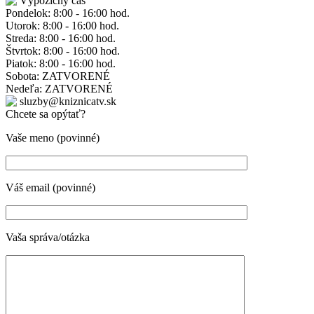
Výpožičný čas
Pondelok: 8:00 - 16:00 hod.
Utorok: 8:00 - 16:00 hod.
Streda: 8:00 - 16:00 hod.
Štvrtok: 8:00 - 16:00 hod.
Piatok: 8:00 - 16:00 hod.
Sobota: ZATVORENÉ
Nedeľa: ZATVORENÉ
sluzby@kniznicatv.sk
Chcete sa opýtať?
Vaše meno (povinné)
Váš email (povinné)
Vaša správa/otázka