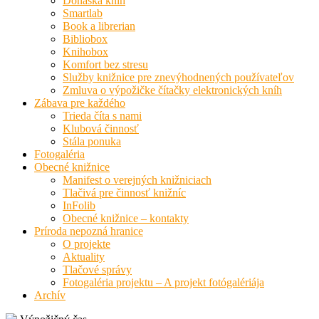
Donáška kníh
Smartlab
Book a librerian
Bibliobox
Knihobox
Komfort bez stresu
Služby knižnice pre znevýhodnených používateľov
Zmluva o výpožičke čítačky elektronických kníh
Zábava pre každého
Trieda číta s nami
Klubová činnosť
Stála ponuka
Fotogaléria
Obecné knižnice
Manifest o verejných knižniciach
Tlačivá pre činnosť knižníc
InFolib
Obecné knižnice – kontakty
Príroda nepozná hranice
O projekte
Aktuality
Tlačové správy
Fotogaléria projektu – A projekt fotógalériája
Archív