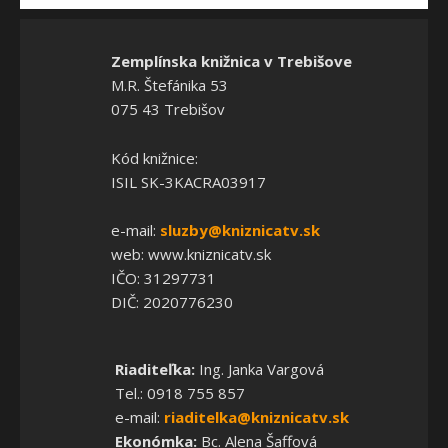
Zemplínska knižnica v Trebišove
M.R. Štefánika 53
075 43 Trebišov
Kód knižnice:
ISIL SK-3KACRA03917
e-mail:
sluzby@kniznicatv.sk
web: www.kniznicatv.sk
IČO: 31297731
DIČ: 2020776230
Riaditeľka:
Ing. Janka Vargová
Tel.: 0918 755 857
e-mail:
riaditelka@kniznicatv.sk
Ekonómka:
Bc. Alena Šaffová