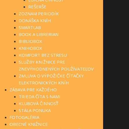
REŠERŠE
ZOZNAM PERIODÍK
DONÁŠKA KNÍH
SMARTLAB
BOOK A LIBRERIAN
BIBLIOBOX
KNIHOBOX
KOMFORT BEZ STRESU
SLUŽBY KNIŽNICE PRE
ZNEVÝHODNENÝCH POUŽÍVATEĽOV
ZMLUVA O VÝPOŽIČKE ČÍTAČKY
ELEKTRONICKÝCH KNÍH
ZÁBAVA PRE KAŽDÉHO
TRIEDA ČÍTA S NAMI
KLUBOVÁ ČINNOSŤ
STÁLA PONUKA
FOTOGALÉRIA
OBECNÉ KNIŽNICE