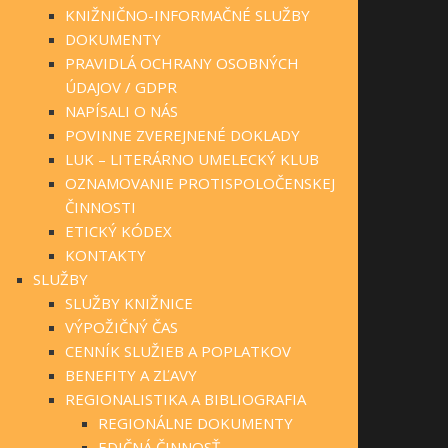
KNIŽNIČNO-INFORMAČNÉ SLUŽBY
DOKUMENTY
PRAVIDLÁ OCHRANY OSOBNÝCH
ÚDAJOV / GDPR
NAPÍSALI O NÁS
POVINNE ZVEREJNENÉ DOKLADY
LUK – LITERÁRNO UMELECKÝ KLUB
OZNAMOVANIE PROTISPOLOČENSKEJ
ČINNOSTI
ETICKÝ KÓDEX
KONTAKTY
SLUŽBY
SLUŽBY KNIŽNICE
VÝPOŽIČNÝ ČAS
CENNÍK SLUŽIEB A POPLATKOV
BENEFITY A ZĽAVY
REGIONALISTIKA A BIBLIOGRAFIA
REGIONÁLNE DOKUMENTY
EDIČNÁ ČINNOSŤ