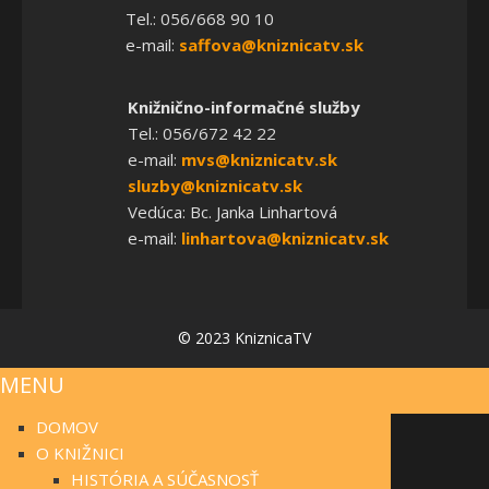
Tel.: 056/668 90 10
e-mail:
saffova@kniznicatv.sk
Knižnično-informačné služby
Tel.: 056/672 42 22
e-mail:
mvs@kniznicatv.sk
sluzby@kniznicatv.sk
Vedúca: Bc. Janka Linhartová
e-mail:
linhartova@kniznicatv.sk
© 2023 KniznicaTV
MENU
DOMOV
O KNIŽNICI
HISTÓRIA A SÚČASNOSŤ