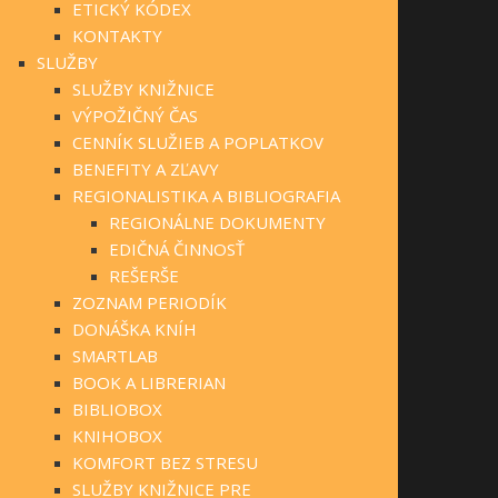
ETICKÝ KÓDEX
KONTAKTY
SLUŽBY
SLUŽBY KNIŽNICE
VÝPOŽIČNÝ ČAS
CENNÍK SLUŽIEB A POPLATKOV
BENEFITY A ZĽAVY
REGIONALISTIKA A BIBLIOGRAFIA
REGIONÁLNE DOKUMENTY
EDIČNÁ ČINNOSŤ
REŠERŠE
ZOZNAM PERIODÍK
DONÁŠKA KNÍH
SMARTLAB
BOOK A LIBRERIAN
BIBLIOBOX
KNIHOBOX
KOMFORT BEZ STRESU
SLUŽBY KNIŽNICE PRE