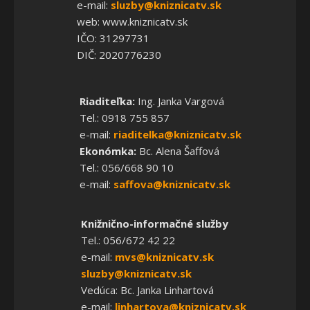
e-mail:
sluzby@kniznicatv.sk
web: www.kniznicatv.sk
IČO: 31297731
DIČ: 2020776230
Riaditeľka:
Ing. Janka Vargová
Tel.: 0918 755 857
e-mail:
riaditelka@kniznicatv.sk
Ekonómka:
Bc. Alena Šaffová
Tel.: 056/668 90 10
e-mail:
saffova@kniznicatv.sk
Knižnično-informačné služby
Tel.: 056/672 42 22
e-mail:
mvs@kniznicatv.sk
sluzby@kniznicatv.sk
Vedúca: Bc. Janka Linhartová
e-mail:
linhartova@kniznicatv.sk