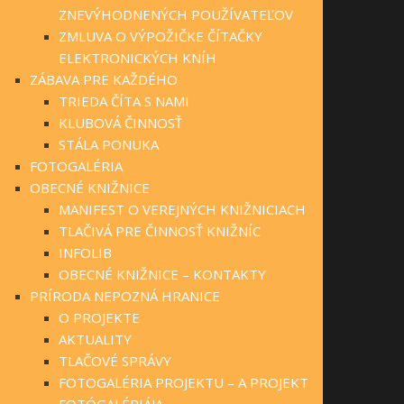
ZNEVÝHODNENÝCH POUŽÍVATEĽOV
ZMLUVA O VÝPOŽIČKE ČÍTAČKY
ELEKTRONICKÝCH KNÍH
ZÁBAVA PRE KAŽDÉHO
TRIEDA ČÍTA S NAMI
KLUBOVÁ ČINNOSŤ
STÁLA PONUKA
FOTOGALÉRIA
OBECNÉ KNIŽNICE
MANIFEST O VEREJNÝCH KNIŽNICIACH
TLAČIVÁ PRE ČINNOSŤ KNIŽNÍC
INFOLIB
OBECNÉ KNIŽNICE – KONTAKTY
PRÍRODA NEPOZNÁ HRANICE
O PROJEKTE
AKTUALITY
TLAČOVÉ SPRÁVY
FOTOGALÉRIA PROJEKTU – A PROJEKT
FOTÓGALÉRIÁJA