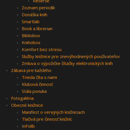
Rešerše
Zoznam periodík
Donáška kníh
Smartlab
Book a librerian
Bibliobox
Knihobox
Komfort bez stresu
Služby knižnice pre znevýhodnených používateľov
Zmluva o výpožičke čítačky elektronických kníh
Zábava pre každého
Trieda číta s nami
Klubová činnosť
Stála ponuka
Fotogaléria
Obecné knižnice
Manifest o verejných knižniciach
Tlačivá pre činnosť knižníc
InFolib