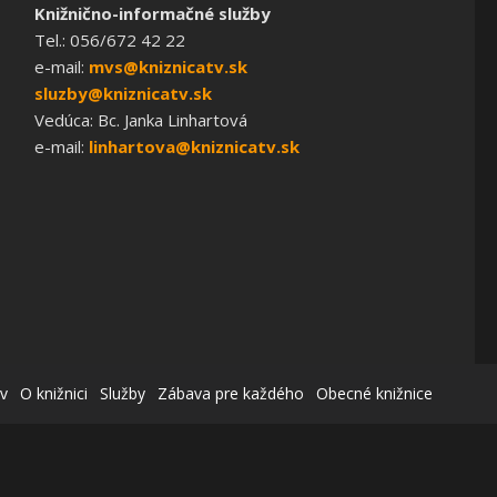
Knižnično-informačné služby
Tel.: 056/672 42 22
e-mail:
mvs@kniznicatv.sk
sluzby@kniznicatv.sk
Vedúca: Bc. Janka Linhartová
e-mail:
linhartova@kniznicatv.sk
v
O knižnici
Služby
Zábava pre každého
Obecné knižnice