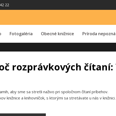
42 22
o
Fotogaléria
Obecné knižnice
Príroda nepozná
oč rozprávkových čítaní:
amih, aby sme sa stretli naživo pri spoločnom čítaní príbehov.
knižnice a knihovníčok, s ktorými sa stretávate u nás v knižnici.