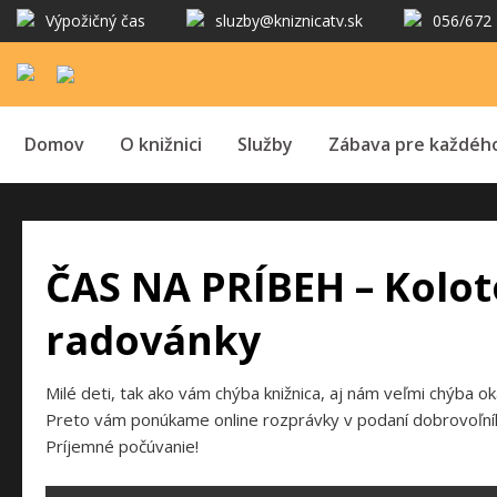
Výpožičný čas
sluzby@kniznicatv.sk
056/672 
Domov
O knižnici
Služby
Zábava pre každéh
ČAS NA PRÍBEH – Kolot
radovánky
Milé deti, tak ako vám chýba knižnica, aj nám veľmi chýba ok
Preto vám ponúkame online rozprávky v podaní dobrovoľníkov 
Príjemné počúvanie!