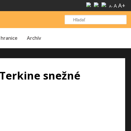
A+
A
A-
H
 hranice
Archív
 Terkine snežné