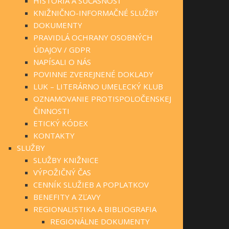
HISTÓRIA A SÚČASNOSŤ
KNIŽNIČNO-INFORMAČNÉ SLUŽBY
DOKUMENTY
PRAVIDLÁ OCHRANY OSOBNÝCH
ÚDAJOV / GDPR
NAPÍSALI O NÁS
POVINNE ZVEREJNENÉ DOKLADY
LUK – LITERÁRNO UMELECKÝ KLUB
OZNAMOVANIE PROTISPOLOČENSKEJ
ČINNOSTI
ETICKÝ KÓDEX
KONTAKTY
SLUŽBY
SLUŽBY KNIŽNICE
VÝPOŽIČNÝ ČAS
CENNÍK SLUŽIEB A POPLATKOV
BENEFITY A ZĽAVY
REGIONALISTIKA A BIBLIOGRAFIA
REGIONÁLNE DOKUMENTY