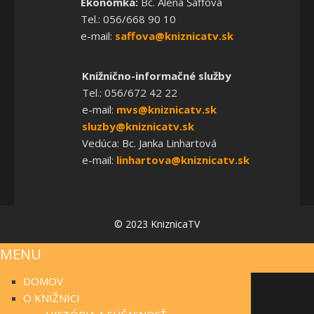
Ekonómka:
Bc. Alena Šaffová
Tel.: 056/668 90 10
e-mail:
saffova@kniznicatv.sk
Knižnično-informačné služby
Tel.: 056/672 42 22
e-mail:
mvs@kniznicatv.sk
sluzby@kniznicatv.sk
Vedúca: Bc. Janka Linhartová
e-mail:
linhartova@kniznicatv.sk
© 2023 KniznicaTV
MENU
DOMOV
O KNIŽNICI