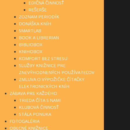
EDIČNÁ ČINNOSŤ
REŠERŠE
ZOZNAM PERIODÍK
DONÁŠKA KNÍH
SMARTLAB
BOOK A LIBRERIAN
BIBLIOBOX
KNIHOBOX
KOMFORT BEZ STRESU
SLUŽBY KNIŽNICE PRE
ZNEVÝHODNENÝCH POUŽÍVATEĽOV
ZMLUVA O VÝPOŽIČKE ČÍTAČKY
ELEKTRONICKÝCH KNÍH
ZÁBAVA PRE KAŽDÉHO
TRIEDA ČÍTA S NAMI
KLUBOVÁ ČINNOSŤ
STÁLA PONUKA
FOTOGALÉRIA
OBECNÉ KNIŽNICE