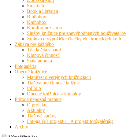
Donáška kníh
Smartlab
Book a librerian
Bibliobox
Knihobox
Komfort bez stresu
Služby knižnice pre znevýhodnených používateľov
Zmluva o výpožičke čítačky elektronických kníh
Zábava pre každého
Trieda číta s nami
Klubová činnosť
Stála ponuka
Fotogaléria
Obecné knižnice
Manifest o verejných knižniciach
Tlačivá pre činnosť knižníc
InFolib
Obecné knižnice – kontakty
Príroda nepozná hranice
O projekte
Aktuality
Tlačové správy
Fotogaléria projektu – A projekt fotógalériája
Archív