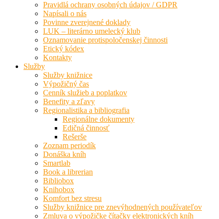
Pravidlá ochrany osobných údajov / GDPR
Napísali o nás
Povinne zverejnené doklady
LUK – literárno umelecký klub
Oznamovanie protispoločenskej činnosti
Etický kódex
Kontakty
Služby
Služby knižnice
Výpožičný čas
Cenník služieb a poplatkov
Benefity a zľavy
Regionalistika a bibliografia
Regionálne dokumenty
Edičná činnosť
Rešerše
Zoznam periodík
Donáška kníh
Smartlab
Book a librerian
Bibliobox
Knihobox
Komfort bez stresu
Služby knižnice pre znevýhodnených používateľov
Zmluva o výpožičke čítačky elektronických kníh