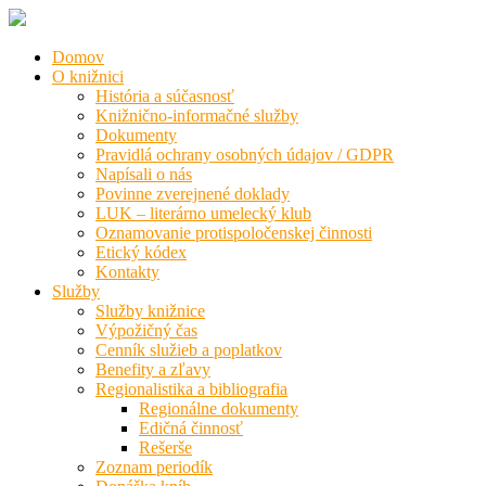
Domov
O knižnici
História a súčasnosť
Knižnično-informačné služby
Dokumenty
Pravidlá ochrany osobných údajov / GDPR
Napísali o nás
Povinne zverejnené doklady
LUK – literárno umelecký klub
Oznamovanie protispoločenskej činnosti
Etický kódex
Kontakty
Služby
Služby knižnice
Výpožičný čas
Cenník služieb a poplatkov
Benefity a zľavy
Regionalistika a bibliografia
Regionálne dokumenty
Edičná činnosť
Rešerše
Zoznam periodík