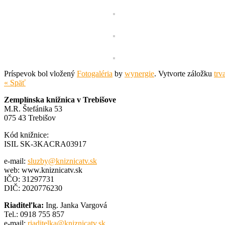
Príspevok bol vložený
Fotogaléria
by
wynergie
. Vytvorte záložku
trv
« Späť
Zemplínska knižnica v Trebišove
M.R. Štefánika 53
075 43 Trebišov
Kód knižnice:
ISIL SK-3KACRA03917
e-mail:
sluzby@kniznicatv.sk
web: www.kniznicatv.sk
IČO: 31297731
DIČ: 2020776230
Riaditeľka:
Ing. Janka Vargová
Tel.: 0918 755 857
e-mail:
riaditelka@kniznicatv.sk