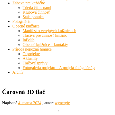
Zábava pre každého
Trieda číta s nami
Klubová činnosť
Stála ponuka
Fotogaléria
Obecné knižnice
Manifest o verejných knižniciach
Tlačivá pre činnosť knižníc
InFolib
Obecné knižnice – kontakty
Príroda nepozná hranice
O projekte
Aktuality
Tlačové správy
Fotogaléria projektu – A projekt fotógalériája
Archív
Čarovná 3D tlač
Napísané
4. marca 2024
, autor:
wynergie