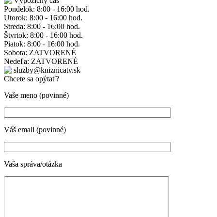
Výpožičný čas
Pondelok: 8:00 - 16:00 hod.
Utorok: 8:00 - 16:00 hod.
Streda: 8:00 - 16:00 hod.
Štvrtok: 8:00 - 16:00 hod.
Piatok: 8:00 - 16:00 hod.
Sobota: ZATVORENÉ
Nedeľa: ZATVORENÉ
sluzby@kniznicatv.sk
Chcete sa opýtať?
Vaše meno (povinné)
Váš email (povinné)
Vaša správa/otázka