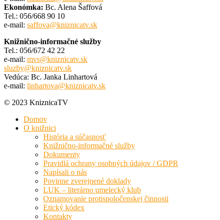
Ekonómka:
Bc. Alena Šaffová
Tel.: 056/668 90 10
e-mail:
saffova@kniznicatv.sk
Knižnično-informačné služby
Tel.: 056/672 42 22
e-mail:
mvs@kniznicatv.sk
sluzby@kniznicatv.sk
Vedúca: Bc. Janka Linhartová
e-mail:
linhartova@kniznicatv.sk
© 2023 KniznicaTV
Domov
O knižnici
História a súčasnosť
Knižnično-informačné služby
Dokumenty
Pravidlá ochrany osobných údajov / GDPR
Napísali o nás
Povinne zverejnené doklady
LUK – literárno umelecký klub
Oznamovanie protispoločenskej činnosti
Etický kódex
Kontakty