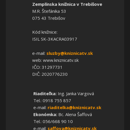
Zemplínska knižnica v Trebišove
M.R. Štefánika 53
075 43 Trebišov
Kód knižnice:
ISIL SK-3KACRA03917
e-mail:
sluzby@kniznicatv.sk
web: www.kniznicatv.sk
IČO: 31297731
DIČ: 2020776230
Riaditeľka:
Ing. Janka Vargová
Tel.: 0918 755 857
e-mail:
riaditelka@kniznicatv.sk
Ekonómka:
Bc. Alena Šaffová
Tel.: 056/668 90 10
e-mail:
saffova@kniznicatv.sk