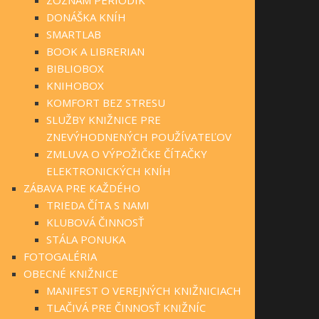
DONÁŠKA KNÍH
SMARTLAB
BOOK A LIBRERIAN
BIBLIOBOX
KNIHOBOX
KOMFORT BEZ STRESU
SLUŽBY KNIŽNICE PRE
ZNEVÝHODNENÝCH POUŽÍVATEĽOV
ZMLUVA O VÝPOŽIČKE ČÍTAČKY
ELEKTRONICKÝCH KNÍH
ZÁBAVA PRE KAŽDÉHO
TRIEDA ČÍTA S NAMI
KLUBOVÁ ČINNOSŤ
STÁLA PONUKA
FOTOGALÉRIA
OBECNÉ KNIŽNICE
MANIFEST O VEREJNÝCH KNIŽNICIACH
TLAČIVÁ PRE ČINNOSŤ KNIŽNÍC