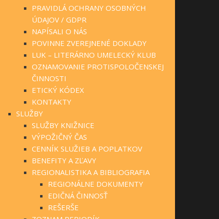
PRAVIDLÁ OCHRANY OSOBNÝCH
ÚDAJOV / GDPR
NAPÍSALI O NÁS
POVINNE ZVEREJNENÉ DOKLADY
LUK – LITERÁRNO UMELECKÝ KLUB
OZNAMOVANIE PROTISPOLOČENSKEJ
ČINNOSTI
ETICKÝ KÓDEX
KONTAKTY
SLUŽBY
SLUŽBY KNIŽNICE
VÝPOŽIČNÝ ČAS
CENNÍK SLUŽIEB A POPLATKOV
BENEFITY A ZĽAVY
REGIONALISTIKA A BIBLIOGRAFIA
REGIONÁLNE DOKUMENTY
EDIČNÁ ČINNOSŤ
REŠERŠE
ZOZNAM PERIODÍK