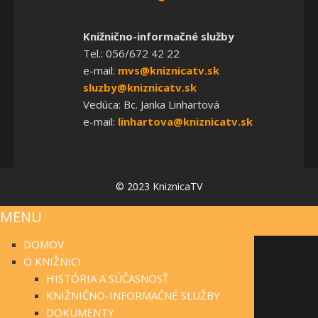
Knižnično-informačné služby
Tel.: 056/672 42 22
e-mail:
mvs@kniznicatv.sk
sluzby@kniznicatv.sk
Vedúca: Bc. Janka Linhartová
e-mail:
linhartova@kniznicatv.sk
© 2023 KniznicaTV
MENU
DOMOV
O KNIŽNICI
HISTÓRIA A SÚČASNOSŤ
KNIŽNIČNO-INFORMAČNÉ SLUŽBY
DOKUMENTY