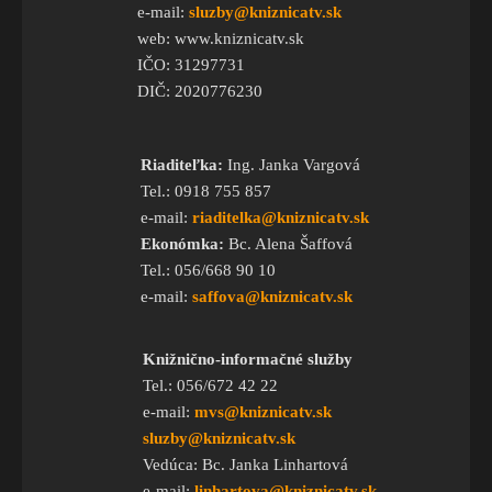
e-mail:
sluzby@kniznicatv.sk
web: www.kniznicatv.sk
IČO: 31297731
DIČ: 2020776230
Riaditeľka:
Ing. Janka Vargová
Tel.: 0918 755 857
e-mail:
riaditelka@kniznicatv.sk
Ekonómka:
Bc. Alena Šaffová
Tel.: 056/668 90 10
e-mail:
saffova@kniznicatv.sk
Knižnično-informačné služby
Tel.: 056/672 42 22
e-mail:
mvs@kniznicatv.sk
sluzby@kniznicatv.sk
Vedúca: Bc. Janka Linhartová
e-mail:
linhartova@kniznicatv.sk