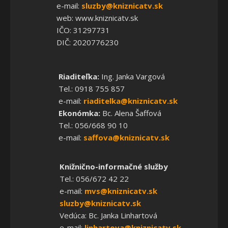
e-mail:
sluzby@kniznicatv.sk
web: www.kniznicatv.sk
IČO: 31297731
DIČ: 2020776230
Riaditeľka:
Ing. Janka Vargová
Tel.: 0918 755 857
e-mail:
riaditelka@kniznicatv.sk
Ekonómka:
Bc. Alena Šaffová
Tel.: 056/668 90 10
e-mail:
saffova@kniznicatv.sk
Knižnično-informačné služby
Tel.: 056/672 42 22
e-mail:
mvs@kniznicatv.sk
sluzby@kniznicatv.sk
Vedúca: Bc. Janka Linhartová
e-mail:
linhartova@kniznicatv.sk