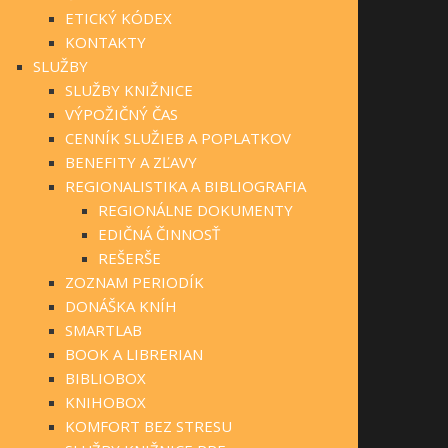
ETICKÝ KÓDEX
KONTAKTY
SLUŽBY
SLUŽBY KNIŽNICE
VÝPOŽIČNÝ ČAS
CENNÍK SLUŽIEB A POPLATKOV
BENEFITY A ZĽAVY
REGIONALISTIKA A BIBLIOGRAFIA
REGIONÁLNE DOKUMENTY
EDIČNÁ ČINNOSŤ
REŠERŠE
ZOZNAM PERIODÍK
DONÁŠKA KNÍH
SMARTLAB
BOOK A LIBRERIAN
BIBLIOBOX
KNIHOBOX
KOMFORT BEZ STRESU