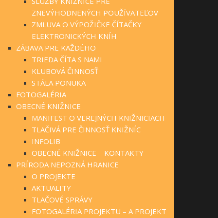
SLUŽBY KNIŽNICE PRE
ZNEVÝHODNENÝCH POUŽÍVATEĽOV
ZMLUVA O VÝPOŽIČKE ČÍTAČKY
ELEKTRONICKÝCH KNÍH
ZÁBAVA PRE KAŽDÉHO
TRIEDA ČÍTA S NAMI
KLUBOVÁ ČINNOSŤ
STÁLA PONUKA
FOTOGALÉRIA
OBECNÉ KNIŽNICE
MANIFEST O VEREJNÝCH KNIŽNICIACH
TLAČIVÁ PRE ČINNOSŤ KNIŽNÍC
INFOLIB
OBECNÉ KNIŽNICE – KONTAKTY
PRÍRODA NEPOZNÁ HRANICE
O PROJEKTE
AKTUALITY
TLAČOVÉ SPRÁVY
FOTOGALÉRIA PROJEKTU – A PROJEKT