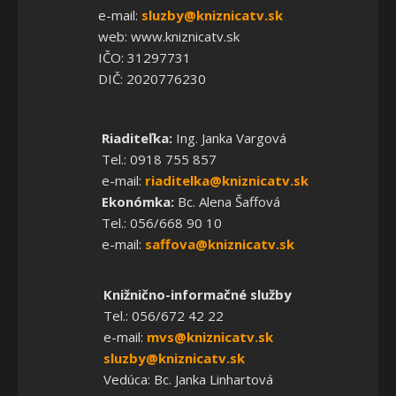
e-mail:
sluzby@kniznicatv.sk
web: www.kniznicatv.sk
IČO: 31297731
DIČ: 2020776230
Riaditeľka:
Ing. Janka Vargová
Tel.: 0918 755 857
e-mail:
riaditelka@kniznicatv.sk
Ekonómka:
Bc. Alena Šaffová
Tel.: 056/668 90 10
e-mail:
saffova@kniznicatv.sk
Knižnično-informačné služby
Tel.: 056/672 42 22
e-mail:
mvs@kniznicatv.sk
sluzby@kniznicatv.sk
Vedúca: Bc. Janka Linhartová