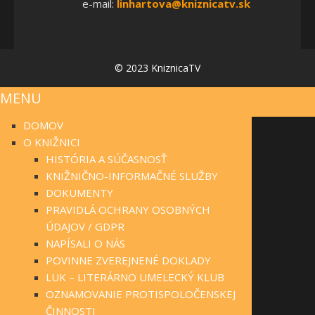
e-mail:
linhartova@kniznicatv.sk
© 2023 KniznicaTV
MENU
DOMOV
O KNIŽNICI
HISTÓRIA A SÚČASNOSŤ
KNIŽNIČNO-INFORMAČNÉ SLUŽBY
DOKUMENTY
PRAVIDLÁ OCHRANY OSOBNÝCH
ÚDAJOV / GDPR
NAPÍSALI O NÁS
POVINNE ZVEREJNENÉ DOKLADY
LUK – LITERÁRNO UMELECKÝ KLUB
OZNAMOVANIE PROTISPOLOČENSKEJ
ČINNOSTI