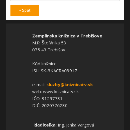
« Späť
Zemplínska knižnica v Trebišove
M.R. Štefánika 53
075 43 Trebišov
Kód knižnice:
ISIL SK-3KACRA03917
e-mail:
sluzby@kniznicatv.sk
web: www.kniznicatv.sk
IČO: 31297731
DIČ: 2020776230
Riaditeľka:
Ing. Janka Vargová