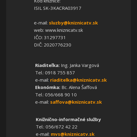
Kód knižnice:
ISIL SK-3KACRA03917
e-mail:
sluzby@kniznicatv.sk
web: www.kniznicatv.sk
IČO: 31297731
DIČ: 2020776230
Riaditeľka:
Ing. Janka Vargová
Tel.: 0918 755 857
e-mail:
riaditelka@kniznicatv.sk
Ekonómka:
Bc. Alena Šaffová
Tel.: 056/668 90 10
e-mail:
saffova@kniznicatv.sk
Knižnično-informačné služby
Tel.: 056/672 42 22
e-mail:
mvs@kniznicatv.sk