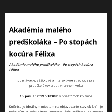
Akadémia malého
predškoláka – Po stopách
kocúra Félixa
Akadémia malého predškoláka
–
Po stopách kocúra
Félixa
poznávacie, zážitkové a interaktívne stretnutie pre
predškolákov a deti v rannom veku
18. január 2019 o 10:00 h
v priestoroch knižnice
Knižnica je ideálnym miestom na objavovanie stoviek kníh. Je
pokojným a relaxačným miestom, kde môžeme objavovať