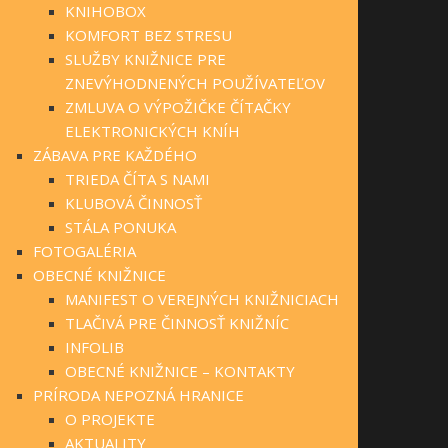
KNIHOBOX
KOMFORT BEZ STRESU
SLUŽBY KNIŽNICE PRE
ZNEVÝHODNENÝCH POUŽÍVATEĽOV
ZMLUVA O VÝPOŽIČKE ČÍTAČKY
ELEKTRONICKÝCH KNÍH
ZÁBAVA PRE KAŽDÉHO
TRIEDA ČÍTA S NAMI
KLUBOVÁ ČINNOSŤ
STÁLA PONUKA
FOTOGALÉRIA
OBECNÉ KNIŽNICE
MANIFEST O VEREJNÝCH KNIŽNICIACH
TLAČIVÁ PRE ČINNOSŤ KNIŽNÍC
INFOLIB
OBECNÉ KNIŽNICE – KONTAKTY
PRÍRODA NEPOZNÁ HRANICE
O PROJEKTE
AKTUALITY