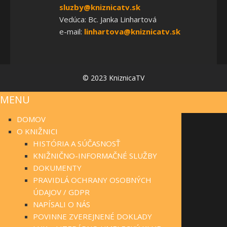
sluzby@kniznicatv.sk
Vedúca: Bc. Janka Linhartová
e-mail:
linhartova@kniznicatv.sk
© 2023 KniznicaTV
MENU
DOMOV
O KNIŽNICI
HISTÓRIA A SÚČASNOSŤ
KNIŽNIČNO-INFORMAČNÉ SLUŽBY
DOKUMENTY
PRAVIDLÁ OCHRANY OSOBNÝCH
ÚDAJOV / GDPR
NAPÍSALI O NÁS
POVINNE ZVEREJNENÉ DOKLADY