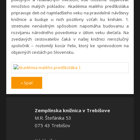
množstvo malých pokladov. Akadémia malého predškoláka
pripravuje deti od najmladšieho veku na pravidelné návštevy
knižnice a buduje u nich pozitívny vzťah ku knihám. 1.
stretnutie nenásilným spôsobom napomáha budovaniu a
rozvíjaniu národného povedomia v útlom veku dieťaťa. Na
zvedavých cestovateľov čaká v našej knižnici nerozlučný
spoločník – roztomilý kocúr Felix, ktorý ke sprievodcom na
objavných cestách po Slovensku.
« Späť
Zemplínska knižnica v Trebišove
M.R. Štefánika 53
075 43 Trebišov