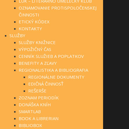
LUK – LITERÁRNO UMELECKÝ KLUB
OZNAMOVANIE PROTISPOLOČENSKEJ
ČINNOSTI
ETICKÝ KÓDEX
KONTAKTY
SLUŽBY
SLUŽBY KNIŽNICE
VÝPOŽIČNÝ ČAS
CENNÍK SLUŽIEB A POPLATKOV
BENEFITY A ZĽAVY
REGIONALISTIKA A BIBLIOGRAFIA
REGIONÁLNE DOKUMENTY
EDIČNÁ ČINNOSŤ
REŠERŠE
ZOZNAM PERIODÍK
DONÁŠKA KNÍH
SMARTLAB
BOOK A LIBRERIAN
BIBLIOBOX