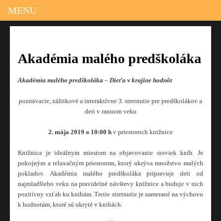
MENU
Akadémia malého predškoláka
Akadémia malého predškoláka
–
Dieťa v krajine hodnôt
poznávacie, zážitkové a interaktívne 3. stretnutie pre predškolákov a
deti v rannom veku
2. mája 2019 o 10:00 h
v priestoroch knižnice
Knižnica je ideálnym miestom na objavovanie stoviek kníh. Je
pokojným a relaxačným priestorom, ktorý ukrýva množstvo malých
pokladov. Akadémia malého predškoláka pripravuje deti od
najmladšieho veku na pravidelné návštevy knižnice a buduje v nich
pozitívny vzťah ku knihám. Tretie stretnutie je zamerané na výchovu
k hodnotám, ktoré sú ukryté v knihách.