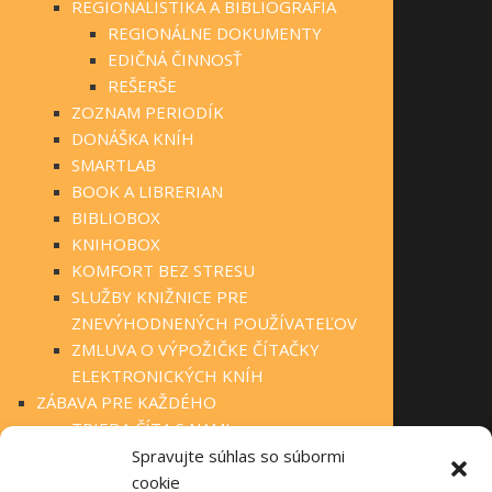
REGIONALISTIKA A BIBLIOGRAFIA
REGIONÁLNE DOKUMENTY
EDIČNÁ ČINNOSŤ
REŠERŠE
ZOZNAM PERIODÍK
DONÁŠKA KNÍH
SMARTLAB
BOOK A LIBRERIAN
BIBLIOBOX
KNIHOBOX
KOMFORT BEZ STRESU
SLUŽBY KNIŽNICE PRE
ZNEVÝHODNENÝCH POUŽÍVATEĽOV
ZMLUVA O VÝPOŽIČKE ČÍTAČKY
ELEKTRONICKÝCH KNÍH
ZÁBAVA PRE KAŽDÉHO
TRIEDA ČÍTA S NAMI
KLUBOVÁ ČINNOSŤ
Spravujte súhlas so súbormi
STÁLA PONUKA
cookie