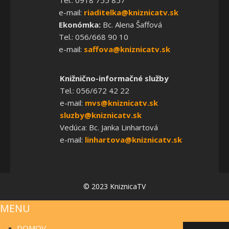
Tel.: 0918 755 857
e-mail:
riaditelka@kniznicatv.sk
Ekonómka:
Bc. Alena Šaffová
Tel.: 056/668 90 10
e-mail:
saffova@kniznicatv.sk
Knižnično-informačné služby
Tel.: 056/672 42 22
e-mail:
mvs@kniznicatv.sk
sluzby@kniznicatv.sk
Vedúca: Bc. Janka Linhartová
e-mail:
linhartova@kniznicatv.sk
© 2023 KniznicaTV
MENU
DOMOV