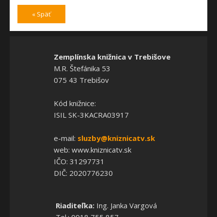
« Späť
Zemplínska knižnica v Trebišove
M.R. Štefánika 53
075 43 Trebišov
Kód knižnice:
ISIL SK-3KACRA03917
e-mail:
sluzby@kniznicatv.sk
web: www.kniznicatv.sk
IČO: 31297731
DIČ: 2020776230
Riaditeľka:
Ing. Janka Vargová