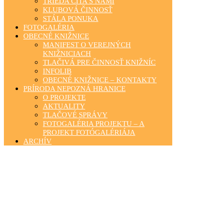
TRIEDA ČÍTA S NAMI
KLUBOVÁ ČINNOSŤ
STÁLA PONUKA
FOTOGALÉRIA
OBECNÉ KNIŽNICE
MANIFEST O VEREJNÝCH
KNIŽNICIACH
TLAČIVÁ PRE ČINNOSŤ KNIŽNÍC
INFOLIB
OBECNÉ KNIŽNICE – KONTAKTY
PRÍRODA NEPOZNÁ HRANICE
O PROJEKTE
AKTUALITY
TLAČOVÉ SPRÁVY
FOTOGALÉRIA PROJEKTU – A
PROJEKT FOTÓGALÉRIÁJA
ARCHÍV