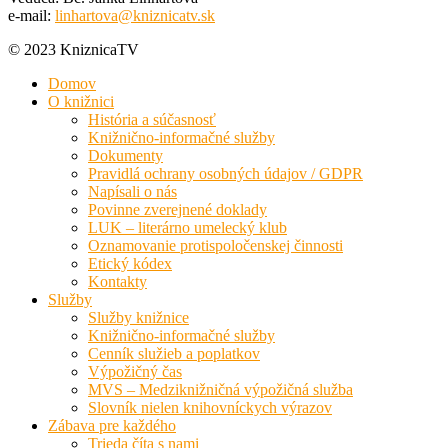
e-mail:
linhartova@kniznicatv.sk
© 2023 KniznicaTV
Domov
O knižnici
História a súčasnosť
Knižnično-informačné služby
Dokumenty
Pravidlá ochrany osobných údajov / GDPR
Napísali o nás
Povinne zverejnené doklady
LUK – literárno umelecký klub
Oznamovanie protispoločenskej činnosti
Etický kódex
Kontakty
Služby
Služby knižnice
Knižnično-informačné služby
Cenník služieb a poplatkov
Výpožičný čas
MVS – Medziknižničná výpožičná služba
Slovník nielen knihovníckych výrazov
Zábava pre každého
Trieda číta s nami