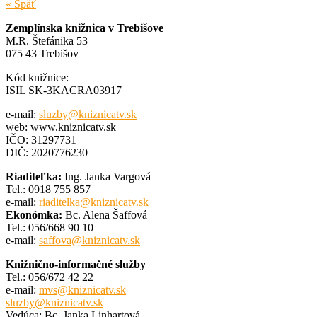
« Späť
Zemplínska knižnica v Trebišove
M.R. Štefánika 53
075 43 Trebišov
Kód knižnice:
ISIL SK-3KACRA03917
e-mail:
sluzby@kniznicatv.sk
web: www.kniznicatv.sk
IČO: 31297731
DIČ: 2020776230
Riaditeľka:
Ing. Janka Vargová
Tel.: 0918 755 857
e-mail:
riaditelka@kniznicatv.sk
Ekonómka:
Bc. Alena Šaffová
Tel.: 056/668 90 10
e-mail:
saffova@kniznicatv.sk
Knižnično-informačné služby
Tel.: 056/672 42 22
e-mail:
mvs@kniznicatv.sk
sluzby@kniznicatv.sk
Vedúca: Bc. Janka Linhartová