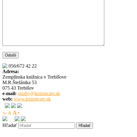
056/672 42 22
Adresa:
Zemplínska knižnica v Trebišove
M.R.Štefánika 53
075 43 Trebišov
e-mail:
sluzby@kniznicatv.sk
web:
www.kniznicatv.sk
A+
A
A-
Hľadať