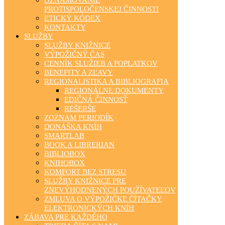
PROTISPOLOČENSKEJ ČINNOSTI
ETICKÝ KÓDEX
KONTAKTY
SLUŽBY
SLUŽBY KNIŽNICE
VÝPOŽIČNÝ ČAS
CENNÍK SLUŽIEB A POPLATKOV
BENEFITY A ZĽAVY
REGIONALISTIKA A BIBLIOGRAFIA
REGIONÁLNE DOKUMENTY
EDIČNÁ ČINNOSŤ
REŠERŠE
ZOZNAM PERIODÍK
DONÁŠKA KNÍH
SMARTLAB
BOOK A LIBRERIAN
BIBLIOBOX
KNIHOBOX
KOMFORT BEZ STRESU
SLUŽBY KNIŽNICE PRE
ZNEVÝHODNENÝCH POUŽÍVATEĽOV
ZMLUVA O VÝPOŽIČKE ČÍTAČKY
ELEKTRONICKÝCH KNÍH
ZÁBAVA PRE KAŽDÉHO