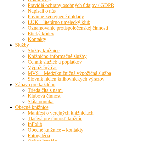
Pravidlá ochrany osobných údajov / GDPR
Napísali o nás
Povinne zverejnené doklady
LUK – literárno umelecký klub
Oznamovanie protispoločenskej činnosti
Etický kódex
Kontakty
Služby
Služby knižnice
Knižnično-informačné služby
Cenník služieb a poplatkov
Výpožičný čas
MVS – Medziknižničná výpožičná služba
Slovník nielen knihovníckych výrazov
Zábava pre každého
Trieda číta s nami
Klubová činnosť
Stála ponuka
Obecné knižnice
Manifest o verejných knižniciach
Tlačivá pre činnosť knižníc
InFolib
Obecné knižnice – kontakty
Fotogaléria