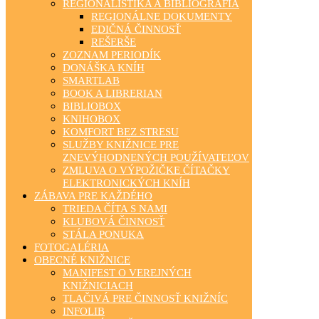
REGIONALISTIKA A BIBLIOGRAFIA
REGIONÁLNE DOKUMENTY
EDIČNÁ ČINNOSŤ
REŠERŠE
ZOZNAM PERIODÍK
DONÁŠKA KNÍH
SMARTLAB
BOOK A LIBRERIAN
BIBLIOBOX
KNIHOBOX
KOMFORT BEZ STRESU
SLUŽBY KNIŽNICE PRE
ZNEVÝHODNENÝCH POUŽÍVATEĽOV
ZMLUVA O VÝPOŽIČKE ČÍTAČKY
ELEKTRONICKÝCH KNÍH
ZÁBAVA PRE KAŽDÉHO
TRIEDA ČÍTA S NAMI
KLUBOVÁ ČINNOSŤ
STÁLA PONUKA
FOTOGALÉRIA
OBECNÉ KNIŽNICE
MANIFEST O VEREJNÝCH
KNIŽNICIACH
TLAČIVÁ PRE ČINNOSŤ KNIŽNÍC
INFOLIB