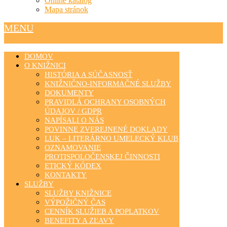
Online katalóg
Mapa stránok
MENU
DOMOV
O KNIŽNICI
HISTÓRIA A SÚČASNOSŤ
KNIŽNIČNO-INFORMAČNÉ SLUŽBY
DOKUMENTY
PRAVIDLÁ OCHRANY OSOBNÝCH
ÚDAJOV / GDPR
NAPÍSALI O NÁS
POVINNE ZVEREJNENÉ DOKLADY
LUK – LITERÁRNO UMELECKÝ KLUB
OZNAMOVANIE
PROTISPOLOČENSKEJ ČINNOSTI
ETICKÝ KÓDEX
KONTAKTY
SLUŽBY
SLUŽBY KNIŽNICE
VÝPOŽIČNÝ ČAS
CENNÍK SLUŽIEB A POPLATKOV
BENEFITY A ZĽAVY