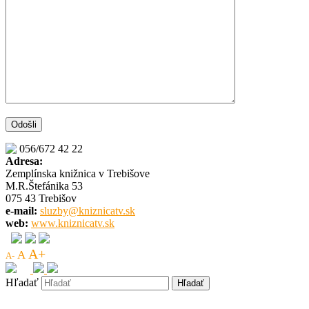
056/672 42 22
Adresa:
Zemplínska knižnica v Trebišove
M.R.Štefánika 53
075 43 Trebišov
e-mail:
sluzby@kniznicatv.sk
web:
www.kniznicatv.sk
A+
A
A-
Hľadať