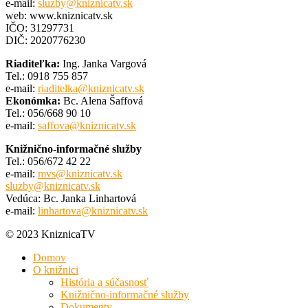
e-mail:
sluzby@kniznicatv.sk
web: www.kniznicatv.sk
IČO: 31297731
DIČ: 2020776230
Riaditeľka:
Ing. Janka Vargová
Tel.: 0918 755 857
e-mail:
riaditelka@kniznicatv.sk
Ekonómka:
Bc. Alena Šaffová
Tel.: 056/668 90 10
e-mail:
saffova@kniznicatv.sk
Knižnično-informačné služby
Tel.: 056/672 42 22
e-mail:
mvs@kniznicatv.sk
sluzby@kniznicatv.sk
Vedúca: Bc. Janka Linhartová
e-mail:
linhartova@kniznicatv.sk
© 2023 KniznicaTV
Domov
O knižnici
História a súčasnosť
Knižnično-informačné služby
Dokumenty