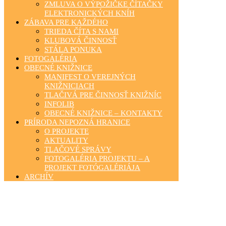
ZMLUVA O VÝPOŽIČKE ČÍTAČKY
ELEKTRONICKÝCH KNÍH
ZÁBAVA PRE KAŽDÉHO
TRIEDA ČÍTA S NAMI
KLUBOVÁ ČINNOSŤ
STÁLA PONUKA
FOTOGALÉRIA
OBECNÉ KNIŽNICE
MANIFEST O VEREJNÝCH
KNIŽNICIACH
TLAČIVÁ PRE ČINNOSŤ KNIŽNÍC
INFOLIB
OBECNÉ KNIŽNICE – KONTAKTY
PRÍRODA NEPOZNÁ HRANICE
O PROJEKTE
AKTUALITY
TLAČOVÉ SPRÁVY
FOTOGALÉRIA PROJEKTU – A
PROJEKT FOTÓGALÉRIÁJA
ARCHÍV