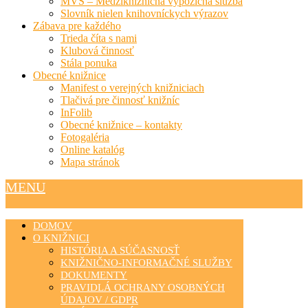
MVS – Medziknižničná výpožičná služba
Slovník nielen knihovníckych výrazov
Zábava pre každého
Trieda číta s nami
Klubová činnosť
Stála ponuka
Obecné knižnice
Manifest o verejných knižniciach
Tlačivá pre činnosť knižníc
InFolib
Obecné knižnice – kontakty
Fotogaléria
Online katalóg
Mapa stránok
MENU
DOMOV
O KNIŽNICI
HISTÓRIA A SÚČASNOSŤ
KNIŽNIČNO-INFORMAČNÉ SLUŽBY
DOKUMENTY
PRAVIDLÁ OCHRANY OSOBNÝCH
ÚDAJOV / GDPR