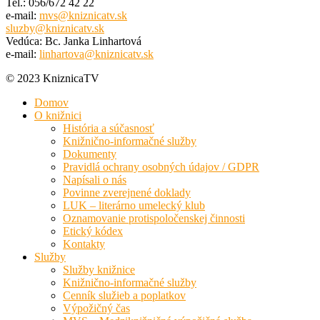
Tel.: 056/672 42 22
e-mail:
mvs@kniznicatv.sk
sluzby@kniznicatv.sk
Vedúca: Bc. Janka Linhartová
e-mail:
linhartova@kniznicatv.sk
© 2023 KniznicaTV
Domov
O knižnici
História a súčasnosť
Knižnično-informačné služby
Dokumenty
Pravidlá ochrany osobných údajov / GDPR
Napísali o nás
Povinne zverejnené doklady
LUK – literárno umelecký klub
Oznamovanie protispoločenskej činnosti
Etický kódex
Kontakty
Služby
Služby knižnice
Knižnično-informačné služby
Cenník služieb a poplatkov
Výpožičný čas