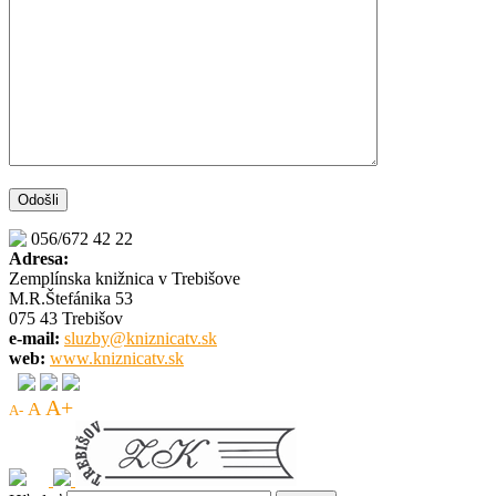
056/672 42 22
Adresa:
Zemplínska knižnica v Trebišove
M.R.Štefánika 53
075 43 Trebišov
e-mail:
sluzby@kniznicatv.sk
web:
www.kniznicatv.sk
A+
A
A-