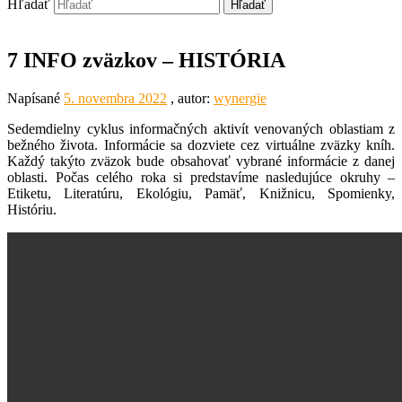
Hľadať
7 INFO zväzkov – HISTÓRIA
Napísané
5. novembra 2022
, autor:
wynergie
Sedemdielny cyklus informačných aktivít venovaných oblastiam z
bežného života. Informácie sa dozviete cez virtuálne zväzky kníh.
Každý takýto zväzok bude obsahovať vybrané informácie z danej
oblasti. Počas celého roka si predstavíme nasledujúce okruhy –
Etiketu, Literatúru, Ekológiu, Pamäť, Knižnicu, Spomienky,
Históriu.