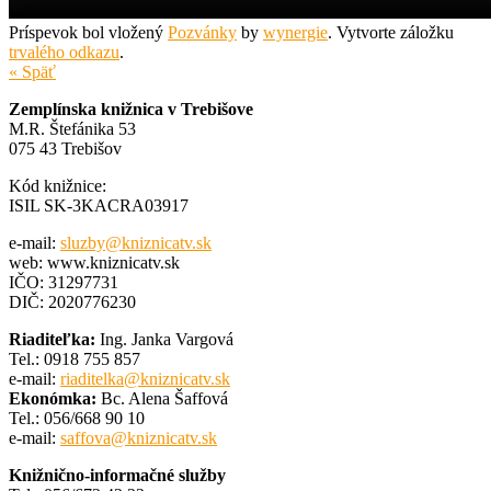
Príspevok bol vložený
Pozvánky
by
wynergie
. Vytvorte záložku
trvalého odkazu
.
« Späť
Zemplínska knižnica v Trebišove
M.R. Štefánika 53
075 43 Trebišov
Kód knižnice:
ISIL SK-3KACRA03917
e-mail:
sluzby@kniznicatv.sk
web: www.kniznicatv.sk
IČO: 31297731
DIČ: 2020776230
Riaditeľka:
Ing. Janka Vargová
Tel.: 0918 755 857
e-mail:
riaditelka@kniznicatv.sk
Ekonómka:
Bc. Alena Šaffová
Tel.: 056/668 90 10
e-mail:
saffova@kniznicatv.sk
Knižnično-informačné služby