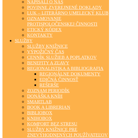
NAPÍSALI O NÁS
POVINNE ZVEREJNENÉ DOKLADY
LUK – LITERÁRNO UMELECKÝ KLUB
OZNAMOVANIE
PROTISPOLOČENSKEJ ČINNOSTI
ETICKÝ KÓDEX
KONTAKTY
SLUŽBY
SLUŽBY KNIŽNICE
VÝPOŽIČNÝ ČAS
CENNÍK SLUŽIEB A POPLATKOV
BENEFITY A ZĽAVY
REGIONALISTIKA A BIBLIOGRAFIA
REGIONÁLNE DOKUMENTY
EDIČNÁ ČINNOSŤ
REŠERŠE
ZOZNAM PERIODÍK
DONÁŠKA KNÍH
SMARTLAB
BOOK A LIBRERIAN
BIBLIOBOX
KNIHOBOX
KOMFORT BEZ STRESU
SLUŽBY KNIŽNICE PRE
ZNEVÝHODNENÝCH POUŽÍVATEĽOV