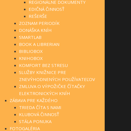
REGIONÁLNE DOKUMENTY
EDIČNÁ ČINNOSŤ
REŠERŠE
ZOZNAM PERIODÍK
DONÁŠKA KNÍH
SMARTLAB
BOOK A LIBRERIAN
BIBLIOBOX
KNIHOBOX
KOMFORT BEZ STRESU
SLUŽBY KNIŽNICE PRE
ZNEVÝHODNENÝCH POUŽÍVATEĽOV
ZMLUVA O VÝPOŽIČKE ČÍTAČKY
ELEKTRONICKÝCH KNÍH
ZÁBAVA PRE KAŽDÉHO
TRIEDA ČÍTA S NAMI
KLUBOVÁ ČINNOSŤ
STÁLA PONUKA
FOTOGALÉRIA