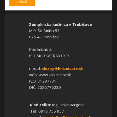
« Späť
Zemplínska knižnica v Trebišove
M.R. Štefánika 53
075 43 Trebišov
Kód knižnice:
ISIL SK-3KACRA03917
e-mail:
sluzby@kniznicatv.sk
web: www.kniznicatv.sk
IČO: 31297731
DIČ: 2020776230
Riaditeľka:
Ing. Janka Vargová
Tel.: 0918 755 857