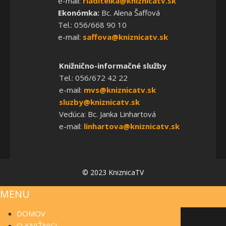
e-mail:
riaditelka@kniznicatv.sk
Ekonómka:
Bc. Alena Šaffová
Tel.: 056/668 90 10
e-mail:
saffova@kniznicatv.sk
Knižnično-informačné služby
Tel.: 056/672 42 22
e-mail:
mvs@kniznicatv.sk
sluzby@kniznicatv.sk
Vedúca: Bc. Janka Linhartová
e-mail:
linhartova@kniznicatv.sk
© 2023 KniznicaTV
MENU
DOMOV
O KNIŽNICI