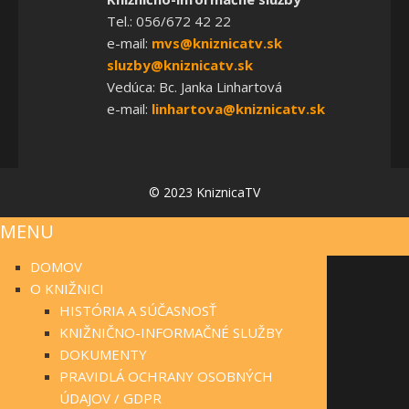
Tel.: 056/672 42 22
e-mail:
mvs@kniznicatv.sk
sluzby@kniznicatv.sk
Vedúca: Bc. Janka Linhartová
e-mail:
linhartova@kniznicatv.sk
© 2023 KniznicaTV
MENU
DOMOV
O KNIŽNICI
HISTÓRIA A SÚČASNOSŤ
KNIŽNIČNO-INFORMAČNÉ SLUŽBY
DOKUMENTY
PRAVIDLÁ OCHRANY OSOBNÝCH
ÚDAJOV / GDPR