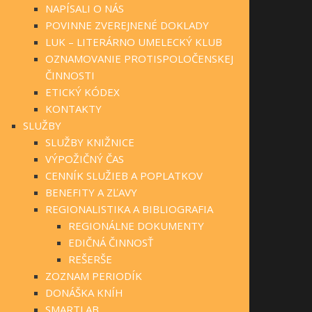
NAPÍSALI O NÁS
POVINNE ZVEREJNENÉ DOKLADY
LUK – LITERÁRNO UMELECKÝ KLUB
OZNAMOVANIE PROTISPOLOČENSKEJ
ČINNOSTI
ETICKÝ KÓDEX
KONTAKTY
SLUŽBY
SLUŽBY KNIŽNICE
VÝPOŽIČNÝ ČAS
CENNÍK SLUŽIEB A POPLATKOV
BENEFITY A ZĽAVY
REGIONALISTIKA A BIBLIOGRAFIA
REGIONÁLNE DOKUMENTY
EDIČNÁ ČINNOSŤ
REŠERŠE
ZOZNAM PERIODÍK
DONÁŠKA KNÍH
SMARTLAB