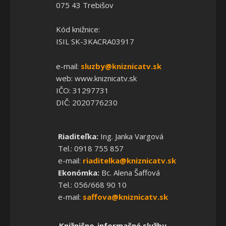
075 43 Trebišov
Kód knižnice:
ISIL SK-3KACRA03917
e-mail:
sluzby@kniznicatv.sk
web: www.kniznicatv.sk
IČO: 31297731
DIČ: 2020776230
Riaditeľka:
Ing. Janka Vargová
Tel.: 0918 755 857
e-mail:
riaditelka@kniznicatv.sk
Ekonómka:
Bc. Alena Šaffová
Tel.: 056/668 90 10
e-mail:
saffova@kniznicatv.sk
Knižnično-informačné služby