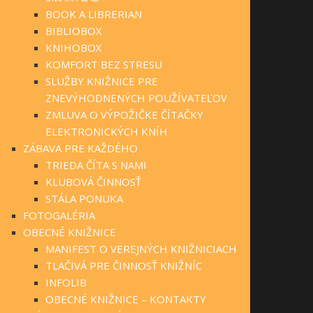
BOOK A LIBRERIAN
BIBLIOBOX
KNIHOBOX
KOMFORT BEZ STRESU
SLUŽBY KNIŽNICE PRE
ZNEVÝHODNENÝCH POUŽÍVATEĽOV
ZMLUVA O VÝPOŽIČKE ČÍTAČKY
ELEKTRONICKÝCH KNÍH
ZÁBAVA PRE KAŽDÉHO
TRIEDA ČÍTA S NAMI
KLUBOVÁ ČINNOSŤ
STÁLA PONUKA
FOTOGALÉRIA
OBECNÉ KNIŽNICE
MANIFEST O VEREJNÝCH KNIŽNICIACH
TLAČIVÁ PRE ČINNOSŤ KNIŽNÍC
INFOLIB
OBECNÉ KNIŽNICE – KONTAKTY