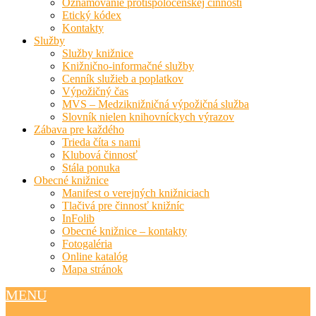
Oznamovanie protispoločenskej činnosti
Etický kódex
Kontakty
Služby
Služby knižnice
Knižnično-informačné služby
Cenník služieb a poplatkov
Výpožičný čas
MVS – Medziknižničná výpožičná služba
Slovník nielen knihovníckych výrazov
Zábava pre každého
Trieda číta s nami
Klubová činnosť
Stála ponuka
Obecné knižnice
Manifest o verejných knižniciach
Tlačivá pre činnosť knižníc
InFolib
Obecné knižnice – kontakty
Fotogaléria
Online katalóg
Mapa stránok
MENU