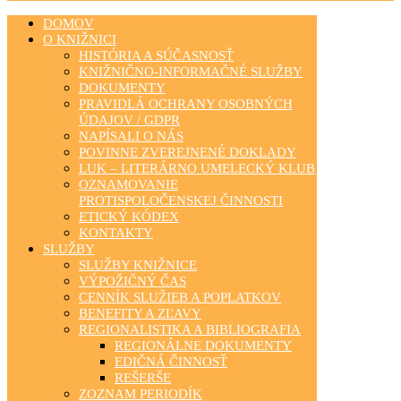
DOMOV
O KNIŽNICI
HISTÓRIA A SÚČASNOSŤ
KNIŽNIČNO-INFORMAČNÉ SLUŽBY
DOKUMENTY
PRAVIDLÁ OCHRANY OSOBNÝCH
ÚDAJOV / GDPR
NAPÍSALI O NÁS
POVINNE ZVEREJNENÉ DOKLADY
LUK – LITERÁRNO UMELECKÝ KLUB
OZNAMOVANIE
PROTISPOLOČENSKEJ ČINNOSTI
ETICKÝ KÓDEX
KONTAKTY
SLUŽBY
SLUŽBY KNIŽNICE
VÝPOŽIČNÝ ČAS
CENNÍK SLUŽIEB A POPLATKOV
BENEFITY A ZĽAVY
REGIONALISTIKA A BIBLIOGRAFIA
REGIONÁLNE DOKUMENTY
EDIČNÁ ČINNOSŤ
REŠERŠE
ZOZNAM PERIODÍK