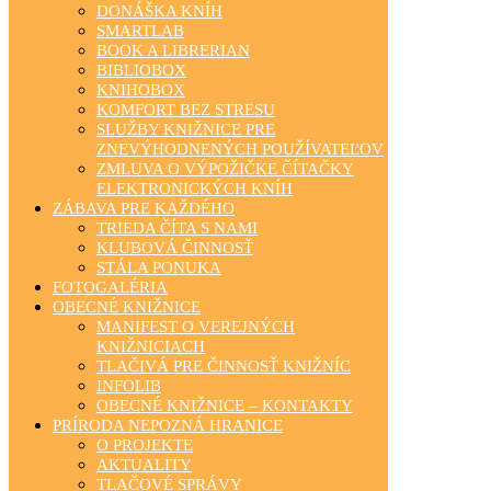
DONÁŠKA KNÍH
SMARTLAB
BOOK A LIBRERIAN
BIBLIOBOX
KNIHOBOX
KOMFORT BEZ STRESU
SLUŽBY KNIŽNICE PRE
ZNEVÝHODNENÝCH POUŽÍVATEĽOV
ZMLUVA O VÝPOŽIČKE ČÍTAČKY
ELEKTRONICKÝCH KNÍH
ZÁBAVA PRE KAŽDÉHO
TRIEDA ČÍTA S NAMI
KLUBOVÁ ČINNOSŤ
STÁLA PONUKA
FOTOGALÉRIA
OBECNÉ KNIŽNICE
MANIFEST O VEREJNÝCH
KNIŽNICIACH
TLAČIVÁ PRE ČINNOSŤ KNIŽNÍC
INFOLIB
OBECNÉ KNIŽNICE – KONTAKTY
PRÍRODA NEPOZNÁ HRANICE
O PROJEKTE
AKTUALITY
TLAČOVÉ SPRÁVY