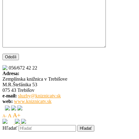
056/672 42 22
Adresa:
Zemplínska knižnica v Trebišove
M.R.Štefánika 53
075 43 Trebišov
e-mail:
sluzby@kniznicatv.sk
web:
www.kniznicatv.sk
A+
A
A-
Hľadať