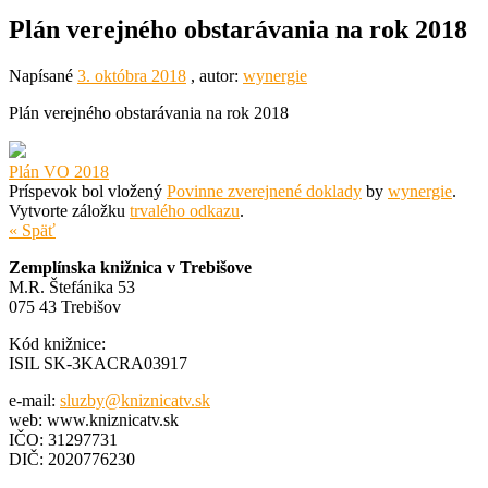
Plán verejného obstarávania na rok 2018
Napísané
3. októbra 2018
, autor:
wynergie
Plán verejného obstarávania na rok 2018
Plán VO 2018
Príspevok bol vložený
Povinne zverejnené doklady
by
wynergie
.
Vytvorte záložku
trvalého odkazu
.
« Späť
Zemplínska knižnica v Trebišove
M.R. Štefánika 53
075 43 Trebišov
Kód knižnice:
ISIL SK-3KACRA03917
e-mail:
sluzby@kniznicatv.sk
web: www.kniznicatv.sk
IČO: 31297731
DIČ: 2020776230