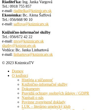
Riaditeľka:
Ing. Janka Vargová
Tel.: 0918 755 857
e-mail:
riaditelka@kniznicatv.sk
Ekonómka:
Bc. Alena Šaffová
Tel.: 056/668 90 10
e-mail:
saffova@kniznicatv.sk
Knižnično-informačné služby
Tel.: 056/672 42 22
e-mail:
mvs@kniznicatv.sk
sluzby@kniznicatv.sk
Vedúca: Bc. Janka Linhartová
e-mail:
linhartova@kniznicatv.sk
© 2023 KniznicaTV
Domov
O knižnici
História a súčasnosť
Knižnično-informačné služby
Dokumenty
Pravidlá ochrany osobných údajov / GDPR
Napísali o nás
Povinne zverejnené doklady
LUK – literárno umelecký klub