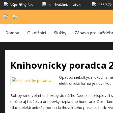
Výpožičný čas
sluzby@kniznicatv.sk
056/672 
Domov
O knižnici
Služby
Zábava pre každéh
Knihovnícky poradca 
Opäť po niekoľkých rokoch sme 
elektronická forma je novinkou a
Boli by sme veľmi radi, keby do nášho časopisu prispievali s
možno aj to, že za príspevky neplatíme honoráre. Obraciame
silách, elektronická podoba Knihovníckeho poradcu bude vy