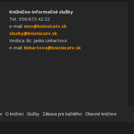
Knižnično-informačné služby
Tel.: 056/672 42 22
e-mail:
mvs@kniznicatv.sk
sluzby@kniznicatv.sk
Vedúca: Bc. Janka Linhartová
e-mail:
linhartova@kniznicatv.sk
v
O knižnici
Služby
Zábava pre každého
Obecné knižnice