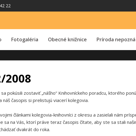
42 22
o
Fotogaléria
Obecné knižnice
Príroda nepozná
2/2008
sa pokúsili zostaviť „nášho“ Knihovníckeho poradcu, ktorého pon
 náš časopis si prelistujú viacerí kolegovia.
vojimi článkami kolegovia-knihovníci z okresu a zasielali nám prísp
 sa na Vás, ktorí práve teraz časopis čítate, aby ste sa stali na
chádzať dvakrát do roka.