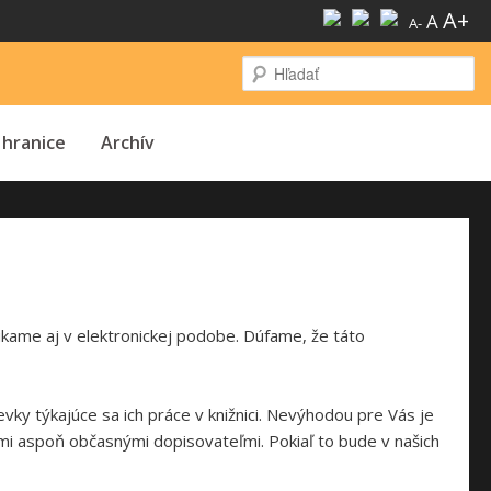
A+
A
A-
H
 hranice
Archív
úkame aj v elektronickej podobe. Dúfame, že táto
evky týkajúce sa ich práce v knižnici. Nevýhodou pre Vás je
šimi aspoň občasnými dopisovateľmi. Pokiaľ to bude v našich