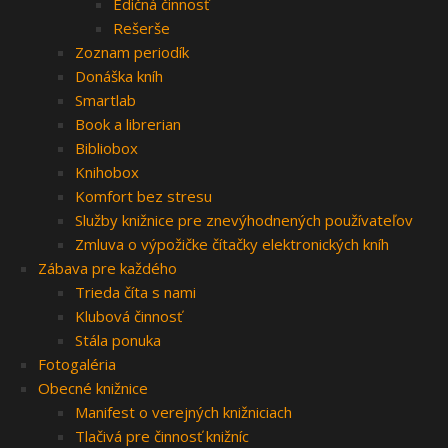
Edičná činnosť
Rešerše
Zoznam periodík
Donáška kníh
Smartlab
Book a librerian
Bibliobox
Knihobox
Komfort bez stresu
Služby knižnice pre znevýhodnených používateľov
Zmluva o výpožičke čítačky elektronických kníh
Zábava pre každého
Trieda číta s nami
Klubová činnosť
Stála ponuka
Fotogaléria
Obecné knižnice
Manifest o verejných knižniciach
Tlačivá pre činnosť knižníc