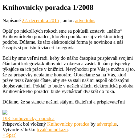
Knihovnícky poradca 1/2008
Napísané
22. decembra 2015
, autor:
advertplus
Opäť po niekoľkých rokoch sme sa pokúsili zostaviť „nášho“
Knihovníckeho poradcu, ktorého ponúkame aj v elektronickej
podobe. Dúfame, že táto elektronická forma je novinkou a náš
časopis si prelistujú viacerí kolegovia.
Boli by sme veľmi radi, keby do nášho časopisu prispievali svojimi
článkami kolegovia-knihovníci z okresu a zasielali nám príspevky
týkajúce sa ich práce v knižnici. Nevýhodou pre Vás je možno aj to,
že za príspevky neplatíme honoráre. Obraciame sa na Vás, ktorí
práve teraz časopis čítate, aby ste sa stali našimi aspoň občasnými
dopisovateľmi. Pokiaľ to bude v našich silách, elektronická podoba
Knihovníckeho poradcu bude vychádzať dvakrát do roka.
Dúfame, že sa stanete našimi stálymi čitateľmi a prispievateľmi
193_knihovnicky_poradca
Príspevok bol vložený
Knihovnícky poradca
by
advertplus
.
Vytvorte záložku
trvalého odkazu
.
« Späť