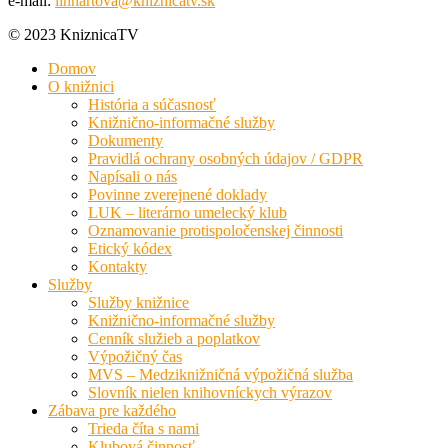
e-mail:
linhartova@kniznicatv.sk
© 2023 KniznicaTV
Domov
O knižnici
História a súčasnosť
Knižnično-informačné služby
Dokumenty
Pravidlá ochrany osobných údajov / GDPR
Napísali o nás
Povinne zverejnené doklady
LUK – literárno umelecký klub
Oznamovanie protispoločenskej činnosti
Etický kódex
Kontakty
Služby
Služby knižnice
Knižnično-informačné služby
Cenník služieb a poplatkov
Výpožičný čas
MVS – Medziknižničná výpožičná služba
Slovník nielen knihovníckych výrazov
Zábava pre každého
Trieda číta s nami
Klubová činnosť