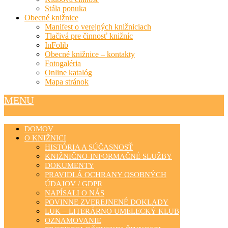
Stála ponuka
Obecné knižnice
Manifest o verejných knižniciach
Tlačivá pre činnosť knižníc
InFolib
Obecné knižnice – kontakty
Fotogaléria
Online katalóg
Mapa stránok
MENU
DOMOV
O KNIŽNICI
HISTÓRIA A SÚČASNOSŤ
KNIŽNIČNO-INFORMAČNÉ SLUŽBY
DOKUMENTY
PRAVIDLÁ OCHRANY OSOBNÝCH
ÚDAJOV / GDPR
NAPÍSALI O NÁS
POVINNE ZVEREJNENÉ DOKLADY
LUK – LITERÁRNO UMELECKÝ KLUB
OZNAMOVANIE