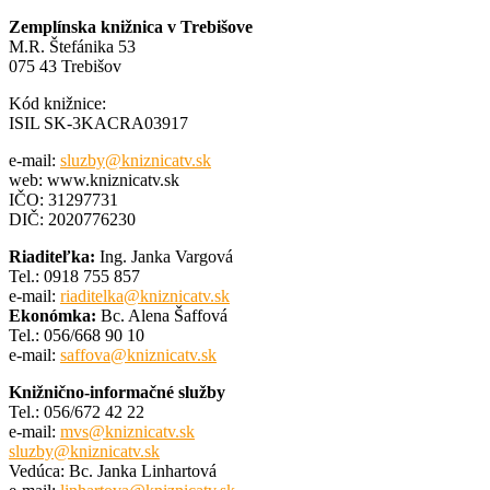
Zemplínska knižnica v Trebišove
M.R. Štefánika 53
075 43 Trebišov
Kód knižnice:
ISIL SK-3KACRA03917
e-mail:
sluzby@kniznicatv.sk
web: www.kniznicatv.sk
IČO: 31297731
DIČ: 2020776230
Riaditeľka:
Ing. Janka Vargová
Tel.: 0918 755 857
e-mail:
riaditelka@kniznicatv.sk
Ekonómka:
Bc. Alena Šaffová
Tel.: 056/668 90 10
e-mail:
saffova@kniznicatv.sk
Knižnično-informačné služby
Tel.: 056/672 42 22
e-mail:
mvs@kniznicatv.sk
sluzby@kniznicatv.sk
Vedúca: Bc. Janka Linhartová