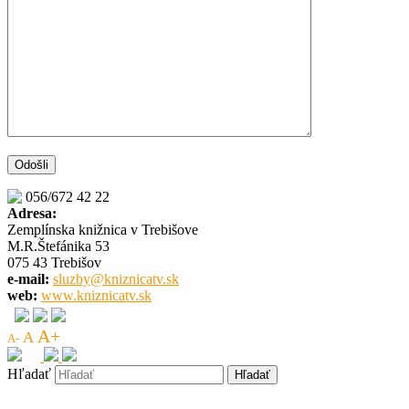
056/672 42 22
Adresa:
Zemplínska knižnica v Trebišove
M.R.Štefánika 53
075 43 Trebišov
e-mail:
sluzby@kniznicatv.sk
web:
www.kniznicatv.sk
A+
A
A-
Hľadať