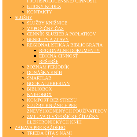
PROTISPOLOČENSKEJ ČINNOSTI
ETICKÝ KÓDEX
KONTAKTY
SLUŽBY
SLUŽBY KNIŽNICE
VÝPOŽIČNÝ ČAS
CENNÍK SLUŽIEB A POPLATKOV
BENEFITY A ZĽAVY
REGIONALISTIKA A BIBLIOGRAFIA
REGIONÁLNE DOKUMENTY
EDIČNÁ ČINNOSŤ
REŠERŠE
ZOZNAM PERIODÍK
DONÁŠKA KNÍH
SMARTLAB
BOOK A LIBRERIAN
BIBLIOBOX
KNIHOBOX
KOMFORT BEZ STRESU
SLUŽBY KNIŽNICE PRE
ZNEVÝHODNENÝCH POUŽÍVATEĽOV
ZMLUVA O VÝPOŽIČKE ČÍTAČKY
ELEKTRONICKÝCH KNÍH
ZÁBAVA PRE KAŽDÉHO
TRIEDA ČÍTA S NAMI