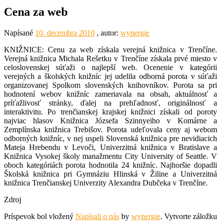
Cena za web
Napísané
10. decembra 2010
, autor:
wynergie
KNIŽNICE: Cenu za web získala verejná knižnica v Trenčíne.
Verejná knižnica Michala Rešetku v Trenčíne získala prvé miesto v
celoslovenskej súťaži o najlepší web. Ocenenie v kategórii
verejných a školských knižníc jej udelila odborná porota v súťaži
organizovanej Spolkom slovenských knihovníkov. Porota sa pri
hodnotení webov knižníc zameriavala na obsah, aktuálnosť a
príťažlivosť stránky, ďalej na prehľadnosť, originálnosť a
interaktivitu. Po trenčianskej krajskej knižnici získali od poroty
najviac hlasov Knižnica Józsefa Szinnyeiho v Komárne a
Zemplínska knižnica Trebišov. Porota udeľovala ceny aj webom
odborných knižníc, v nej uspeli Slovenská knižnica pre nevidiacich
Mateja Hrebendu v Levoči, Univerzitná knižnica v Bratislave a
Knižnica Vysokej školy manažmentu City University of Seattle. V
oboch kategóriách porota hodnotila 24 knižníc. Najhoršie dopadli
Školská knižnica pri Gymnáziu Hlinská v Žiline a Univerzitná
knižnica Trenčianskej Univerzity Alexandra Dubčeka v Trenčíne.
Zdroj
Príspevok bol vložený
Napísali o nás
by
wynergie
. Vytvorte záložku