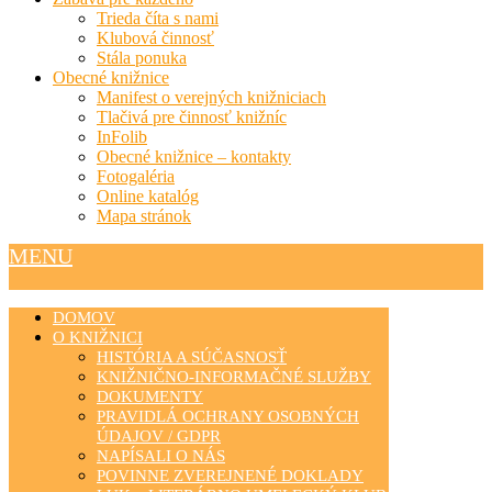
Trieda číta s nami
Klubová činnosť
Stála ponuka
Obecné knižnice
Manifest o verejných knižniciach
Tlačivá pre činnosť knižníc
InFolib
Obecné knižnice – kontakty
Fotogaléria
Online katalóg
Mapa stránok
MENU
DOMOV
O KNIŽNICI
HISTÓRIA A SÚČASNOSŤ
KNIŽNIČNO-INFORMAČNÉ SLUŽBY
DOKUMENTY
PRAVIDLÁ OCHRANY OSOBNÝCH
ÚDAJOV / GDPR
NAPÍSALI O NÁS
POVINNE ZVEREJNENÉ DOKLADY