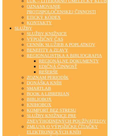
LUK – LITERÁRNO UMELECKÝ KLUB
OZNAMOVANIE
PROTISPOLOČENSKEJ ČINNOSTI
ETICKÝ KÓDEX
KONTAKTY
SLUŽBY
SLUŽBY KNIŽNICE
VÝPOŽIČNÝ ČAS
CENNÍK SLUŽIEB A POPLATKOV
BENEFITY A ZĽAVY
REGIONALISTIKA A BIBLIOGRAFIA
REGIONÁLNE DOKUMENTY
EDIČNÁ ČINNOSŤ
REŠERŠE
ZOZNAM PERIODÍK
DONÁŠKA KNÍH
SMARTLAB
BOOK A LIBRERIAN
BIBLIOBOX
KNIHOBOX
KOMFORT BEZ STRESU
SLUŽBY KNIŽNICE PRE
ZNEVÝHODNENÝCH POUŽÍVATEĽOV
ZMLUVA O VÝPOŽIČKE ČÍTAČKY
ELEKTRONICKÝCH KNÍH