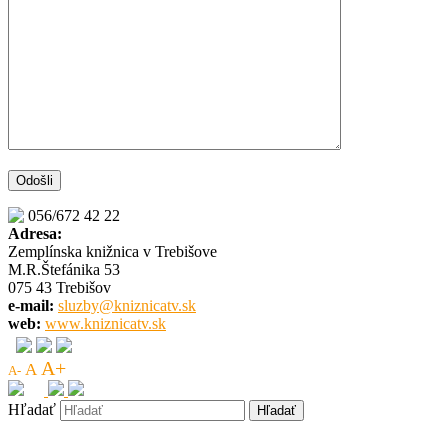
056/672 42 22
Adresa:
Zemplínska knižnica v Trebišove
M.R.Štefánika 53
075 43 Trebišov
e-mail:
sluzby@kniznicatv.sk
web:
www.kniznicatv.sk
A+
A
A-
Hľadať