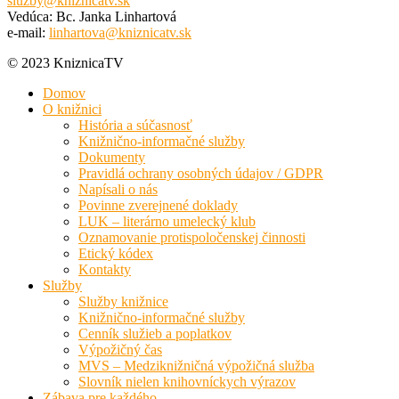
sluzby@kniznicatv.sk
Vedúca: Bc. Janka Linhartová
e-mail:
linhartova@kniznicatv.sk
© 2023 KniznicaTV
Domov
O knižnici
História a súčasnosť
Knižnično-informačné služby
Dokumenty
Pravidlá ochrany osobných údajov / GDPR
Napísali o nás
Povinne zverejnené doklady
LUK – literárno umelecký klub
Oznamovanie protispoločenskej činnosti
Etický kódex
Kontakty
Služby
Služby knižnice
Knižnično-informačné služby
Cenník služieb a poplatkov
Výpožičný čas
MVS – Medziknižničná výpožičná služba
Slovník nielen knihovníckych výrazov
Zábava pre každého