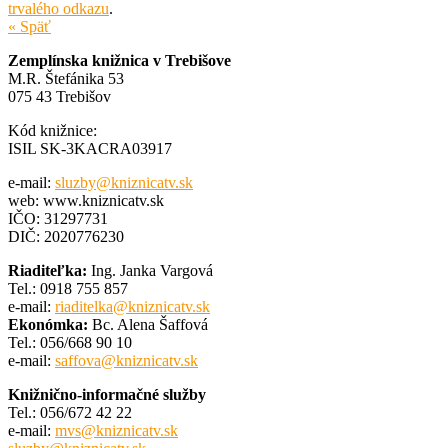
trvalého odkazu
.
« Späť
Zemplínska knižnica v Trebišove
M.R. Štefánika 53
075 43 Trebišov
Kód knižnice:
ISIL SK-3KACRA03917
e-mail:
sluzby@kniznicatv.sk
web: www.kniznicatv.sk
IČO: 31297731
DIČ: 2020776230
Riaditeľka:
Ing. Janka Vargová
Tel.: 0918 755 857
e-mail:
riaditelka@kniznicatv.sk
Ekonómka:
Bc. Alena Šaffová
Tel.: 056/668 90 10
e-mail:
saffova@kniznicatv.sk
Knižnično-informačné služby
Tel.: 056/672 42 22
e-mail:
mvs@kniznicatv.sk