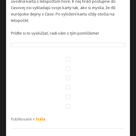
úvodná karta s letopočtom hore. K nej hráči postupne do
časovej osi vykladajú svoje karty tak, ako si myslia, že išli
európske dejiny v čase. Po vyložení kartu vždy otočia na
letopočet.
Príďte si to vyskúšať, radi vám s tým pomôžeme!
Publikované v
Stála