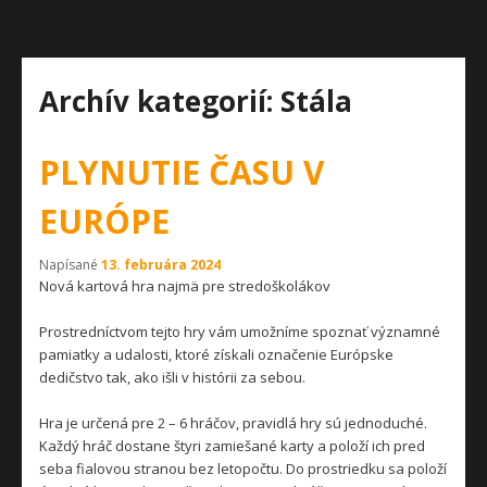
Archív kategorií:
Stála
PLYNUTIE ČASU V
EURÓPE
Napísané
13. februára 2024
Nová kartová hra najmä pre stredoškolákov
Prostredníctvom tejto hry vám umožníme spoznať významné
pamiatky a udalosti, ktoré získali označenie Európske
dedičstvo tak, ako išli v histórii za sebou.
Hra je určená pre 2 – 6 hráčov, pravidlá hry sú jednoduché.
Každý hráč dostane štyri zamiešané karty a položí ich pred
seba fialovou stranou bez letopočtu. Do prostriedku sa položí