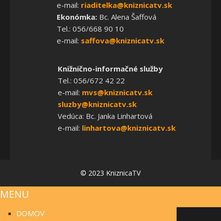
e-mail:
riaditelka@kniznicatv.sk
Ekonómka:
Bc. Alena Šaffová
Tel.: 056/668 90 10
e-mail:
saffova@kniznicatv.sk
Knižnično-informačné služby
Tel.: 056/672 42 22
e-mail:
mvs@kniznicatv.sk
sluzby@kniznicatv.sk
Vedúca: Bc. Janka Linhartová
e-mail:
linhartova@kniznicatv.sk
© 2023 KniznicaTV
MENU
DOMOV