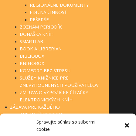
REGIONÁLNE DOKUMENTY
EDIČNÁ ČINNOSŤ
REŠERŠE
ZOZNAM PERIODÍK
DONÁŠKA KNÍH
SMARTLAB
BOOK A LIBRERIAN
BIBLIOBOX
KNIHOBOX
KOMFORT BEZ STRESU
SLUŽBY KNIŽNICE PRE
ZNEVÝHODNENÝCH POUŽÍVATEĽOV
ZMLUVA O VÝPOŽIČKE ČÍTAČKY
ELEKTRONICKÝCH KNÍH
ZÁBAVA PRE KAŽDÉHO
TRIEDA ČÍTA S NAMI
KLUBOVÁ ČINNOSŤ
Spravujte súhlas so súbormi
STÁLA PONUKA
cookie