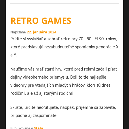
RETRO GAMES
Napísané
22. januára 2024
Príďte si vyskúšať a zahrať retro hry 70., 80., či 90. rokov,
ktoré predstavujú nezabudnuteľné spomienky generácie X
a Y.
Naučíme vás hrať staré hry, ktoré pred rokmi začali písať
dejiny videoherného priemyslu. Boli to tie najlepšie
videohry pre vtedajších mladých hráčov, ktorí sú dnes
rodičmi, ale už aj starými rodičmi.
Skúste, určite neoľutujete, naopak, príjemne sa zabavíte,
prípadne aj zaspomínate.
Publikované v
Stála