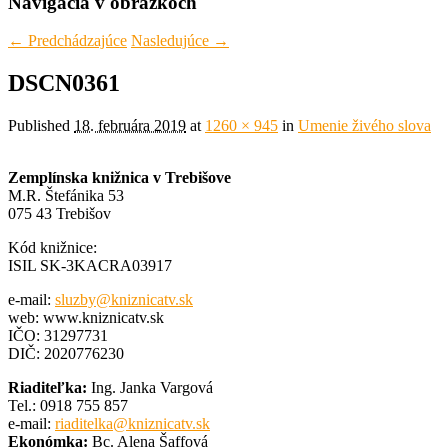
Navigácia v obrázkoch
← Predchádzajúce
Nasledujúce →
DSCN0361
Published
18. februára 2019
at
1260 × 945
in
Umenie živého slova
Zemplínska knižnica v Trebišove
M.R. Štefánika 53
075 43 Trebišov
Kód knižnice:
ISIL SK-3KACRA03917
e-mail:
sluzby@kniznicatv.sk
web: www.kniznicatv.sk
IČO: 31297731
DIČ: 2020776230
Riaditeľka:
Ing. Janka Vargová
Tel.: 0918 755 857
e-mail:
riaditelka@kniznicatv.sk
Ekonómka:
Bc. Alena Šaffová