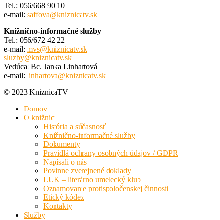
Tel.: 056/668 90 10
e-mail:
saffova@kniznicatv.sk
Knižnično-informačné služby
Tel.: 056/672 42 22
e-mail:
mvs@kniznicatv.sk
sluzby@kniznicatv.sk
Vedúca: Bc. Janka Linhartová
e-mail:
linhartova@kniznicatv.sk
© 2023 KniznicaTV
Domov
O knižnici
História a súčasnosť
Knižnično-informačné služby
Dokumenty
Pravidlá ochrany osobných údajov / GDPR
Napísali o nás
Povinne zverejnené doklady
LUK – literárno umelecký klub
Oznamovanie protispoločenskej činnosti
Etický kódex
Kontakty
Služby