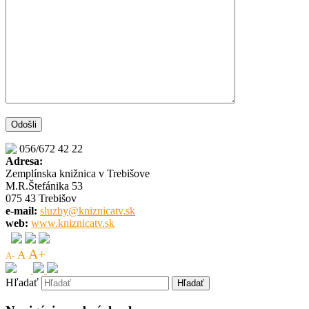
056/672 42 22
Adresa:
Zemplínska knižnica v Trebišove
M.R.Štefánika 53
075 43 Trebišov
e-mail:
sluzby@kniznicatv.sk
web:
www.kniznicatv.sk
A+
A
A-
Hľadať