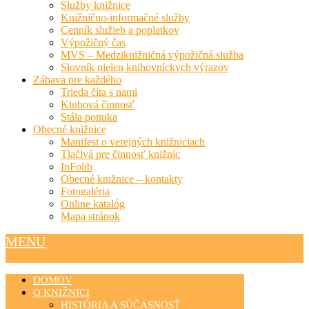
Služby knižnice
Knižnično-informačné služby
Cenník služieb a poplatkov
Výpožičný čas
MVS – Medziknižničná výpožičná služba
Slovník nielen knihovníckych výrazov
Zábava pre každého
Trieda číta s nami
Klubová činnosť
Stála ponuka
Obecné knižnice
Manifest o verejných knižniciach
Tlačivá pre činnosť knižníc
InFolib
Obecné knižnice – kontakty
Fotogaléria
Online katalóg
Mapa stránok
MENU
DOMOV
O KNIŽNICI
HISTÓRIA A SÚČASNOSŤ