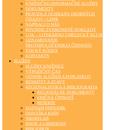
KNIŽNIČNO-INFORMAČNÉ SLUŽBY
DOKUMENTY
PRAVIDLÁ OCHRANY OSOBNÝCH
ÚDAJOV / GDPR
NAPÍSALI O NÁS
POVINNE ZVEREJNENÉ DOKLADY
LUK – LITERÁRNO UMELECKÝ KLUB
OZNAMOVANIE
PROTISPOLOČENSKEJ ČINNOSTI
ETICKÝ KÓDEX
KONTAKTY
SLUŽBY
SLUŽBY KNIŽNICE
VÝPOŽIČNÝ ČAS
CENNÍK SLUŽIEB A POPLATKOV
BENEFITY A ZĽAVY
REGIONALISTIKA A BIBLIOGRAFIA
REGIONÁLNE DOKUMENTY
EDIČNÁ ČINNOSŤ
REŠERŠE
ZOZNAM PERIODÍK
DONÁŠKA KNÍH
SMARTLAB
BOOK A LIBRERIAN
BIBLIOBOX