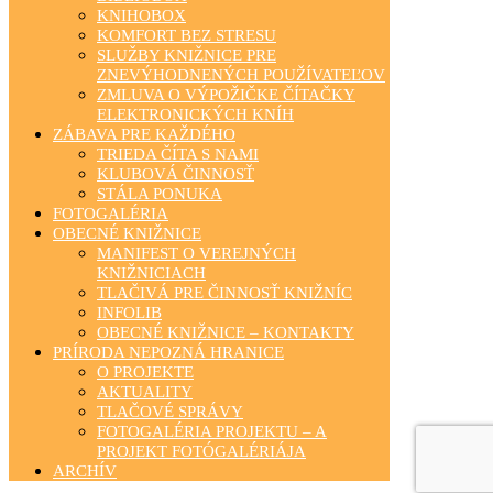
KNIHOBOX
KOMFORT BEZ STRESU
SLUŽBY KNIŽNICE PRE
ZNEVÝHODNENÝCH POUŽÍVATEĽOV
ZMLUVA O VÝPOŽIČKE ČÍTAČKY
ELEKTRONICKÝCH KNÍH
ZÁBAVA PRE KAŽDÉHO
TRIEDA ČÍTA S NAMI
KLUBOVÁ ČINNOSŤ
STÁLA PONUKA
FOTOGALÉRIA
OBECNÉ KNIŽNICE
MANIFEST O VEREJNÝCH
KNIŽNICIACH
TLAČIVÁ PRE ČINNOSŤ KNIŽNÍC
INFOLIB
OBECNÉ KNIŽNICE – KONTAKTY
PRÍRODA NEPOZNÁ HRANICE
O PROJEKTE
AKTUALITY
TLAČOVÉ SPRÁVY
FOTOGALÉRIA PROJEKTU – A
PROJEKT FOTÓGALÉRIÁJA
ARCHÍV