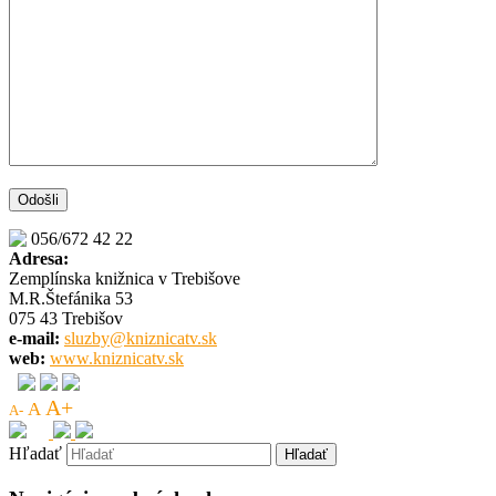
056/672 42 22
Adresa:
Zemplínska knižnica v Trebišove
M.R.Štefánika 53
075 43 Trebišov
e-mail:
sluzby@kniznicatv.sk
web:
www.kniznicatv.sk
A+
A
A-
Hľadať