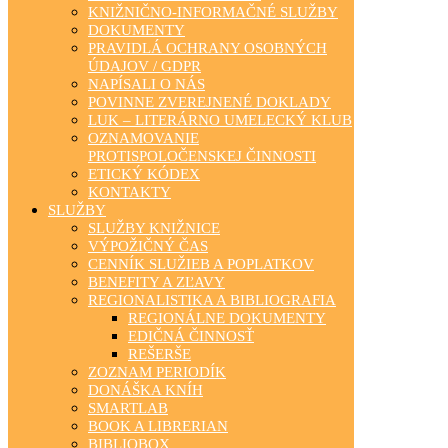
KNIŽNIČNO-INFORMAČNÉ SLUŽBY
DOKUMENTY
PRAVIDLÁ OCHRANY OSOBNÝCH
ÚDAJOV / GDPR
NAPÍSALI O NÁS
POVINNE ZVEREJNENÉ DOKLADY
LUK – LITERÁRNO UMELECKÝ KLUB
OZNAMOVANIE
PROTISPOLOČENSKEJ ČINNOSTI
ETICKÝ KÓDEX
KONTAKTY
SLUŽBY
SLUŽBY KNIŽNICE
VÝPOŽIČNÝ ČAS
CENNÍK SLUŽIEB A POPLATKOV
BENEFITY A ZĽAVY
REGIONALISTIKA A BIBLIOGRAFIA
REGIONÁLNE DOKUMENTY
EDIČNÁ ČINNOSŤ
REŠERŠE
ZOZNAM PERIODÍK
DONÁŠKA KNÍH
SMARTLAB
BOOK A LIBRERIAN
BIBLIOBOX