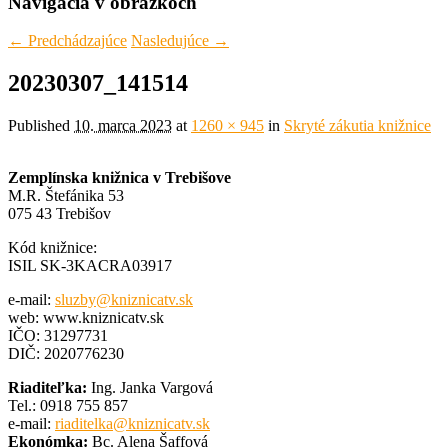
Navigácia v obrázkoch
← Predchádzajúce
Nasledujúce →
20230307_141514
Published
10. marca 2023
at
1260 × 945
in
Skryté zákutia knižnice
Zemplínska knižnica v Trebišove
M.R. Štefánika 53
075 43 Trebišov
Kód knižnice:
ISIL SK-3KACRA03917
e-mail:
sluzby@kniznicatv.sk
web: www.kniznicatv.sk
IČO: 31297731
DIČ: 2020776230
Riaditeľka:
Ing. Janka Vargová
Tel.: 0918 755 857
e-mail:
riaditelka@kniznicatv.sk
Ekonómka:
Bc. Alena Šaffová