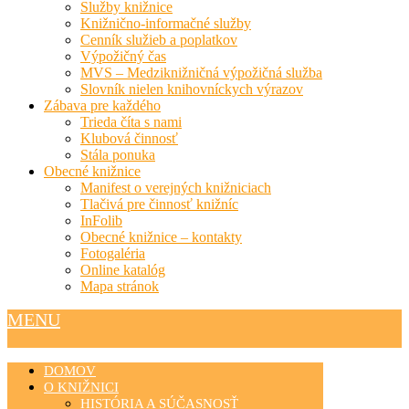
Služby knižnice
Knižnično-informačné služby
Cenník služieb a poplatkov
Výpožičný čas
MVS – Medziknižničná výpožičná služba
Slovník nielen knihovníckych výrazov
Zábava pre každého
Trieda číta s nami
Klubová činnosť
Stála ponuka
Obecné knižnice
Manifest o verejných knižniciach
Tlačivá pre činnosť knižníc
InFolib
Obecné knižnice – kontakty
Fotogaléria
Online katalóg
Mapa stránok
MENU
DOMOV
O KNIŽNICI
HISTÓRIA A SÚČASNOSŤ