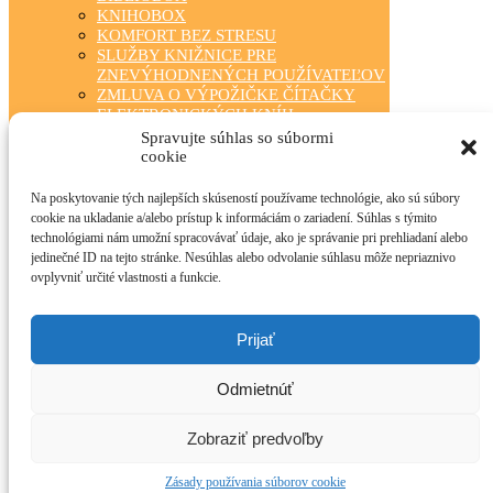
KNIHOBOX
KOMFORT BEZ STRESU
SLUŽBY KNIŽNICE PRE
ZNEVÝHODNENÝCH POUŽÍVATEĽOV
ZMLUVA O VÝPOŽIČKE ČÍTAČKY
ELEKTRONICKÝCH KNÍH
ZÁBAVA PRE KAŽDÉHO
Spravujte súhlas so súbormi
TRIEDA ČÍTA S NAMI
cookie
KLUBOVÁ ČINNOSŤ
STÁLA PONUKA
Na poskytovanie tých najlepších skúseností používame technológie, ako sú súbory
FOTOGALÉRIA
cookie na ukladanie a/alebo prístup k informáciám o zariadení. Súhlas s týmito
OBECNÉ KNIŽNICE
technológiami nám umožní spracovávať údaje, ako je správanie pri prehliadaní alebo
MANIFEST O VEREJNÝCH
jedinečné ID na tejto stránke. Nesúhlas alebo odvolanie súhlasu môže nepriaznivo
KNIŽNICIACH
ovplyvniť určité vlastnosti a funkcie.
TLAČIVÁ PRE ČINNOSŤ KNIŽNÍC
INFOLIB
OBECNÉ KNIŽNICE – KONTAKTY
Prijať
PRÍRODA NEPOZNÁ HRANICE
O PROJEKTE
Odmietnúť
AKTUALITY
TLAČOVÉ SPRÁVY
FOTOGALÉRIA PROJEKTU – A
Zobraziť predvoľby
PROJEKT FOTÓGALÉRIÁJA
ARCHÍV
Zásady používania súborov cookie