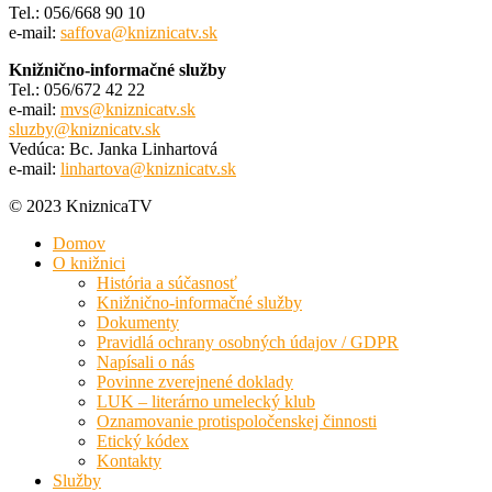
Tel.: 056/668 90 10
e-mail:
saffova@kniznicatv.sk
Knižnično-informačné služby
Tel.: 056/672 42 22
e-mail:
mvs@kniznicatv.sk
sluzby@kniznicatv.sk
Vedúca: Bc. Janka Linhartová
e-mail:
linhartova@kniznicatv.sk
© 2023 KniznicaTV
Domov
O knižnici
História a súčasnosť
Knižnično-informačné služby
Dokumenty
Pravidlá ochrany osobných údajov / GDPR
Napísali o nás
Povinne zverejnené doklady
LUK – literárno umelecký klub
Oznamovanie protispoločenskej činnosti
Etický kódex
Kontakty
Služby