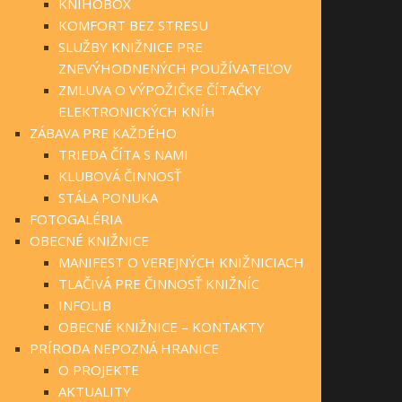
KNIHOBOX
KOMFORT BEZ STRESU
SLUŽBY KNIŽNICE PRE
ZNEVÝHODNENÝCH POUŽÍVATEĽOV
ZMLUVA O VÝPOŽIČKE ČÍTAČKY
ELEKTRONICKÝCH KNÍH
ZÁBAVA PRE KAŽDÉHO
TRIEDA ČÍTA S NAMI
KLUBOVÁ ČINNOSŤ
STÁLA PONUKA
FOTOGALÉRIA
OBECNÉ KNIŽNICE
MANIFEST O VEREJNÝCH KNIŽNICIACH
TLAČIVÁ PRE ČINNOSŤ KNIŽNÍC
INFOLIB
OBECNÉ KNIŽNICE – KONTAKTY
PRÍRODA NEPOZNÁ HRANICE
O PROJEKTE
AKTUALITY