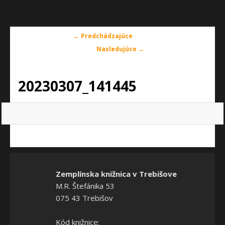
Navigácia
← Predchádzajúce
v
Nasledujúce →
obrázkoch
20230307_141445
Zemplínska knižnica v Trebišove
M.R. Štefánika 53
075 43 Trebišov
Kód knižnice: