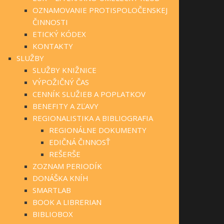
OZNAMOVANIE PROTISPOLOČENSKEJ
ČINNOSTI
ETICKÝ KÓDEX
KONTAKTY
SLUŽBY
SLUŽBY KNIŽNICE
VÝPOŽIČNÝ ČAS
CENNÍK SLUŽIEB A POPLATKOV
BENEFITY A ZĽAVY
REGIONALISTIKA A BIBLIOGRAFIA
REGIONÁLNE DOKUMENTY
EDIČNÁ ČINNOSŤ
REŠERŠE
ZOZNAM PERIODÍK
DONÁŠKA KNÍH
SMARTLAB
BOOK A LIBRERIAN
BIBLIOBOX