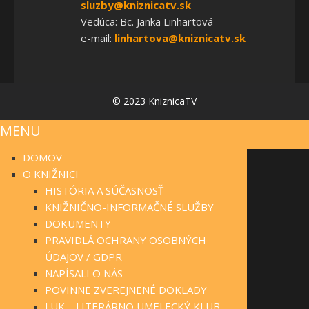
sluzby@kniznicatv.sk
Vedúca: Bc. Janka Linhartová
e-mail:
linhartova@kniznicatv.sk
© 2023 KniznicaTV
MENU
DOMOV
O KNIŽNICI
HISTÓRIA A SÚČASNOSŤ
KNIŽNIČNO-INFORMAČNÉ SLUŽBY
DOKUMENTY
PRAVIDLÁ OCHRANY OSOBNÝCH
ÚDAJOV / GDPR
NAPÍSALI O NÁS
POVINNE ZVEREJNENÉ DOKLADY
LUK – LITERÁRNO UMELECKÝ KLUB