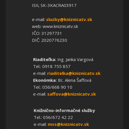
ISIL SK-3KACRA03917
e-mail:
sluzby@kniznicatv.sk
web: www.kniznicatv.sk
IČO: 31297731
DIČ: 2020776230
Riaditeľka:
Ing. Janka Vargová
Tel.: 0918 755 857
e-mail:
riaditelka@kniznicatv.sk
Ekonómka:
Bc. Alena Šaffová
Tel.: 056/668 90 10
e-mail:
saffova@kniznicatv.sk
Knižnično-informačné služby
Tel.: 056/672 42 22
e-mail:
mvs@kniznicatv.sk