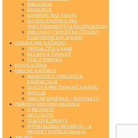
BIBLIOBOX
KNIHOBOX
KOMFORT BEZ STRESU
SLUŽBY KNIŽNICE PRE
ZNEVÝHODNENÝCH POUŽÍVATEĽOV
ZMLUVA O VÝPOŽIČKE ČÍTAČKY
ELEKTRONICKÝCH KNÍH
ZÁBAVA PRE KAŽDÉHO
TRIEDA ČÍTA S NAMI
KLUBOVÁ ČINNOSŤ
STÁLA PONUKA
FOTOGALÉRIA
OBECNÉ KNIŽNICE
MANIFEST O VEREJNÝCH
KNIŽNICIACH
TLAČIVÁ PRE ČINNOSŤ KNIŽNÍC
INFOLIB
OBECNÉ KNIŽNICE – KONTAKTY
PRÍRODA NEPOZNÁ HRANICE
O PROJEKTE
AKTUALITY
TLAČOVÉ SPRÁVY
FOTOGALÉRIA PROJEKTU – A
PROJEKT FOTÓGALÉRIÁJA
ARCHÍV