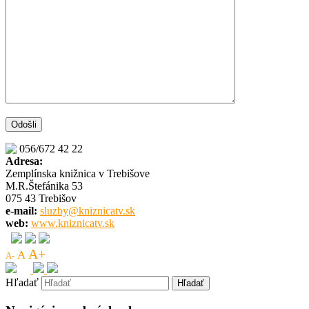
056/672 42 22
Adresa:
Zemplínska knižnica v Trebišove
M.R.Štefánika 53
075 43 Trebišov
e-mail:
sluzby@kniznicatv.sk
web:
www.kniznicatv.sk
A+
A
A-
Hľadať