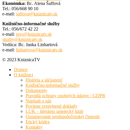
Ekonómka:
Bc. Alena Šaffová
Tel.: 056/668 90 10
e-mail:
saffova@kniznicatv.sk
Knižnično-informačné služby
Tel.: 056/672 42 22
e-mail:
mvs@kniznicatv.sk
sluzby@kniznicatv.sk
Vedúca: Bc. Janka Linhartová
e-mail:
linhartova@kniznicatv.sk
© 2023 KniznicaTV
Domov
O knižnici
História a súčasnosť
Knižnično-informačné služby
Dokumenty
Pravidlá ochrany osobných údajov / GDPR
Napísali o nás
Povinne zverejnené doklady
LUK – literárno umelecký klub
Oznamovanie protispoločenskej činnosti
Etický kódex
Kontakty