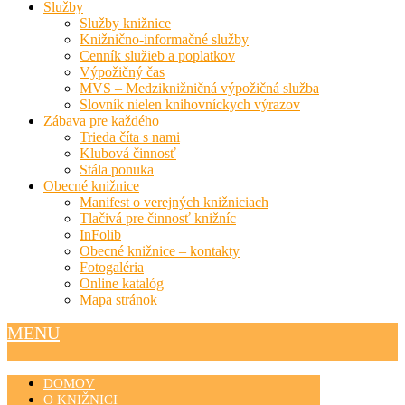
Služby
Služby knižnice
Knižnično-informačné služby
Cenník služieb a poplatkov
Výpožičný čas
MVS – Medziknižničná výpožičná služba
Slovník nielen knihovníckych výrazov
Zábava pre každého
Trieda číta s nami
Klubová činnosť
Stála ponuka
Obecné knižnice
Manifest o verejných knižniciach
Tlačivá pre činnosť knižníc
InFolib
Obecné knižnice – kontakty
Fotogaléria
Online katalóg
Mapa stránok
MENU
DOMOV
O KNIŽNICI