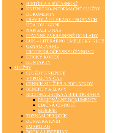
HISTÓRIA A SÚČASNOSŤ
KNIŽNIČNO-INFORMAČNÉ SLUŽBY
DOKUMENTY
PRAVIDLÁ OCHRANY OSOBNÝCH
ÚDAJOV / GDPR
NAPÍSALI O NÁS
POVINNE ZVEREJNENÉ DOKLADY
LUK – LITERÁRNO UMELECKÝ KLUB
OZNAMOVANIE
PROTISPOLOČENSKEJ ČINNOSTI
ETICKÝ KÓDEX
KONTAKTY
SLUŽBY
SLUŽBY KNIŽNICE
VÝPOŽIČNÝ ČAS
CENNÍK SLUŽIEB A POPLATKOV
BENEFITY A ZĽAVY
REGIONALISTIKA A BIBLIOGRAFIA
REGIONÁLNE DOKUMENTY
EDIČNÁ ČINNOSŤ
REŠERŠE
ZOZNAM PERIODÍK
DONÁŠKA KNÍH
SMARTLAB
BOOK A LIBRERIAN