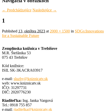
Navigácia v obrázkoch
← Predchádzajúce
Nasledujúce →
1
Published
13. októbra 2023
at
2000 × 1500
in
SDGs:Innovations
for a Sustainable Future
Zemplínska knižnica v Trebišove
M.R. Štefánika 53
075 43 Trebišov
Kód knižnice:
ISIL SK-3KACRA03917
e-mail:
sluzby@kniznicatv.sk
web: www.kniznicatv.sk
IČO: 31297731
DIČ: 2020776230
Riaditeľka:
Ing. Janka Vargová
Tel.: 0918 755 857
e-mail:
riaditelka@kniznicatv.sk