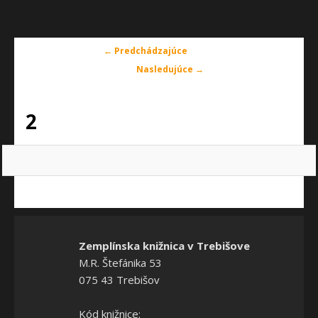
Navigácia
← Predchádzajúce
v
Nasledujúce →
obrázkoch
2
Zemplínska knižnica v Trebišove
M.R. Štefánika 53
075 43 Trebišov
Kód knižnice: