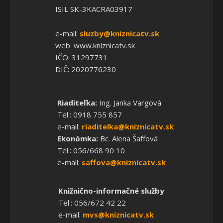
ISIL SK-3KACRA03917
e-mail:
sluzby@kniznicatv.sk
web: www.kniznicatv.sk
IČO: 31297731
DIČ: 2020776230
Riaditeľka:
Ing. Janka Vargová
Tel.: 0918 755 857
e-mail:
riaditelka@kniznicatv.sk
Ekonómka:
Bc. Alena Šaffová
Tel.: 056/668 90 10
e-mail:
saffova@kniznicatv.sk
Knižnično-informačné služby
Tel.: 056/672 42 22
e-mail:
mvs@kniznicatv.sk