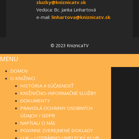
sluzby@kniznicatv.sk
Vedúca: Bc. Janka Linhartová
e-mail:
linhartova@kniznicatv.sk
© 2023 KniznicaTV
MENU
DOMOV
O KNIŽNICI
HISTÓRIA A SÚČASNOSŤ
KNIŽNIČNO-INFORMAČNÉ SLUŽBY
DOKUMENTY
PRAVIDLÁ OCHRANY OSOBNÝCH
ÚDAJOV / GDPR
NAPÍSALI O NÁS
POVINNE ZVEREJNENÉ DOKLADY
LUK – LITERÁRNO UMELECKÝ KLUB