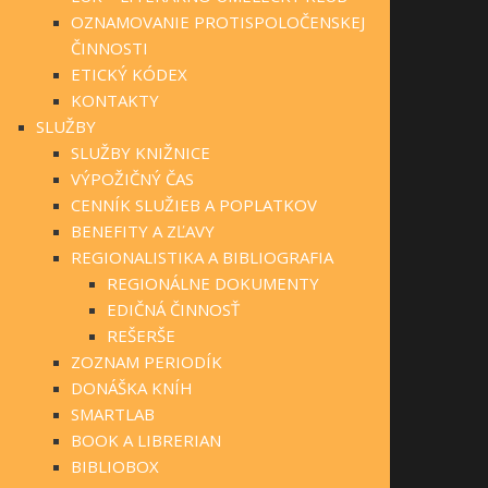
OZNAMOVANIE PROTISPOLOČENSKEJ
ČINNOSTI
ETICKÝ KÓDEX
KONTAKTY
SLUŽBY
SLUŽBY KNIŽNICE
VÝPOŽIČNÝ ČAS
CENNÍK SLUŽIEB A POPLATKOV
BENEFITY A ZĽAVY
REGIONALISTIKA A BIBLIOGRAFIA
REGIONÁLNE DOKUMENTY
EDIČNÁ ČINNOSŤ
REŠERŠE
ZOZNAM PERIODÍK
DONÁŠKA KNÍH
SMARTLAB
BOOK A LIBRERIAN
BIBLIOBOX