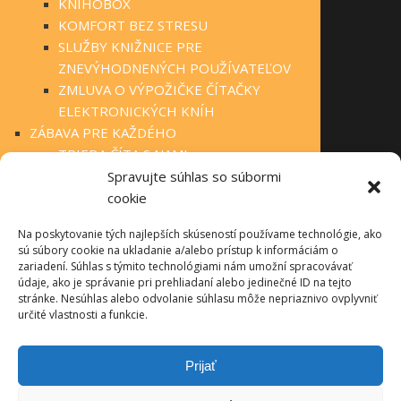
KNIHOBOX
KOMFORT BEZ STRESU
SLUŽBY KNIŽNICE PRE
ZNEVÝHODNENÝCH POUŽÍVATEĽOV
ZMLUVA O VÝPOŽIČKE ČÍTAČKY
ELEKTRONICKÝCH KNÍH
ZÁBAVA PRE KAŽDÉHO
TRIEDA ČÍTA S NAMI
KLUBOVÁ ČINNOSŤ
Spravujte súhlas so súbormi
STÁLA PONUKA
cookie
FOTOGALÉRIA
Na poskytovanie tých najlepších skúseností používame technológie, ako
OBECNÉ KNIŽNICE
sú súbory cookie na ukladanie a/alebo prístup k informáciám o
MANIFEST O VEREJNÝCH KNIŽNICIACH
zariadení. Súhlas s týmito technológiami nám umožní spracovávať
TLAČIVÁ PRE ČINNOSŤ KNIŽNÍC
údaje, ako je správanie pri prehliadaní alebo jedinečné ID na tejto
stránke. Nesúhlas alebo odvolanie súhlasu môže nepriaznivo ovplyvniť
INFOLIB
určité vlastnosti a funkcie.
OBECNÉ KNIŽNICE – KONTAKTY
PRÍRODA NEPOZNÁ HRANICE
Prijať
O PROJEKTE
AKTUALITY