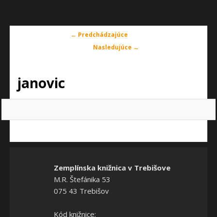
Navigácia
← Predchádzajúce
v
Nasledujúce →
obrázkoch
janovic
Zemplínska knižnica v Trebišove
M.R. Štefánika 53
075 43 Trebišov
Kód knižnice: