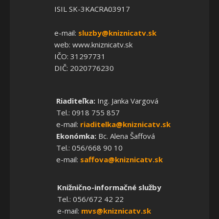
ISIL SK-3KACRA03917
e-mail:
sluzby@kniznicatv.sk
web: www.kniznicatv.sk
IČO: 31297731
DIČ: 2020776230
Riaditeľka:
Ing. Janka Vargová
Tel.: 0918 755 857
e-mail:
riaditelka@kniznicatv.sk
Ekonómka:
Bc. Alena Šaffová
Tel.: 056/668 90 10
e-mail:
saffova@kniznicatv.sk
Knižnično-informačné služby
Tel.: 056/672 42 22
e-mail:
mvs@kniznicatv.sk