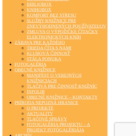
BIBLIOBOX
KNIHOBOX
KOMFORT BEZ STRESU
SLUŽBY KNIŽNICE PRE
ZNEVÝHODNENÝCH POUŽÍVATEĽOV
ZMLUVA O VÝPOŽIČKE ČÍTAČKY
ELEKTRONICKÝCH KNÍH
ZÁBAVA PRE KAŽDÉHO
TRIEDA ČÍTA S NAMI
KLUBOVÁ ČINNOSŤ
STÁLA PONUKA
FOTOGALÉRIA
OBECNÉ KNIŽNICE
MANIFEST O VEREJNÝCH
KNIŽNICIACH
TLAČIVÁ PRE ČINNOSŤ KNIŽNÍC
INFOLIB
OBECNÉ KNIŽNICE – KONTAKTY
PRÍRODA NEPOZNÁ HRANICE
O PROJEKTE
AKTUALITY
TLAČOVÉ SPRÁVY
FOTOGALÉRIA PROJEKTU – A
PROJEKT FOTÓGALÉRIÁJA
ARCHÍV