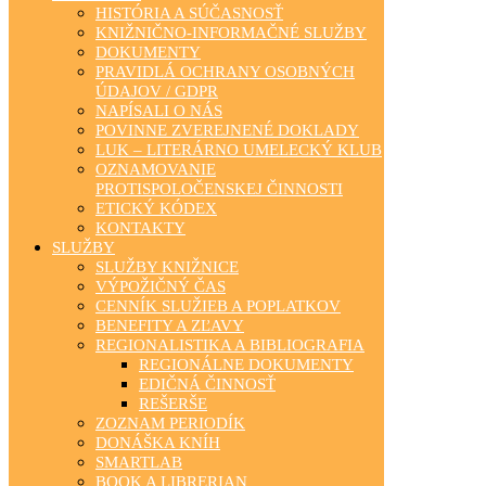
HISTÓRIA A SÚČASNOSŤ
KNIŽNIČNO-INFORMAČNÉ SLUŽBY
DOKUMENTY
PRAVIDLÁ OCHRANY OSOBNÝCH
ÚDAJOV / GDPR
NAPÍSALI O NÁS
POVINNE ZVEREJNENÉ DOKLADY
LUK – LITERÁRNO UMELECKÝ KLUB
OZNAMOVANIE
PROTISPOLOČENSKEJ ČINNOSTI
ETICKÝ KÓDEX
KONTAKTY
SLUŽBY
SLUŽBY KNIŽNICE
VÝPOŽIČNÝ ČAS
CENNÍK SLUŽIEB A POPLATKOV
BENEFITY A ZĽAVY
REGIONALISTIKA A BIBLIOGRAFIA
REGIONÁLNE DOKUMENTY
EDIČNÁ ČINNOSŤ
REŠERŠE
ZOZNAM PERIODÍK
DONÁŠKA KNÍH
SMARTLAB
BOOK A LIBRERIAN