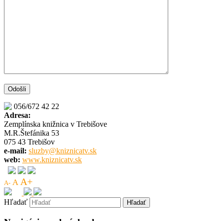
056/672 42 22
Adresa:
Zemplínska knižnica v Trebišove
M.R.Štefánika 53
075 43 Trebišov
e-mail:
sluzby@kniznicatv.sk
web:
www.kniznicatv.sk
A+
A
A-
Hľadať