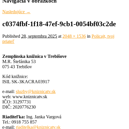
Navigácia v obrázkoch
Nasledujúce →
c0374fbf-1f18-47ef-9cb1-0054bf03c2de
Published
28. septembra 2025
at
2048 × 1536
in
Policajt, tvoj
priateľ
Zemplínska knižnica v Trebišove
M.R. Štefánika 53
075 43 Trebišov
Kód knižnice:
ISIL SK-3KACRA03917
e-mail:
sluzby@kniznicatv.sk
web: www.kniznicatv.sk
IČO: 31297731
DIČ: 2020776230
Riaditeľka:
Ing. Janka Vargová
Tel.: 0918 755 857
e-mail:
riaditelka@kniznicatv.sk