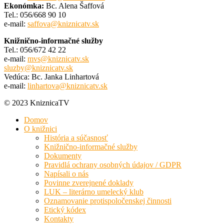
Ekonómka:
Bc. Alena Šaffová
Tel.: 056/668 90 10
e-mail:
saffova@kniznicatv.sk
Knižnično-informačné služby
Tel.: 056/672 42 22
e-mail:
mvs@kniznicatv.sk
sluzby@kniznicatv.sk
Vedúca: Bc. Janka Linhartová
e-mail:
linhartova@kniznicatv.sk
© 2023 KniznicaTV
Domov
O knižnici
História a súčasnosť
Knižnično-informačné služby
Dokumenty
Pravidlá ochrany osobných údajov / GDPR
Napísali o nás
Povinne zverejnené doklady
LUK – literárno umelecký klub
Oznamovanie protispoločenskej činnosti
Etický kódex
Kontakty