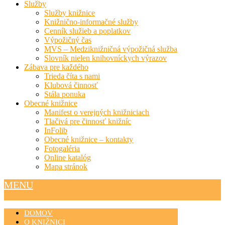
Služby
Služby knižnice
Knižnično-informačné služby
Cenník služieb a poplatkov
Výpožičný čas
MVS – Medziknižničná výpožičná služba
Slovník nielen knihovníckych výrazov
Zábava pre každého
Trieda číta s nami
Klubová činnosť
Stála ponuka
Obecné knižnice
Manifest o verejných knižniciach
Tlačivá pre činnosť knižníc
InFolib
Obecné knižnice – kontakty
Fotogaléria
Online katalóg
Mapa stránok
MENU
DOMOV
O KNIŽNICI