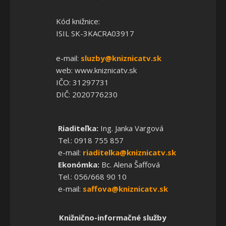
Kód knižnice:
ISIL SK-3KACRA03917
e-mail:
sluzby@kniznicatv.sk
web: www.kniznicatv.sk
IČO: 31297731
DIČ: 2020776230
Riaditeľka:
Ing. Janka Vargová
Tel.: 0918 755 857
e-mail:
riaditelka@kniznicatv.sk
Ekonómka:
Bc. Alena Šaffová
Tel.: 056/668 90 10
e-mail:
saffova@kniznicatv.sk
Knižnično-informačné služby