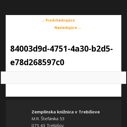
Navigácia
← Predchádzajúce
v
Nasledujúce →
obrázkoch
84003d9d-4751-4a30-b2d5-
e78d268597c0
Zemplínska knižnica v Trebišove
M.R. Štefánika 53
075 43 Trebišov