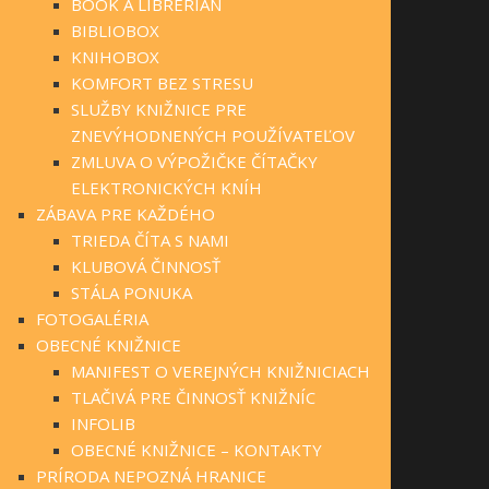
BOOK A LIBRERIAN
BIBLIOBOX
KNIHOBOX
KOMFORT BEZ STRESU
SLUŽBY KNIŽNICE PRE
ZNEVÝHODNENÝCH POUŽÍVATEĽOV
ZMLUVA O VÝPOŽIČKE ČÍTAČKY
ELEKTRONICKÝCH KNÍH
ZÁBAVA PRE KAŽDÉHO
TRIEDA ČÍTA S NAMI
KLUBOVÁ ČINNOSŤ
STÁLA PONUKA
FOTOGALÉRIA
OBECNÉ KNIŽNICE
MANIFEST O VEREJNÝCH KNIŽNICIACH
TLAČIVÁ PRE ČINNOSŤ KNIŽNÍC
INFOLIB
OBECNÉ KNIŽNICE – KONTAKTY
PRÍRODA NEPOZNÁ HRANICE