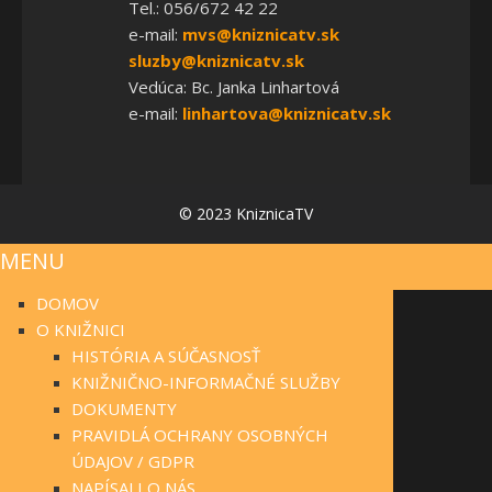
Tel.: 056/672 42 22
e-mail:
mvs@kniznicatv.sk
sluzby@kniznicatv.sk
Vedúca: Bc. Janka Linhartová
e-mail:
linhartova@kniznicatv.sk
© 2023 KniznicaTV
MENU
DOMOV
O KNIŽNICI
HISTÓRIA A SÚČASNOSŤ
KNIŽNIČNO-INFORMAČNÉ SLUŽBY
DOKUMENTY
PRAVIDLÁ OCHRANY OSOBNÝCH
ÚDAJOV / GDPR
NAPÍSALI O NÁS