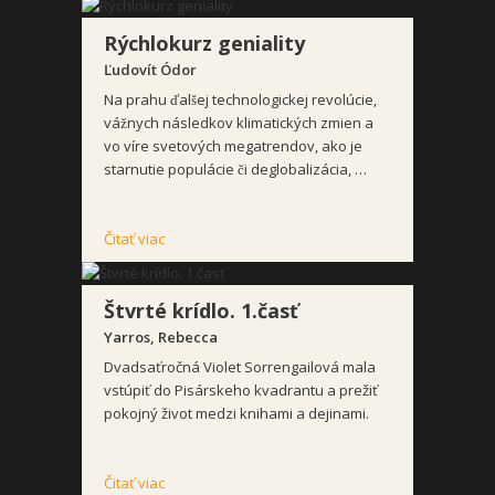
Rýchlokurz geniality
Ľudovít Ódor
Na prahu ďalšej technologickej revolúcie,
vážnych následkov klimatických zmien a
vo víre svetových megatrendov, ako je
starnutie populácie či deglobalizácia, …
Čitať viac
Štvrté krídlo. 1.časť
Yarros, Rebecca
Dvadsaťročná Violet Sorrengailová mala
vstúpiť do Pisárskeho kvadrantu a prežiť
pokojný život medzi knihami a dejinami.
Čitať viac