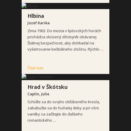
Hlbina
Jozef Karika
Zima 1963. Do mesta v liptovských horách
prichádza skúsený dôstojník obávanej
Štátnej bezpečnosti, aby dohliadal na
vyšetrovanie beštiálneho zločinu. Rýchlo …
Čitať viac
Hrad v Škótsku
Caplin, Julie
Schúľte sa do svojho obľúbeného kresla,
zababušte sa do huňatej deky a pri vôni
vanilky sa začítajte do ďalšieho
romantického …