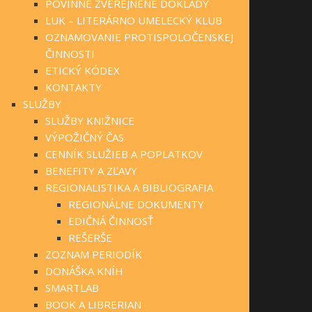
POVINNE ZVEREJNENÉ DOKLADY
LUK – LITERÁRNO UMELECKÝ KLUB
OZNAMOVANIE PROTISPOLOČENSKEJ
ČINNOSTI
ETICKÝ KÓDEX
KONTAKTY
SLUŽBY
SLUŽBY KNIŽNICE
VÝPOŽIČNÝ ČAS
CENNÍK SLUŽIEB A POPLATKOV
BENEFITY A ZĽAVY
REGIONALISTIKA A BIBLIOGRAFIA
REGIONÁLNE DOKUMENTY
EDIČNÁ ČINNOSŤ
REŠERŠE
ZOZNAM PERIODÍK
DONÁŠKA KNÍH
SMARTLAB
BOOK A LIBRERIAN