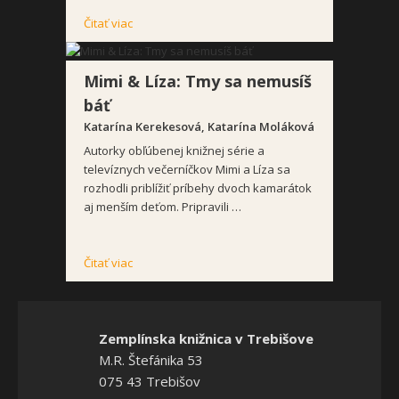
Čitať viac
Mimi & Líza: Tmy sa nemusíš
báť
Katarína Kerekesová, Katarína Moláková
Autorky obľúbenej knižnej série a
televíznych večerníčkov Mimi a Líza sa
rozhodli priblížiť príbehy dvoch kamarátok
aj menším deťom. Pripravili …
Čitať viac
Zemplínska knižnica v Trebišove
M.R. Štefánika 53
075 43 Trebišov