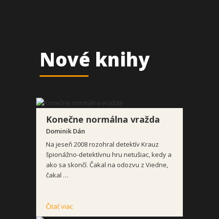
Nové knihy
Konečne normálna vražda
Dominik Dán
Na jeseň 2008 rozohral detektív Krauz
špionážno-detektívnu hru netušiac, kedy a
ako sa skončí. Čakal na odozvu z Viedne,
čakal …
Čitať viac