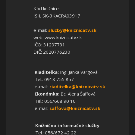
Kód knižnice:
ISIL SK-3KACRA03917
e-mail:
sluzby@kniznicatv.sk
web: www.kniznicatv.sk
IČO: 31297731
DIČ: 2020776230
Riaditeľka:
Ing. Janka Vargová
Tel.: 0918 755 857
e-mail:
riaditelka@kniznicatv.sk
Ekonómka:
Bc. Alena Šaffová
Tel.: 056/668 90 10
e-mail:
saffova@kniznicatv.sk
Knižnično-informačné služby
Tel.: 056/672 42 22