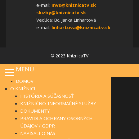
e-mail:
mvs@kniznicatv.sk
sluzby@kniznicatv.sk
Vedúca: Bc. Janka Linhartová
e-mail:
linhartova@kniznicatv.sk
© 2023 KniznicaTV
MENU
DOMOV
O KNIŽNICI
HISTÓRIA A SÚČASNOSŤ
KNIŽNIČNO-INFORMAČNÉ SLUŽBY
DOKUMENTY
PRAVIDLÁ OCHRANY OSOBNÝCH
ÚDAJOV / GDPR
NAPÍSALI O NÁS