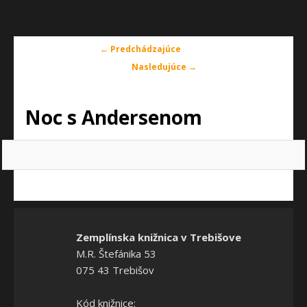
Navigácia
← Predchádzajúce
v
Nasledujúce →
obrázkoch
Noc s Andersenom
Zemplínska knižnica v Trebišove
M.R. Štefánika 53
075 43 Trebišov
Kód knižnice: