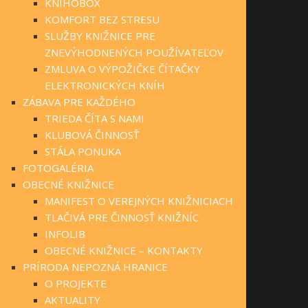
KNIHOBOX
KOMFORT BEZ STRESU
SLUŽBY KNIŽNICE PRE
ZNEVÝHODNENÝCH POUŽÍVATEĽOV
ZMLUVA O VÝPOŽIČKE ČÍTAČKY
ELEKTRONICKÝCH KNÍH
ZÁBAVA PRE KAŽDÉHO
TRIEDA ČÍTA S NAMI
KLUBOVÁ ČINNOSŤ
STÁLA PONUKA
FOTOGALÉRIA
OBECNÉ KNIŽNICE
MANIFEST O VEREJNÝCH KNIŽNICIACH
TLAČIVÁ PRE ČINNOSŤ KNIŽNÍC
INFOLIB
OBECNÉ KNIŽNICE – KONTAKTY
PRÍRODA NEPOZNÁ HRANICE
O PROJEKTE
AKTUALITY