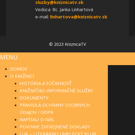
sluzby@kniznicatv.sk
Vedúca: Bc. Janka Linhartová
e-mail:
linhartova@kniznicatv.sk
© 2023 KniznicaTV
MENU
DOMOV
O KNIŽNICI
HISTÓRIA A SÚČASNOSŤ
KNIŽNIČNO-INFORMAČNÉ SLUŽBY
DOKUMENTY
PRAVIDLÁ OCHRANY OSOBNÝCH
ÚDAJOV / GDPR
NAPÍSALI O NÁS
POVINNE ZVEREJNENÉ DOKLADY
LUK – LITERÁRNO UMELECKÝ KLUB