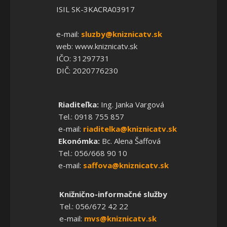
ISIL SK-3KACRA03917
e-mail:
sluzby@kniznicatv.sk
web: www.kniznicatv.sk
IČO: 31297731
DIČ: 2020776230
Riaditeľka:
Ing. Janka Vargová
Tel.: 0918 755 857
e-mail:
riaditelka@kniznicatv.sk
Ekonómka:
Bc. Alena Šaffová
Tel.: 056/668 90 10
e-mail:
saffova@kniznicatv.sk
Knižnično-informačné služby
Tel.: 056/672 42 22
e-mail:
mvs@kniznicatv.sk