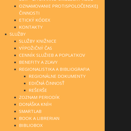
OZNAMOVANIE PROTISPOLOČENSKEJ
ČINNOSTI
ETICKÝ KÓDEX
KONTAKTY
SLUŽBY
SLUŽBY KNIŽNICE
VÝPOŽIČNÝ ČAS
CENNÍK SLUŽIEB A POPLATKOV
BENEFITY A ZĽAVY
REGIONALISTIKA A BIBLIOGRAFIA
REGIONÁLNE DOKUMENTY
EDIČNÁ ČINNOSŤ
REŠERŠE
ZOZNAM PERIODÍK
DONÁŠKA KNÍH
SMARTLAB
BOOK A LIBRERIAN
BIBLIOBOX