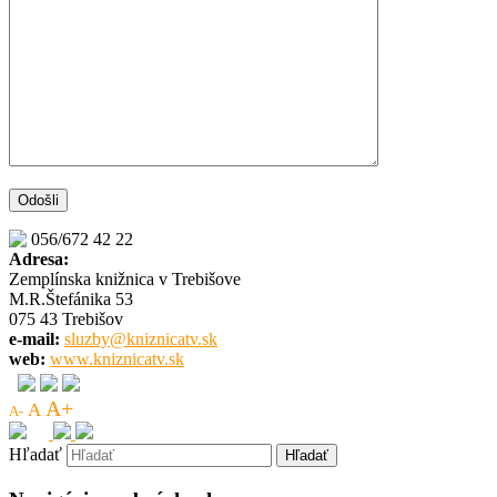
056/672 42 22
Adresa:
Zemplínska knižnica v Trebišove
M.R.Štefánika 53
075 43 Trebišov
e-mail:
sluzby@kniznicatv.sk
web:
www.kniznicatv.sk
A+
A
A-
Hľadať