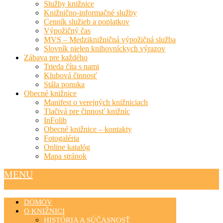
Služby knižnice
Knižnično-informačné služby
Cenník služieb a poplatkov
Výpožičný čas
MVS – Medziknižničná výpožičná služba
Slovník nielen knihovníckych výrazov
Zábava pre každého
Trieda číta s nami
Klubová činnosť
Stála ponuka
Obecné knižnice
Manifest o verejných knižniciach
Tlačivá pre činnosť knižníc
InFolib
Obecné knižnice – kontakty
Fotogaléria
Online katalóg
Mapa stránok
MENU
DOMOV
O KNIŽNICI
HISTÓRIA A SÚČASNOSŤ