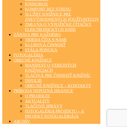
KNIHOBOX
KOMFORT BEZ STRESU
SLUŽBY KNIŽNICE PRE
ZNEVÝHODNENÝCH POUŽÍVATEĽOV
ZMLUVA O VÝPOŽIČKE ČÍTAČKY
ELEKTRONICKÝCH KNÍH
ZÁBAVA PRE KAŽDÉHO
TRIEDA ČÍTA S NAMI
KLUBOVÁ ČINNOSŤ
STÁLA PONUKA
FOTOGALÉRIA
OBECNÉ KNIŽNICE
MANIFEST O VEREJNÝCH
KNIŽNICIACH
TLAČIVÁ PRE ČINNOSŤ KNIŽNÍC
INFOLIB
OBECNÉ KNIŽNICE – KONTAKTY
PRÍRODA NEPOZNÁ HRANICE
O PROJEKTE
AKTUALITY
TLAČOVÉ SPRÁVY
FOTOGALÉRIA PROJEKTU – A
PROJEKT FOTÓGALÉRIÁJA
ARCHÍV