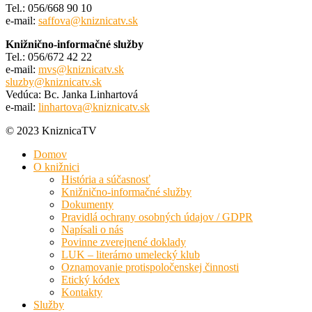
Tel.: 056/668 90 10
e-mail:
saffova@kniznicatv.sk
Knižnično-informačné služby
Tel.: 056/672 42 22
e-mail:
mvs@kniznicatv.sk
sluzby@kniznicatv.sk
Vedúca: Bc. Janka Linhartová
e-mail:
linhartova@kniznicatv.sk
© 2023 KniznicaTV
Domov
O knižnici
História a súčasnosť
Knižnično-informačné služby
Dokumenty
Pravidlá ochrany osobných údajov / GDPR
Napísali o nás
Povinne zverejnené doklady
LUK – literárno umelecký klub
Oznamovanie protispoločenskej činnosti
Etický kódex
Kontakty
Služby