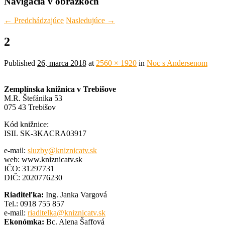
Navigácia v obrázkoch
← Predchádzajúce
Nasledujúce →
2
Published
26. marca 2018
at
2560 × 1920
in
Noc s Andersenom
Zemplínska knižnica v Trebišove
M.R. Štefánika 53
075 43 Trebišov
Kód knižnice:
ISIL SK-3KACRA03917
e-mail:
sluzby@kniznicatv.sk
web: www.kniznicatv.sk
IČO: 31297731
DIČ: 2020776230
Riaditeľka:
Ing. Janka Vargová
Tel.: 0918 755 857
e-mail:
riaditelka@kniznicatv.sk
Ekonómka:
Bc. Alena Šaffová