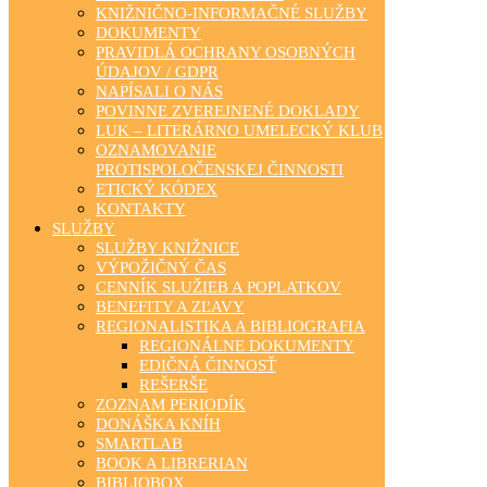
KNIŽNIČNO-INFORMAČNÉ SLUŽBY
DOKUMENTY
PRAVIDLÁ OCHRANY OSOBNÝCH
ÚDAJOV / GDPR
NAPÍSALI O NÁS
POVINNE ZVEREJNENÉ DOKLADY
LUK – LITERÁRNO UMELECKÝ KLUB
OZNAMOVANIE
PROTISPOLOČENSKEJ ČINNOSTI
ETICKÝ KÓDEX
KONTAKTY
SLUŽBY
SLUŽBY KNIŽNICE
VÝPOŽIČNÝ ČAS
CENNÍK SLUŽIEB A POPLATKOV
BENEFITY A ZĽAVY
REGIONALISTIKA A BIBLIOGRAFIA
REGIONÁLNE DOKUMENTY
EDIČNÁ ČINNOSŤ
REŠERŠE
ZOZNAM PERIODÍK
DONÁŠKA KNÍH
SMARTLAB
BOOK A LIBRERIAN
BIBLIOBOX