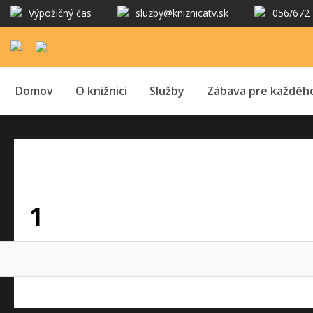
Výpožičný čas
sluzby@kniznicatv.sk
056/672 
Domov
O knižnici
Služby
Zábava pre každéh
1