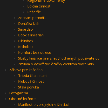
Regionálne dokumenty
Edičná činnosť
Rešerše
Zoznam periodík
Donáška kníh
Smartlab
Book a librerian
Bibliobox
Knihobox
Komfort bez stresu
Služby knižnice pre znevýhodnených používateľov
Zmluva o výpožičke čítačky elektronických kníh
Zábava pre každého
Trieda číta s nami
Klubová činnosť
Stála ponuka
Fotogaléria
Obecné knižnice
Manifest o verejných knižniciach