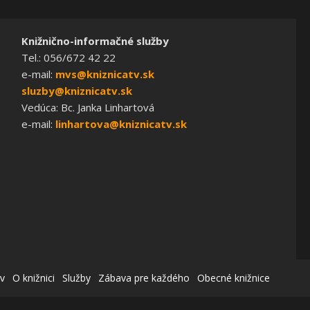
Knižnično-informačné služby
Tel.: 056/672 42 22
e-mail:
mvs@kniznicatv.sk
sluzby@kniznicatv.sk
Vedúca: Bc. Janka Linhartová
e-mail:
linhartova@kniznicatv.sk
v
O knižnici
Služby
Zábava pre každého
Obecné knižnice