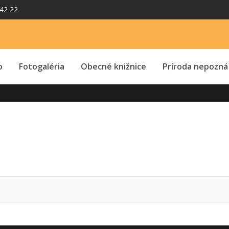
42 22
o
Fotogaléria
Obecné knižnice
Príroda nepozná