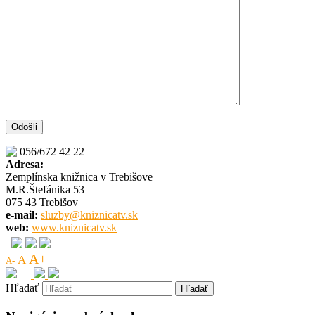
056/672 42 22
Adresa:
Zemplínska knižnica v Trebišove
M.R.Štefánika 53
075 43 Trebišov
e-mail:
sluzby@kniznicatv.sk
web:
www.kniznicatv.sk
A+
A
A-
Hľadať