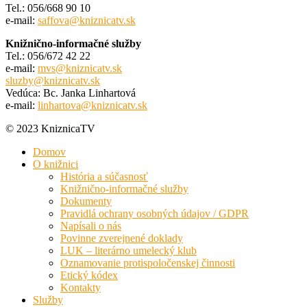
Tel.: 056/668 90 10
e-mail:
saffova@kniznicatv.sk
Knižnično-informačné služby
Tel.: 056/672 42 22
e-mail:
mvs@kniznicatv.sk
sluzby@kniznicatv.sk
Vedúca: Bc. Janka Linhartová
e-mail:
linhartova@kniznicatv.sk
© 2023 KniznicaTV
Domov
O knižnici
História a súčasnosť
Knižnično-informačné služby
Dokumenty
Pravidlá ochrany osobných údajov / GDPR
Napísali o nás
Povinne zverejnené doklady
LUK – literárno umelecký klub
Oznamovanie protispoločenskej činnosti
Etický kódex
Kontakty
Služby