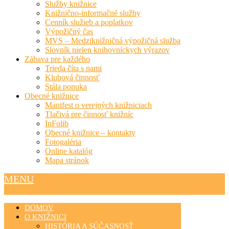
Služby knižnice
Knižnično-informačné služby
Cenník služieb a poplatkov
Výpožičný čas
MVS – Medziknižničná výpožičná služba
Slovník nielen knihovníckych výrazov
Zábava pre každého
Trieda číta s nami
Klubová činnosť
Stála ponuka
Obecné knižnice
Manifest o verejných knižniciach
Tlačivá pre činnosť knižníc
InFolib
Obecné knižnice – kontakty
Fotogaléria
Online katalóg
Mapa stránok
MENU
DOMOV
O KNIŽNICI
HISTÓRIA A SÚČASNOSŤ