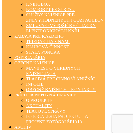
KNIHOBOX
KOMFORT BEZ STRESU
SLUŽBY KNIŽNICE PRE
ZNEVÝHODNENÝCH POUŽÍVATEĽOV
ZMLUVA O VÝPOŽIČKE ČÍTAČKY
ELEKTRONICKÝCH KNÍH
ZÁBAVA PRE KAŽDÉHO
TRIEDA ČÍTA S NAMI
KLUBOVÁ ČINNOSŤ
STÁLA PONUKA
FOTOGALÉRIA
OBECNÉ KNIŽNICE
MANIFEST O VEREJNÝCH
KNIŽNICIACH
TLAČIVÁ PRE ČINNOSŤ KNIŽNÍC
INFOLIB
OBECNÉ KNIŽNICE – KONTAKTY
PRÍRODA NEPOZNÁ HRANICE
O PROJEKTE
AKTUALITY
TLAČOVÉ SPRÁVY
FOTOGALÉRIA PROJEKTU – A
PROJEKT FOTÓGALÉRIÁJA
ARCHÍV