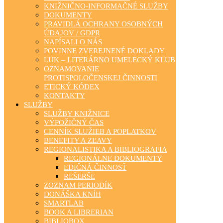
KNIŽNIČNO-INFORMAČNÉ SLUŽBY
DOKUMENTY
PRAVIDLÁ OCHRANY OSOBNÝCH
ÚDAJOV / GDPR
NAPÍSALI O NÁS
POVINNE ZVEREJNENÉ DOKLADY
LUK – LITERÁRNO UMELECKÝ KLUB
OZNAMOVANIE
PROTISPOLOČENSKEJ ČINNOSTI
ETICKÝ KÓDEX
KONTAKTY
SLUŽBY
SLUŽBY KNIŽNICE
VÝPOŽIČNÝ ČAS
CENNÍK SLUŽIEB A POPLATKOV
BENEFITY A ZĽAVY
REGIONALISTIKA A BIBLIOGRAFIA
REGIONÁLNE DOKUMENTY
EDIČNÁ ČINNOSŤ
REŠERŠE
ZOZNAM PERIODÍK
DONÁŠKA KNÍH
SMARTLAB
BOOK A LIBRERIAN
BIBLIOBOX