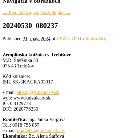
Navigácia v obrázkoch
← Predchádzajúce
Nasledujúce →
20240530_080237
Published
31. mája 2024
at
1260 × 709
in
Jobusovky
Zemplínska knižnica v Trebišove
M.R. Štefánika 53
075 43 Trebišov
Kód knižnice:
ISIL SK-3KACRA03917
e-mail:
sluzby@kniznicatv.sk
web: www.kniznicatv.sk
IČO: 31297731
DIČ: 2020776230
Riaditeľka:
Ing. Janka Vargová
Tel.: 0918 755 857
e-mail:
riaditelka@kniznicatv.sk
Ekonómka:
Bc. Alena Šaffová