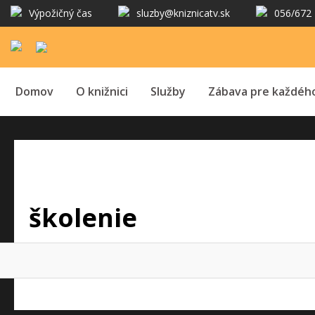
Výpožičný čas
sluzby@kniznicatv.sk
056/672 
Domov
O knižnici
Služby
Zábava pre každéh
školenie