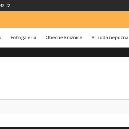
42 22
o
Fotogaléria
Obecné knižnice
Príroda nepozná