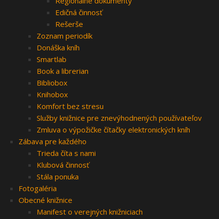
Regionálne dokumenty
Edičná činnosť
Rešerše
Zoznam periodík
Donáška kníh
Smartlab
Book a librerian
Bibliobox
Knihobox
Komfort bez stresu
Služby knižnice pre znevýhodnených používateľov
Zmluva o výpožičke čítačky elektronických kníh
Zábava pre každého
Trieda číta s nami
Klubová činnosť
Stála ponuka
Fotogaléria
Obecné knižnice
Manifest o verejných knižniciach