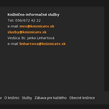
Knižnično-informačné služby
Tel.: 056/672 42 22
e-mail:
mvs@kniznicatv.sk
sluzby@kniznicatv.sk
Vedúca: Bc. Janka Linhartová
e-mail:
linhartova@kniznicatv.sk
v
O knižnici
Služby
Zábava pre každého
Obecné knižnice