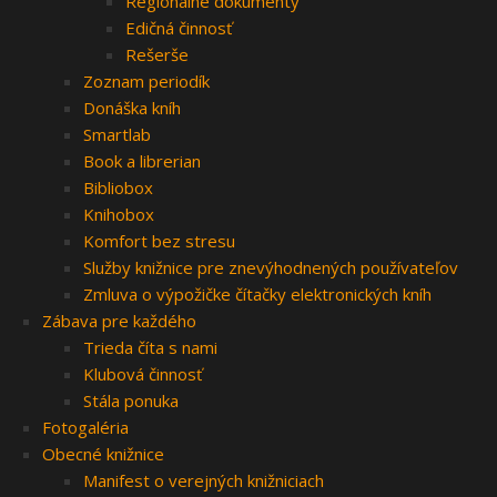
Regionálne dokumenty
Edičná činnosť
Rešerše
Zoznam periodík
Donáška kníh
Smartlab
Book a librerian
Bibliobox
Knihobox
Komfort bez stresu
Služby knižnice pre znevýhodnených používateľov
Zmluva o výpožičke čítačky elektronických kníh
Zábava pre každého
Trieda číta s nami
Klubová činnosť
Stála ponuka
Fotogaléria
Obecné knižnice
Manifest o verejných knižniciach