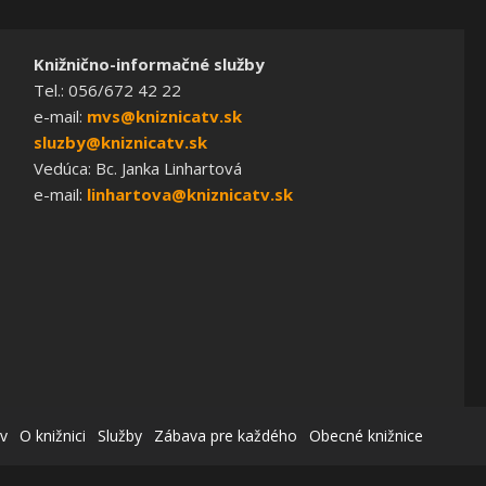
Knižnično-informačné služby
Tel.: 056/672 42 22
e-mail:
mvs@kniznicatv.sk
sluzby@kniznicatv.sk
Vedúca: Bc. Janka Linhartová
e-mail:
linhartova@kniznicatv.sk
v
O knižnici
Služby
Zábava pre každého
Obecné knižnice