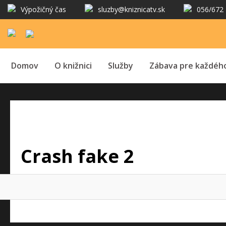
Výpožičný čas
sluzby@kniznicatv.sk
056/672 
Domov
O knižnici
Služby
Zábava pre každéh
Crash fake 2