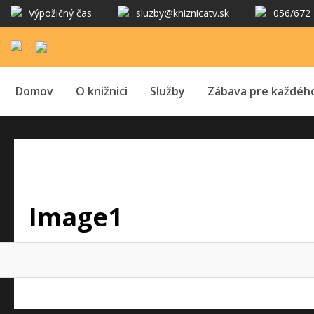
Výpožičný čas
sluzby@kniznicatv.sk
056/672 
Domov
O knižnici
Služby
Zábava pre každéh
Image1