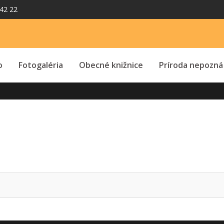
42 22
o
Fotogaléria
Obecné knižnice
Príroda nepozná