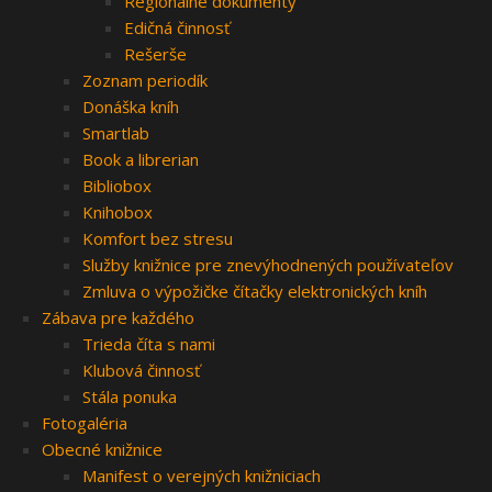
Regionálne dokumenty
Edičná činnosť
Rešerše
Zoznam periodík
Donáška kníh
Smartlab
Book a librerian
Bibliobox
Knihobox
Komfort bez stresu
Služby knižnice pre znevýhodnených používateľov
Zmluva o výpožičke čítačky elektronických kníh
Zábava pre každého
Trieda číta s nami
Klubová činnosť
Stála ponuka
Fotogaléria
Obecné knižnice
Manifest o verejných knižniciach