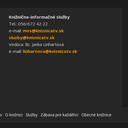
Knižnično-informačné služby
Tel.: 056/672 42 22
e-mail:
mvs@kniznicatv.sk
sluzby@kniznicatv.sk
Vedúca: Bc. Janka Linhartová
e-mail:
linhartova@kniznicatv.sk
v
O knižnici
Služby
Zábava pre každého
Obecné knižnice