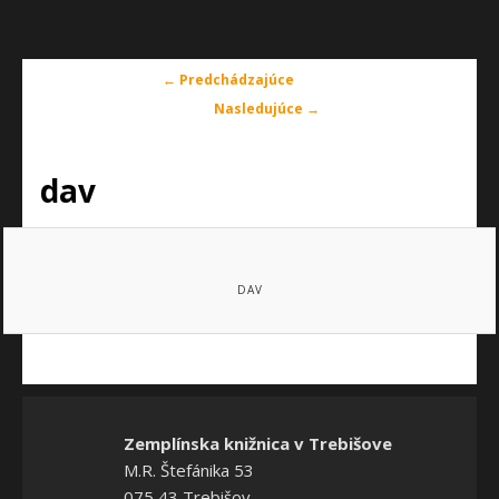
Navigácia
← Predchádzajúce
v
Nasledujúce →
obrázkoch
dav
DAV
Zemplínska knižnica v Trebišove
M.R. Štefánika 53
075 43 Trebišov