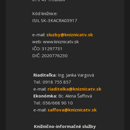
Kód knižnice:
ISIL SK-3KACRA03917
e-mail:
sluzby@kniznicatv.sk
web: www.kniznicatv.sk
IČO: 31297731
DIČ: 2020776230
Riaditeľka:
Ing. Janka Vargová
Tel.: 0918 755 857
e-mail:
riaditelka@kniznicatv.sk
Ekonómka:
Bc. Alena Šaffová
Tel.: 056/668 90 10
e-mail:
saffova@kniznicatv.sk
Knižnično-informačné služby