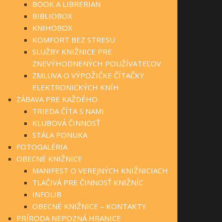
BOOK A LIBRERIAN
BIBLIOBOX
KNIHOBOX
KOMFORT BEZ STRESU
SLUŽBY KNIŽNICE PRE
ZNEVÝHODNENÝCH POUŽÍVATEĽOV
ZMLUVA O VÝPOŽIČKE ČÍTAČKY
ELEKTRONICKÝCH KNÍH
ZÁBAVA PRE KAŽDÉHO
TRIEDA ČÍTA S NAMI
KLUBOVÁ ČINNOSŤ
STÁLA PONUKA
FOTOGALÉRIA
OBECNÉ KNIŽNICE
MANIFEST O VEREJNÝCH KNIŽNICIACH
TLAČIVÁ PRE ČINNOSŤ KNIŽNÍC
INFOLIB
OBECNÉ KNIŽNICE – KONTAKTY
PRÍRODA NEPOZNÁ HRANICE