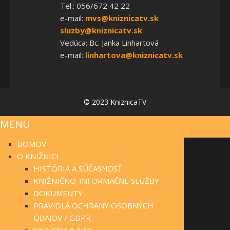
Tel.: 056/672 42 22
e-mail:
mvs@kniznicatv.sk
sluzby@kniznicatv.sk
Vedúca: Bc. Janka Linhartová
e-mail:
linhartova@kniznicatv.sk
© 2023 KniznicaTV
MENU
DOMOV
O KNIŽNICI
HISTÓRIA A SÚČASNOSŤ
KNIŽNIČNO-INFORMAČNÉ SLUŽBY
DOKUMENTY
PRAVIDLÁ OCHRANY OSOBNÝCH
ÚDAJOV / GDPR
NAPÍSALI O NÁS