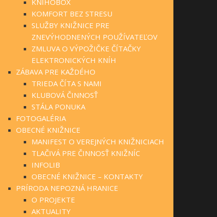
KNIHOBOX
KOMFORT BEZ STRESU
SLUŽBY KNIŽNICE PRE
ZNEVÝHODNENÝCH POUŽÍVATEĽOV
ZMLUVA O VÝPOŽIČKE ČÍTAČKY
ELEKTRONICKÝCH KNÍH
ZÁBAVA PRE KAŽDÉHO
TRIEDA ČÍTA S NAMI
KLUBOVÁ ČINNOSŤ
STÁLA PONUKA
FOTOGALÉRIA
OBECNÉ KNIŽNICE
MANIFEST O VEREJNÝCH KNIŽNICIACH
TLAČIVÁ PRE ČINNOSŤ KNIŽNÍC
INFOLIB
OBECNÉ KNIŽNICE – KONTAKTY
PRÍRODA NEPOZNÁ HRANICE
O PROJEKTE
AKTUALITY