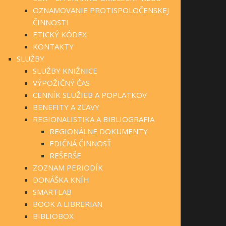
OZNAMOVANIE PROTISPOLOČENSKEJ
ČINNOSTI
ETICKÝ KÓDEX
KONTAKTY
SLUŽBY
SLUŽBY KNIŽNICE
VÝPOŽIČNÝ ČAS
CENNÍK SLUŽIEB A POPLATKOV
BENEFITY A ZĽAVY
REGIONALISTIKA A BIBLIOGRAFIA
REGIONÁLNE DOKUMENTY
EDIČNÁ ČINNOSŤ
REŠERŠE
ZOZNAM PERIODÍK
DONÁŠKA KNÍH
SMARTLAB
BOOK A LIBRERIAN
BIBLIOBOX