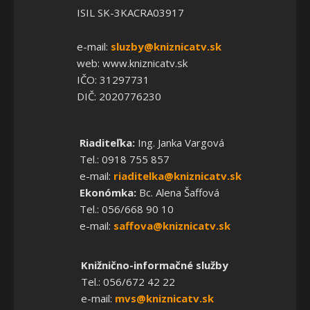
ISIL SK-3KACRA03917
e-mail:
sluzby@kniznicatv.sk
web: www.kniznicatv.sk
IČO: 31297731
DIČ: 2020776230
Riaditeľka:
Ing. Janka Vargová
Tel.: 0918 755 857
e-mail:
riaditelka@kniznicatv.sk
Ekonómka:
Bc. Alena Šaffová
Tel.: 056/668 90 10
e-mail:
saffova@kniznicatv.sk
Knižnično-informačné služby
Tel.: 056/672 42 22
e-mail:
mvs@kniznicatv.sk