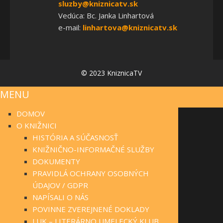
sluzby@kniznicatv.sk
Vedúca: Bc. Janka Linhartová
e-mail:
linhartova@kniznicatv.sk
© 2023 KniznicaTV
MENU
DOMOV
O KNIŽNICI
HISTÓRIA A SÚČASNOSŤ
KNIŽNIČNO-INFORMAČNÉ SLUŽBY
DOKUMENTY
PRAVIDLÁ OCHRANY OSOBNÝCH
ÚDAJOV / GDPR
NAPÍSALI O NÁS
POVINNE ZVEREJNENÉ DOKLADY
LUK – LITERÁRNO UMELECKÝ KLUB