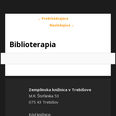
Navigácia
← Predchádzajúce
v
Nasledujúce →
obrázkoch
Biblioterapia
Zemplínska knižnica v Trebišove
M.R. Štefánika 53
075 43 Trebišov
Kód knižnice: