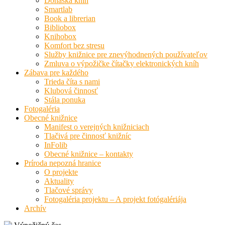
Donáška kníh
Smartlab
Book a librerian
Bibliobox
Knihobox
Komfort bez stresu
Služby knižnice pre znevýhodnených používateľov
Zmluva o výpožičke čítačky elektronických kníh
Zábava pre každého
Trieda číta s nami
Klubová činnosť
Stála ponuka
Fotogaléria
Obecné knižnice
Manifest o verejných knižniciach
Tlačivá pre činnosť knižníc
InFolib
Obecné knižnice – kontakty
Príroda nepozná hranice
O projekte
Aktuality
Tlačové správy
Fotogaléria projektu – A projekt fotógalériája
Archív