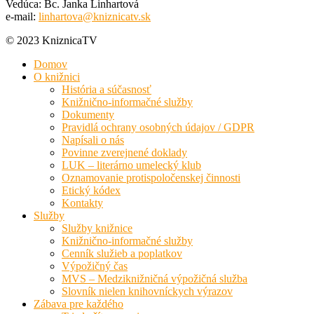
Vedúca: Bc. Janka Linhartová
e-mail:
linhartova@kniznicatv.sk
© 2023 KniznicaTV
Domov
O knižnici
História a súčasnosť
Knižnično-informačné služby
Dokumenty
Pravidlá ochrany osobných údajov / GDPR
Napísali o nás
Povinne zverejnené doklady
LUK – literárno umelecký klub
Oznamovanie protispoločenskej činnosti
Etický kódex
Kontakty
Služby
Služby knižnice
Knižnično-informačné služby
Cenník služieb a poplatkov
Výpožičný čas
MVS – Medziknižničná výpožičná služba
Slovník nielen knihovníckych výrazov
Zábava pre každého