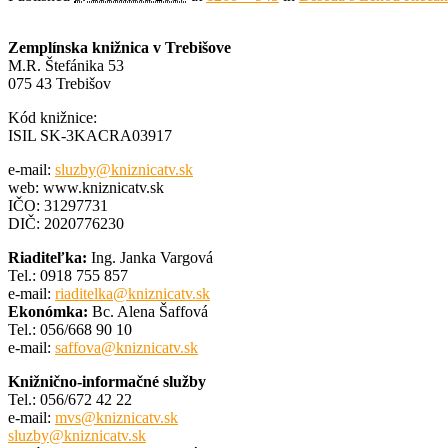
Zemplínska knižnica v Trebišove
M.R. Štefánika 53
075 43 Trebišov
Kód knižnice:
ISIL SK-3KACRA03917
e-mail:
sluzby@kniznicatv.sk
web: www.kniznicatv.sk
IČO: 31297731
DIČ: 2020776230
Riaditeľka:
Ing. Janka Vargová
Tel.: 0918 755 857
e-mail:
riaditelka@kniznicatv.sk
Ekonómka:
Bc. Alena Šaffová
Tel.: 056/668 90 10
e-mail:
saffova@kniznicatv.sk
Knižnično-informačné služby
Tel.: 056/672 42 22
e-mail:
mvs@kniznicatv.sk
sluzby@kniznicatv.sk