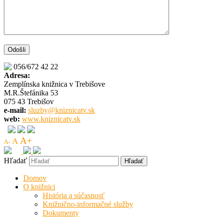
056/672 42 22
Adresa:
Zemplínska knižnica v Trebišove
M.R.Štefánika 53
075 43 Trebišov
e-mail:
sluzby@kniznicatv.sk
web:
www.kniznicatv.sk
A+
A
A-
Hľadať
Domov
O knižnici
História a súčasnosť
Knižnično-informačné služby
Dokumenty