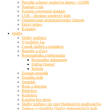
Pravidlá ochrany osobných údajov / GDPR
Napísali o nás
Povinne zverejnené doklady
LUK – literárno umelecký klub
Oznamovanie protispoločenskej činnosti
Etický kódex
Kontakty
Služby
Služby knižnice
Výpožičný čas
Cenník služieb a poplatkov
Benefity a zľavy
Regionalistika a bibliografia
Regionálne dokumenty
Edičná činnosť
Rešerše
Zoznam periodík
Donáška kníh
Smartlab
Book a librerian
Bibliobox
Knihobox
Komfort bez stresu
Služby knižnice pre znevýhodnených používateľov
Zmluva o výpožičke čítačky elektronických kníh