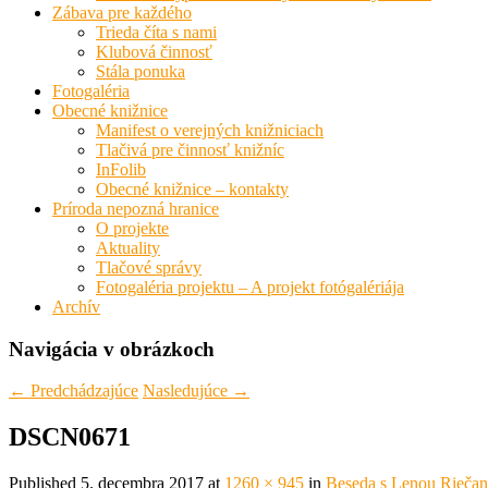
Zábava pre každého
Trieda číta s nami
Klubová činnosť
Stála ponuka
Fotogaléria
Obecné knižnice
Manifest o verejných knižniciach
Tlačivá pre činnosť knižníc
InFolib
Obecné knižnice – kontakty
Príroda nepozná hranice
O projekte
Aktuality
Tlačové správy
Fotogaléria projektu – A projekt fotógalériája
Archív
Navigácia v obrázkoch
← Predchádzajúce
Nasledujúce →
DSCN0671
Published
5. decembra 2017
at
1260 × 945
in
Beseda s Lenou Rieča