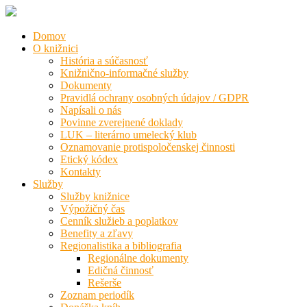
Domov
O knižnici
História a súčasnosť
Knižnično-informačné služby
Dokumenty
Pravidlá ochrany osobných údajov / GDPR
Napísali o nás
Povinne zverejnené doklady
LUK – literárno umelecký klub
Oznamovanie protispoločenskej činnosti
Etický kódex
Kontakty
Služby
Služby knižnice
Výpožičný čas
Cenník služieb a poplatkov
Benefity a zľavy
Regionalistika a bibliografia
Regionálne dokumenty
Edičná činnosť
Rešerše
Zoznam periodík