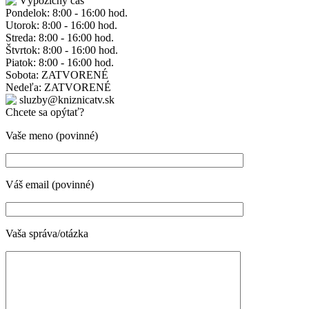
Výpožičný čas
Pondelok: 8:00 - 16:00 hod.
Utorok: 8:00 - 16:00 hod.
Streda: 8:00 - 16:00 hod.
Štvrtok: 8:00 - 16:00 hod.
Piatok: 8:00 - 16:00 hod.
Sobota: ZATVORENÉ
Nedeľa: ZATVORENÉ
sluzby@kniznicatv.sk
Chcete sa opýtať?
Vaše meno (povinné)
Váš email (povinné)
Vaša správa/otázka