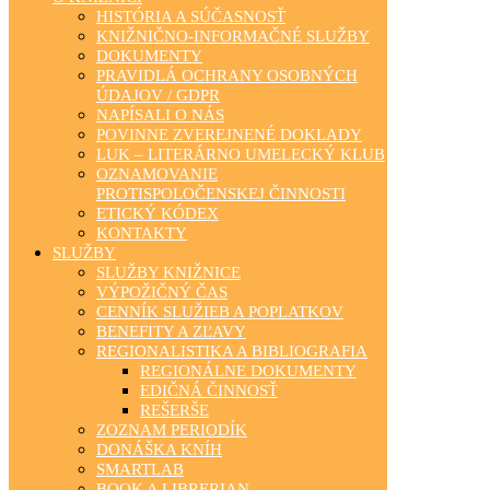
HISTÓRIA A SÚČASNOSŤ
KNIŽNIČNO-INFORMAČNÉ SLUŽBY
DOKUMENTY
PRAVIDLÁ OCHRANY OSOBNÝCH
ÚDAJOV / GDPR
NAPÍSALI O NÁS
POVINNE ZVEREJNENÉ DOKLADY
LUK – LITERÁRNO UMELECKÝ KLUB
OZNAMOVANIE
PROTISPOLOČENSKEJ ČINNOSTI
ETICKÝ KÓDEX
KONTAKTY
SLUŽBY
SLUŽBY KNIŽNICE
VÝPOŽIČNÝ ČAS
CENNÍK SLUŽIEB A POPLATKOV
BENEFITY A ZĽAVY
REGIONALISTIKA A BIBLIOGRAFIA
REGIONÁLNE DOKUMENTY
EDIČNÁ ČINNOSŤ
REŠERŠE
ZOZNAM PERIODÍK
DONÁŠKA KNÍH
SMARTLAB
BOOK A LIBRERIAN