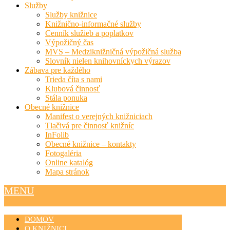
Služby
Služby knižnice
Knižnično-informačné služby
Cenník služieb a poplatkov
Výpožičný čas
MVS – Medziknižničná výpožičná služba
Slovník nielen knihovníckych výrazov
Zábava pre každého
Trieda číta s nami
Klubová činnosť
Stála ponuka
Obecné knižnice
Manifest o verejných knižniciach
Tlačivá pre činnosť knižníc
InFolib
Obecné knižnice – kontakty
Fotogaléria
Online katalóg
Mapa stránok
MENU
DOMOV
O KNIŽNICI