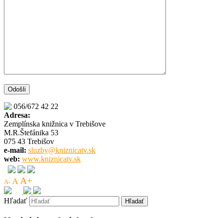
056/672 42 22
Adresa:
Zemplínska knižnica v Trebišove
M.R.Štefánika 53
075 43 Trebišov
e-mail:
sluzby@kniznicatv.sk
web:
www.kniznicatv.sk
A+
A
A-
Hľadať