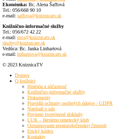
Ekonómka:
Bc. Alena Šaffová
Tel.: 056/668 90 10
e-mail:
saffova@kniznicatv.sk
Knižnično-informačné služby
Tel.: 056/672 42 22
e-mail:
mvs@kniznicatv.sk
sluzby@kniznicatv.sk
Vedúca: Bc. Janka Linhartová
e-mail:
linhartova@kniznicatv.sk
© 2023 KniznicaTV
Domov
O knižnici
História a súčasnosť
Knižnično-informačné služby
Dokumenty
Pravidlá ochrany osobných údajov / GDPR
Napísali o nás
Povinne zverejnené doklady
LUK – literárno umelecký klub
Oznamovanie protispoločenskej činnosti
Etický kódex
Kontakty