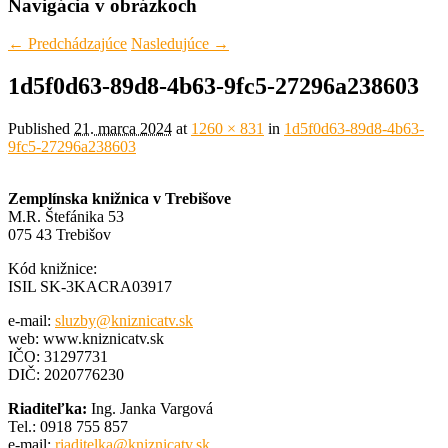
Navigácia v obrázkoch
← Predchádzajúce
Nasledujúce →
1d5f0d63-89d8-4b63-9fc5-27296a238603
Published
21. marca 2024
at
1260 × 831
in
1d5f0d63-89d8-4b63-
9fc5-27296a238603
Zemplínska knižnica v Trebišove
M.R. Štefánika 53
075 43 Trebišov
Kód knižnice:
ISIL SK-3KACRA03917
e-mail:
sluzby@kniznicatv.sk
web: www.kniznicatv.sk
IČO: 31297731
DIČ: 2020776230
Riaditeľka:
Ing. Janka Vargová
Tel.: 0918 755 857
e-mail:
riaditelka@kniznicatv.sk