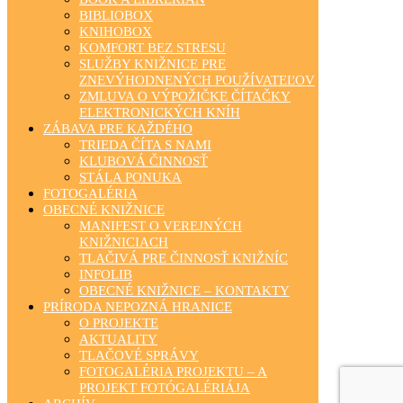
BIBLIOBOX
KNIHOBOX
KOMFORT BEZ STRESU
SLUŽBY KNIŽNICE PRE
ZNEVÝHODNENÝCH POUŽÍVATEĽOV
ZMLUVA O VÝPOŽIČKE ČÍTAČKY
ELEKTRONICKÝCH KNÍH
ZÁBAVA PRE KAŽDÉHO
TRIEDA ČÍTA S NAMI
KLUBOVÁ ČINNOSŤ
STÁLA PONUKA
FOTOGALÉRIA
OBECNÉ KNIŽNICE
MANIFEST O VEREJNÝCH
KNIŽNICIACH
TLAČIVÁ PRE ČINNOSŤ KNIŽNÍC
INFOLIB
OBECNÉ KNIŽNICE – KONTAKTY
PRÍRODA NEPOZNÁ HRANICE
O PROJEKTE
AKTUALITY
TLAČOVÉ SPRÁVY
FOTOGALÉRIA PROJEKTU – A
PROJEKT FOTÓGALÉRIÁJA