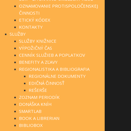
OZNAMOVANIE PROTISPOLOČENSKEJ
ČINNOSTI
ETICKÝ KÓDEX
KONTAKTY
SLUŽBY
SLUŽBY KNIŽNICE
VÝPOŽIČNÝ ČAS
CENNÍK SLUŽIEB A POPLATKOV
BENEFITY A ZĽAVY
REGIONALISTIKA A BIBLIOGRAFIA
REGIONÁLNE DOKUMENTY
EDIČNÁ ČINNOSŤ
REŠERŠE
ZOZNAM PERIODÍK
DONÁŠKA KNÍH
SMARTLAB
BOOK A LIBRERIAN
BIBLIOBOX