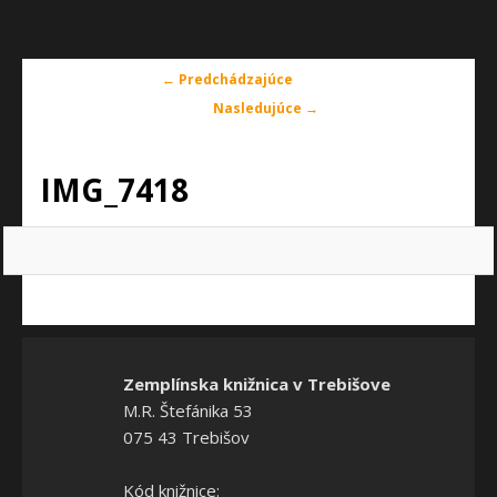
Navigácia
← Predchádzajúce
v
Nasledujúce →
obrázkoch
IMG_7418
Zemplínska knižnica v Trebišove
M.R. Štefánika 53
075 43 Trebišov
Kód knižnice: