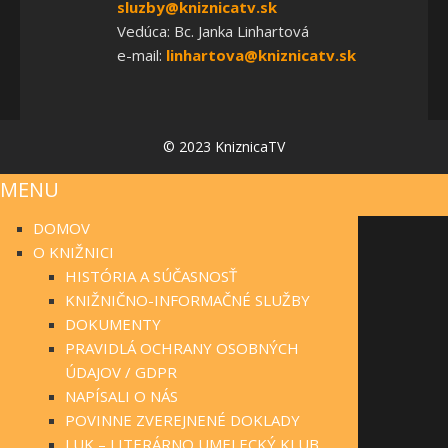
sluzby@kniznicatv.sk
Vedúca: Bc. Janka Linhartová
e-mail:
linhartova@kniznicatv.sk
© 2023 KniznicaTV
MENU
DOMOV
O KNIŽNICI
HISTÓRIA A SÚČASNOSŤ
KNIŽNIČNO-INFORMAČNÉ SLUŽBY
DOKUMENTY
PRAVIDLÁ OCHRANY OSOBNÝCH
ÚDAJOV / GDPR
NAPÍSALI O NÁS
POVINNE ZVEREJNENÉ DOKLADY
LUK – LITERÁRNO UMELECKÝ KLUB