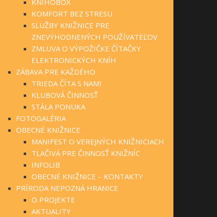
KNIHOBOX
KOMFORT BEZ STRESU
SLUŽBY KNIŽNICE PRE
ZNEVÝHODNENÝCH POUŽÍVATEĽOV
ZMLUVA O VÝPOŽIČKE ČÍTAČKY
ELEKTRONICKÝCH KNÍH
ZÁBAVA PRE KAŽDÉHO
TRIEDA ČÍTA S NAMI
KLUBOVÁ ČINNOSŤ
STÁLA PONUKA
FOTOGALÉRIA
OBECNÉ KNIŽNICE
MANIFEST O VEREJNÝCH KNIŽNICIACH
TLAČIVÁ PRE ČINNOSŤ KNIŽNÍC
INFOLIB
OBECNÉ KNIŽNICE – KONTAKTY
PRÍRODA NEPOZNÁ HRANICE
O PROJEKTE
AKTUALITY