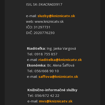
ISIL SK-3KACRA03917
e-mail:
sluzby@kniznicatv.sk
web: www.kniznicatv.sk
IČO: 31297731
DIČ: 2020776230
Riaditeľka:
Ing. Janka Vargová
Tel.: 0918 755 857
e-mail:
riaditelka@kniznicatv.sk
Ekonómka:
Bc. Alena Šaffová
Tel.: 056/668 90 10
e-mail:
saffova@kniznicatv.sk
Knižnično-informačné služby
Tel.: 056/672 42 22
e-mail:
mvs@kniznicatv.sk