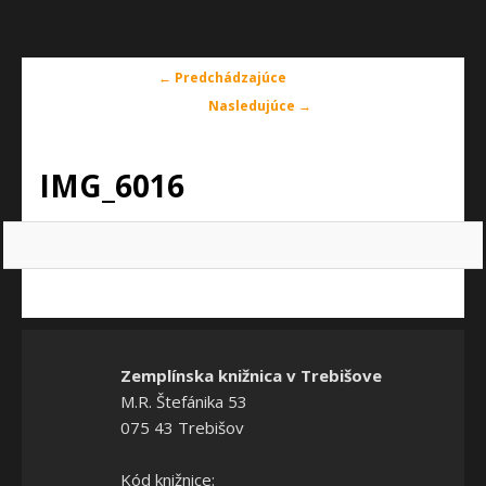
Navigácia
← Predchádzajúce
v
Nasledujúce →
obrázkoch
IMG_6016
Zemplínska knižnica v Trebišove
M.R. Štefánika 53
075 43 Trebišov
Kód knižnice: