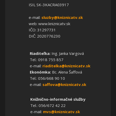
ISIL SK-3KACRA03917
e-mail:
sluzby@kniznicatv.sk
web: www.kniznicatv.sk
IČO: 31297731
DIČ: 2020776230
Riaditeľka:
Ing. Janka Vargová
Tel.: 0918 755 857
e-mail:
riaditelka@kniznicatv.sk
Ekonómka:
Bc. Alena Šaffová
Tel.: 056/668 90 10
e-mail:
saffova@kniznicatv.sk
Knižnično-informačné služby
Tel.: 056/672 42 22
e-mail:
mvs@kniznicatv.sk