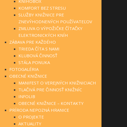
KNIHOBOX
KOMFORT BEZ STRESU
SLUŽBY KNIŽNICE PRE
ZNEVÝHODNENÝCH POUŽÍVATEĽOV
ZMLUVA O VÝPOŽIČKE ČÍTAČKY
ELEKTRONICKÝCH KNÍH
ZÁBAVA PRE KAŽDÉHO
TRIEDA ČÍTA S NAMI
KLUBOVÁ ČINNOSŤ
STÁLA PONUKA
FOTOGALÉRIA
OBECNÉ KNIŽNICE
MANIFEST O VEREJNÝCH KNIŽNICIACH
TLAČIVÁ PRE ČINNOSŤ KNIŽNÍC
INFOLIB
OBECNÉ KNIŽNICE – KONTAKTY
PRÍRODA NEPOZNÁ HRANICE
O PROJEKTE
AKTUALITY