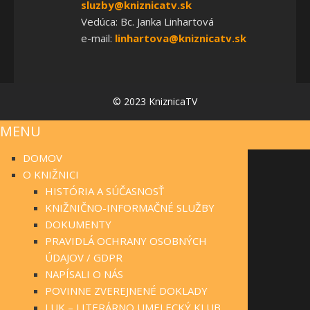
sluzby@kniznicatv.sk
Vedúca: Bc. Janka Linhartová
e-mail:
linhartova@kniznicatv.sk
© 2023 KniznicaTV
MENU
DOMOV
O KNIŽNICI
HISTÓRIA A SÚČASNOSŤ
KNIŽNIČNO-INFORMAČNÉ SLUŽBY
DOKUMENTY
PRAVIDLÁ OCHRANY OSOBNÝCH
ÚDAJOV / GDPR
NAPÍSALI O NÁS
POVINNE ZVEREJNENÉ DOKLADY
LUK – LITERÁRNO UMELECKÝ KLUB