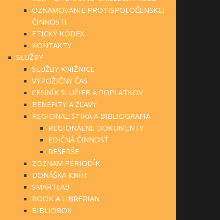
OZNAMOVANIE PROTISPOLOČENSKEJ
ČINNOSTI
ETICKÝ KÓDEX
KONTAKTY
SLUŽBY
SLUŽBY KNIŽNICE
VÝPOŽIČNÝ ČAS
CENNÍK SLUŽIEB A POPLATKOV
BENEFITY A ZĽAVY
REGIONALISTIKA A BIBLIOGRAFIA
REGIONÁLNE DOKUMENTY
EDIČNÁ ČINNOSŤ
REŠERŠE
ZOZNAM PERIODÍK
DONÁŠKA KNÍH
SMARTLAB
BOOK A LIBRERIAN
BIBLIOBOX