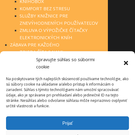
KNIHOBOX
KOMFORT BEZ STRESU
SLUŽBY KNIŽNICE PRE
ZNEVÝHODNENÝCH POUŽÍVATEĽOV
ZMLUVA O VÝPOŽIČKE ČÍTAČKY
ELEKTRONICKÝCH KNÍH
ZÁBAVA PRE KAŽDÉHO
TRIEDA ČÍTA S NAMI
KLUBOVÁ ČINNOSŤ
Spravujte súhlas so súbormi
STÁLA PONUKA
cookie
FOTOGALÉRIA
Na poskytovanie tých najlepších skúseností používame technológie, ako
OBECNÉ KNIŽNICE
sú súbory cookie na ukladanie a/alebo prístup k informáciám o
MANIFEST O VEREJNÝCH KNIŽNICIACH
zariadení. Súhlas s týmito technológiami nám umožní spracovávať
TLAČIVÁ PRE ČINNOSŤ KNIŽNÍC
údaje, ako je správanie pri prehliadaní alebo jedinečné ID na tejto
stránke. Nesúhlas alebo odvolanie súhlasu môže nepriaznivo ovplyvniť
INFOLIB
určité vlastnosti a funkcie.
OBECNÉ KNIŽNICE – KONTAKTY
PRÍRODA NEPOZNÁ HRANICE
Prijať
O PROJEKTE
AKTUALITY