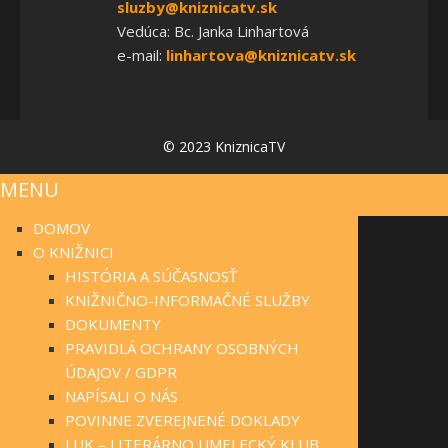
sluzby@kniznicatv.sk
Vedúca: Bc. Janka Linhartová
e-mail:
linhartova@kniznicatv.sk
© 2023 KniznicaTV
MENU
DOMOV
O KNIŽNICI
HISTÓRIA A SÚČASNOSŤ
KNIŽNIČNO-INFORMAČNÉ SLUŽBY
DOKUMENTY
PRAVIDLÁ OCHRANY OSOBNÝCH
ÚDAJOV / GDPR
NAPÍSALI O NÁS
POVINNE ZVEREJNENÉ DOKLADY
LUK – LITERÁRNO UMELECKÝ KLUB