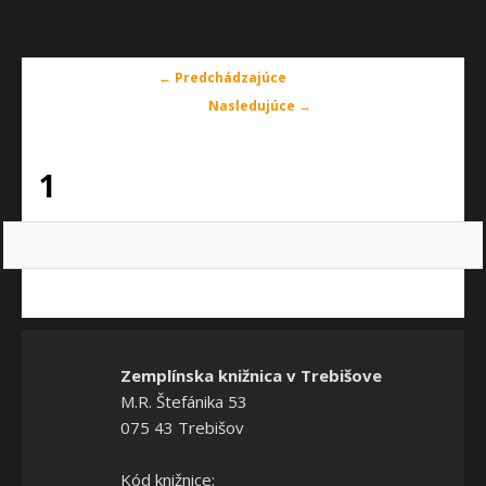
Navigácia
← Predchádzajúce
v
Nasledujúce →
obrázkoch
1
Zemplínska knižnica v Trebišove
M.R. Štefánika 53
075 43 Trebišov
Kód knižnice: