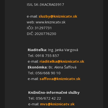
ISIL SK-3KACRA03917
e-mail:
sluzby@kniznicatv.sk
web: www.kniznicatv.sk
IČO: 31297731
DIČ: 2020776230
Riaditeľka:
Ing. Janka Vargová
Tel.: 0918 755 857
e-mail:
riaditelka@kniznicatv.sk
Ekonómka:
Bc. Alena Šaffová
Tel.: 056/668 90 10
e-mail:
saffova@kniznicatv.sk
Knižnično-informačné služby
Tel.: 056/672 42 22
e-mail:
mvs@kniznicatv.sk