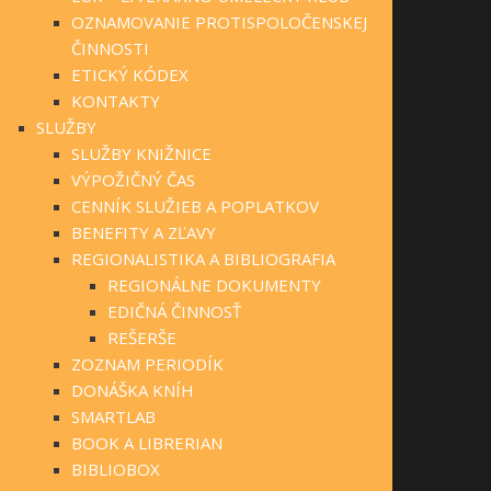
OZNAMOVANIE PROTISPOLOČENSKEJ
ČINNOSTI
ETICKÝ KÓDEX
KONTAKTY
SLUŽBY
SLUŽBY KNIŽNICE
VÝPOŽIČNÝ ČAS
CENNÍK SLUŽIEB A POPLATKOV
BENEFITY A ZĽAVY
REGIONALISTIKA A BIBLIOGRAFIA
REGIONÁLNE DOKUMENTY
EDIČNÁ ČINNOSŤ
REŠERŠE
ZOZNAM PERIODÍK
DONÁŠKA KNÍH
SMARTLAB
BOOK A LIBRERIAN
BIBLIOBOX