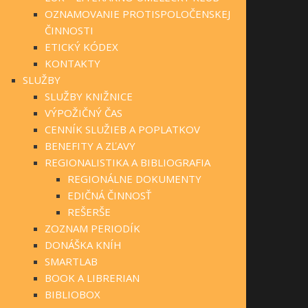
OZNAMOVANIE PROTISPOLOČENSKEJ
ČINNOSTI
ETICKÝ KÓDEX
KONTAKTY
SLUŽBY
SLUŽBY KNIŽNICE
VÝPOŽIČNÝ ČAS
CENNÍK SLUŽIEB A POPLATKOV
BENEFITY A ZĽAVY
REGIONALISTIKA A BIBLIOGRAFIA
REGIONÁLNE DOKUMENTY
EDIČNÁ ČINNOSŤ
REŠERŠE
ZOZNAM PERIODÍK
DONÁŠKA KNÍH
SMARTLAB
BOOK A LIBRERIAN
BIBLIOBOX