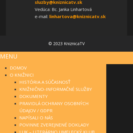
sluzby@kniznicatv.sk
Vedúca: Bc. Janka Linhartová
e-mail:
linhartova@kniznicatv.sk
© 2023 KniznicaTV
MENU
DOMOV
O KNIŽNICI
HISTÓRIA A SÚČASNOSŤ
KNIŽNIČNO-INFORMAČNÉ SLUŽBY
DOKUMENTY
PRAVIDLÁ OCHRANY OSOBNÝCH
ÚDAJOV / GDPR
NAPÍSALI O NÁS
POVINNE ZVEREJNENÉ DOKLADY
LUK – LITERÁRNO UMELECKÝ KLUB