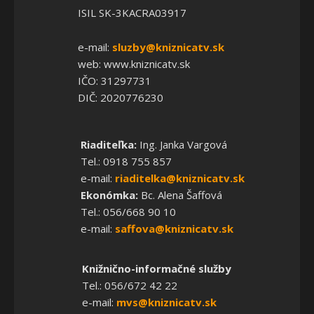
ISIL SK-3KACRA03917
e-mail:
sluzby@kniznicatv.sk
web: www.kniznicatv.sk
IČO: 31297731
DIČ: 2020776230
Riaditeľka:
Ing. Janka Vargová
Tel.: 0918 755 857
e-mail:
riaditelka@kniznicatv.sk
Ekonómka:
Bc. Alena Šaffová
Tel.: 056/668 90 10
e-mail:
saffova@kniznicatv.sk
Knižnično-informačné služby
Tel.: 056/672 42 22
e-mail:
mvs@kniznicatv.sk