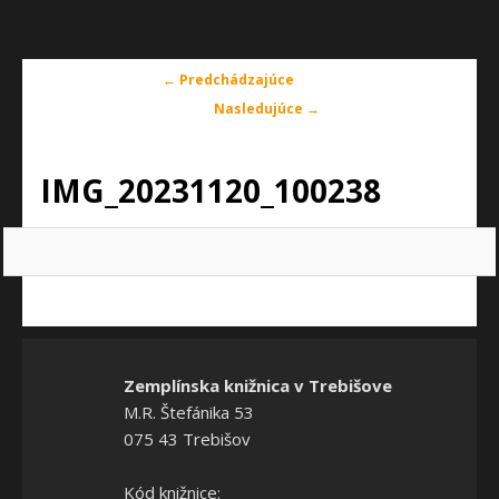
Navigácia
← Predchádzajúce
v
Nasledujúce →
obrázkoch
IMG_20231120_100238
Zemplínska knižnica v Trebišove
M.R. Štefánika 53
075 43 Trebišov
Kód knižnice: