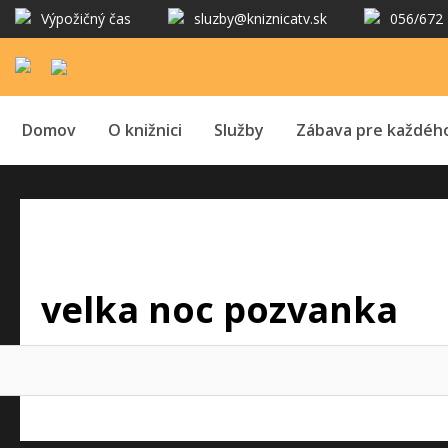
Výpožičný čas
sluzby@kniznicatv.sk
056/672 
Domov
O knižnici
Služby
Zábava pre každéh
velka noc pozvanka