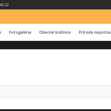
42 22
o
Fotogaléria
Obecné knižnice
Príroda nepozná