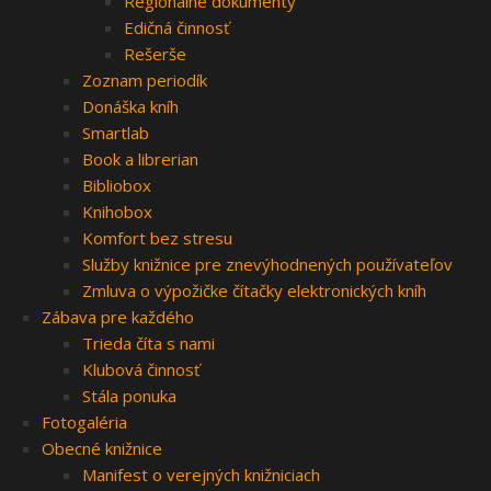
Regionálne dokumenty
Edičná činnosť
Rešerše
Zoznam periodík
Donáška kníh
Smartlab
Book a librerian
Bibliobox
Knihobox
Komfort bez stresu
Služby knižnice pre znevýhodnených používateľov
Zmluva o výpožičke čítačky elektronických kníh
Zábava pre každého
Trieda číta s nami
Klubová činnosť
Stála ponuka
Fotogaléria
Obecné knižnice
Manifest o verejných knižniciach