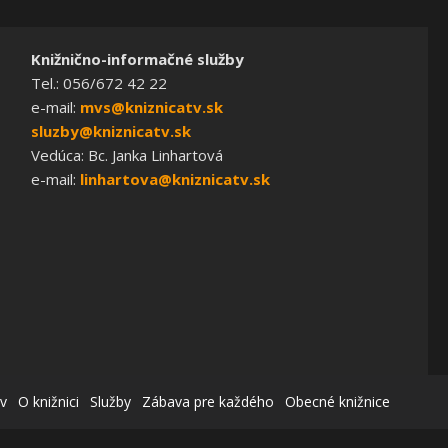
Knižnično-informačné služby
Tel.: 056/672 42 22
e-mail:
mvs@kniznicatv.sk
sluzby@kniznicatv.sk
Vedúca: Bc. Janka Linhartová
e-mail:
linhartova@kniznicatv.sk
v
O knižnici
Služby
Zábava pre každého
Obecné knižnice